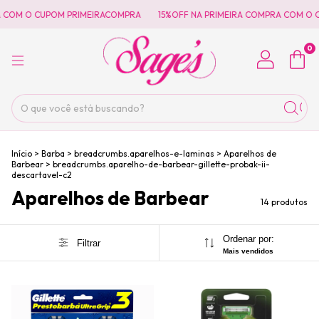
COM O CUPOM PRIMEIRACOMPRA
15%OFF NA PRIMEIRA COMPRA COM O CU
0
Início
>
Barba
>
breadcrumbs.aparelhos-e-laminas
>
Aparelhos de
Barbear
>
breadcrumbs.aparelho-de-barbear-gillette-probak-ii-
descartavel-c2
Aparelhos de Barbear
14 produtos
Ordenar por:
Filtrar
Mais vendidos