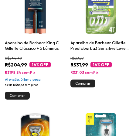
Aparelho de Barbear King C.
Aparelho de Barbear Gillette
Gillette Clássico + 5 Lâminas
Prestobarba3 Sensitive Leve 4
Pague 3
R$244,49
R$37,89
R$204,99
R$31,99
16
% OFF
16
% OFF
R$198,84
com
Pix
R$31,03
com
Pix
Atenção, última peça!
3
x
de
R$68,33
sem juros