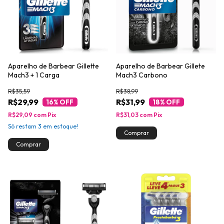
Aparelho de Barbear Gillette
Aparelho de Barbear Gillete
Mach3 + 1 Carga
Mach3 Carbono
R$35,59
R$38,99
R$29,99
R$31,99
16
% OFF
18
% OFF
R$29,09
com
Pix
R$31,03
com
Pix
Só restam
3
em estoque!