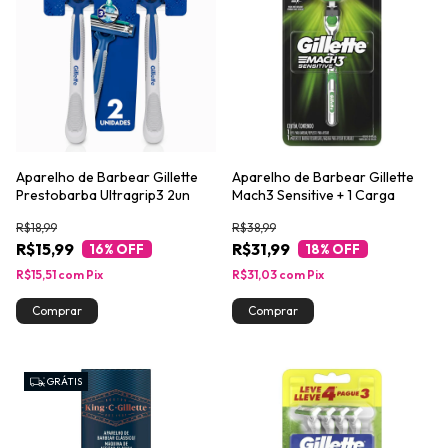
Aparelho de Barbear Gillette
Aparelho de Barbear Gillette
Prestobarba Ultragrip3 2un
Mach3 Sensitive + 1 Carga
R$18,99
R$38,99
R$15,99
R$31,99
16
% OFF
18
% OFF
R$15,51
com
Pix
R$31,03
com
Pix
GRÁTIS