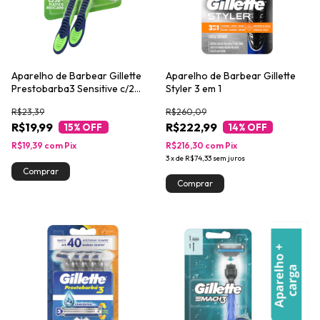
Aparelho de Barbear Gillette
Aparelho de Barbear Gillette
Prestobarba3 Sensitive c/2
Styler 3 em 1
Unidades
R$23,39
R$260,09
R$19,99
R$222,99
15
% OFF
14
% OFF
R$19,39
com
Pix
R$216,30
com
Pix
3
x
de
R$74,33
sem juros