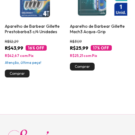
Aparelho de Barbear Gillette
Aparelho de Barbear Gillette
Prestobarba3 c/4 Unidades
Mach3 Acqua-Grip
R$52,29
R$31,19
R$43,99
R$25,99
16
% OFF
17
% OFF
R$42,67
com
Pix
R$25,21
com
Pix
Atenção, última peça!