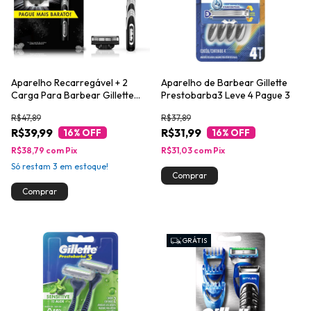
Aparelho Recarregável + 2
Aparelho de Barbear Gillette
Carga Para Barbear Gillette
Prestobarba3 Leve 4 Pague 3
Mach3 Carbono
R$47,89
R$37,89
R$39,99
R$31,99
16
% OFF
16
% OFF
R$38,79
com
Pix
R$31,03
com
Pix
Só restam
3
em estoque!
GRÁTIS