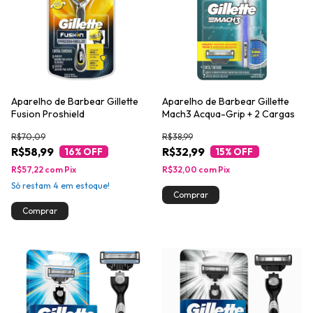
Aparelho de Barbear Gillette
Aparelho de Barbear Gillette
Fusion Proshield
Mach3 Acqua-Grip + 2 Cargas
R$70,09
R$38,99
R$58,99
R$32,99
16
% OFF
15
% OFF
R$57,22
com
Pix
R$32,00
com
Pix
Só restam
4
em estoque!