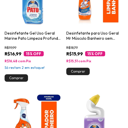
Desinfetante Gel Uso Geral
Desinfetante para Uso Geral
Marine Pato Limpeza Profunda
Mr Músculo Banheiro sem
Squeeze 500ml
Cloro 500ml
R$19,99
R$18,79
R$16,99
R$15,99
15
% OFF
15
% OFF
R$16,48
com
Pix
R$15,51
com
Pix
Só restam
2
em estoque!