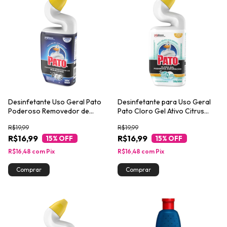
Desinfetante Uso Geral Pato
Desinfetante para Uso Geral
Poderoso Removedor de
Pato Cloro Gel Ativo Citrus
Manchas Squeeze 500ml
Poderosa Espumação Squeeze
R$19,99
R$19,99
500ml
R$16,99
R$16,99
15
% OFF
15
% OFF
R$16,48
com
Pix
R$16,48
com
Pix