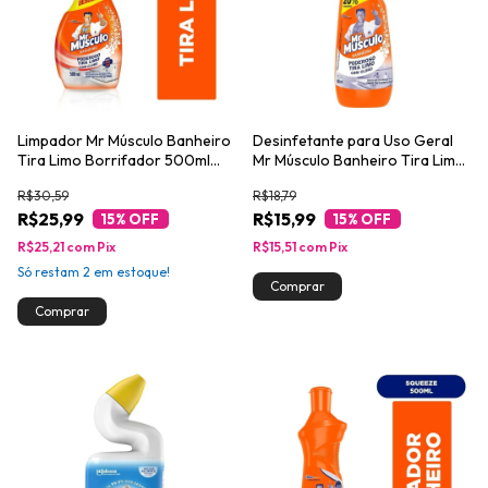
Limpador Mr Músculo Banheiro
Desinfetante para Uso Geral
Tira Limo Borrifador 500ml
Mr Músculo Banheiro Tira Limo
30% de Desconto
500ml 20% de Desconto
R$30,59
R$18,79
R$25,99
R$15,99
15
% OFF
15
% OFF
R$25,21
com
Pix
R$15,51
com
Pix
Só restam
2
em estoque!