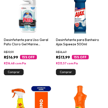
Desinfetante para Uso Geral
Desinfetante para Banheiro
Pato Cloro Gel Marine
Ajax Squeeze 500ml
Poderosa Espumação 500ml
R$19,99
R$16,49
R$16,99
R$13,99
15
% OFF
15
% OFF
R$16,48
com
Pix
R$13,57
com
Pix