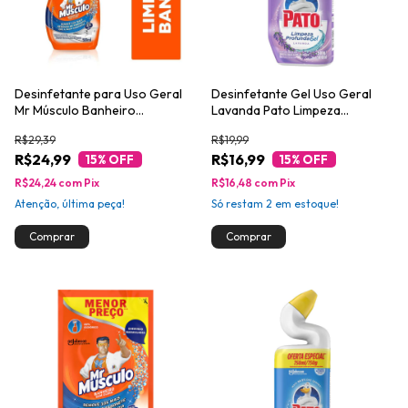
Desinfetante para Uso Geral
Desinfetante Gel Uso Geral
Mr Músculo Banheiro
Lavanda Pato Limpeza
Borrifador 500ml
Profunda Squeeze 500ml
R$29,39
R$19,99
R$24,99
R$16,99
15
% OFF
15
% OFF
R$24,24
com
Pix
R$16,48
com
Pix
Atenção, última peça!
Só restam
2
em estoque!