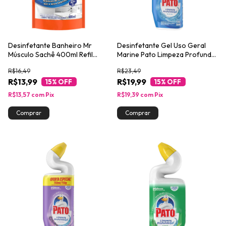
Desinfetante Banheiro Mr
Desinfetante Gel Uso Geral
Músculo Sachê 400ml Refil
Marine Pato Limpeza Profunda
Econômico
Squeeze 750ml
R$16,49
R$23,49
R$13,99
R$19,99
15
% OFF
15
% OFF
R$13,57
com
Pix
R$19,39
com
Pix