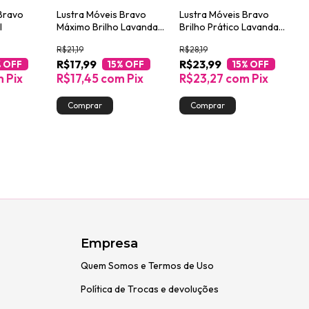
 Bravo
Lustra Móveis Bravo
Lustra Móveis Bravo
l
Máximo Brilho Lavanda
Brilho Prático Lavanda
200ml
500ml
R$21,19
R$28,19
R$17,99
R$23,99
% OFF
15
% OFF
15
% OFF
m
Pix
R$17,45
com
Pix
R$23,27
com
Pix
Empresa
Quem Somos e Termos de Uso
Política de Trocas e devoluções