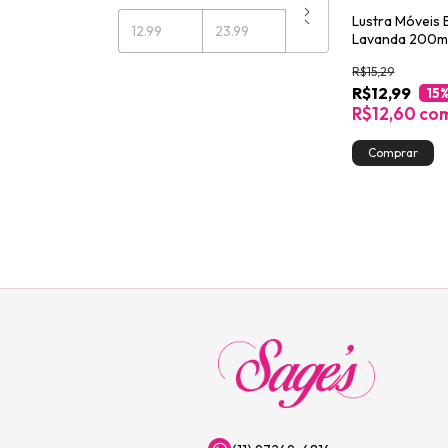
Lustra Móveis
Lavanda 200m
R$15,29
R$12,99
15
R$12,60
co