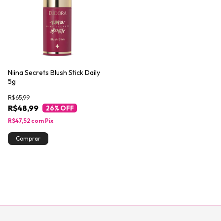
Niina Secrets Blush Stick Daily
5g
R$65,99
R$48,99
26
% OFF
R$47,52
com
Pix
Comprar