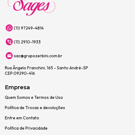
(11) 97249-4814
(11) 2910-1933
sac@grupozerbini.com.br
Rua Ângelo Franchini, 165 - Santo André-SP
CEP:09290-416
Empresa
Quem Somos e Termos de Uso
Política de Trocas e devoluções
Entre em Contato
Política de Privacidade