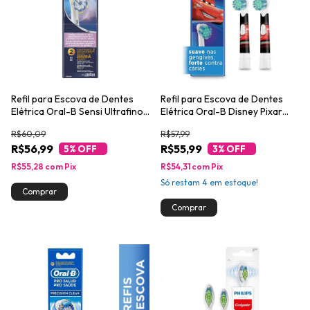
Refil para Escova de Dentes
Refil para Escova de Dentes
Elétrica Oral-B Sensi Ultrafino
Elétrica Oral-B Disney Pixar
2un
Cars 2un
R$60,09
R$57,99
R$56,99
R$55,99
5
% OFF
3
% OFF
R$55,28
com
Pix
R$54,31
com
Pix
Só restam
4
em estoque!