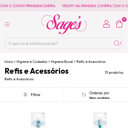
COM O CUPOM PRIMEIRACOMPRA
15%OFF NA PRIMEIRA COMPRA COM O CU
0
Início
>
Higiene e Cuidados
>
Higiene Bucal
>
Refis e Acessórios
Refis e Acessórios
13 produtos
Refis e Acessórios
Ordenar por:
Filtrar
Mais vendidos