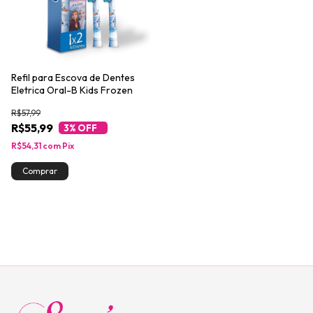
Refil para Escova de Dentes
Eletrica Oral-B Kids Frozen
R$57,99
R$55,99
3
% OFF
R$54,31
com
Pix