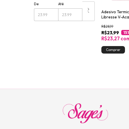
De
Até
Adesivo Termi
Libresse V-Ac
Unidades
R$28,19
R$23,99
15
R$23,27
co