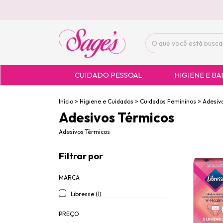
CUIDADO PESSOAL
HIGIENE E B
Início
>
Higiene e Cuidados
>
Cuidados Femininos
>
Adesiv
Adesivos Térmicos
Adesivos Térmicos
Filtrar por
MARCA
Libresse (1)
PREÇO