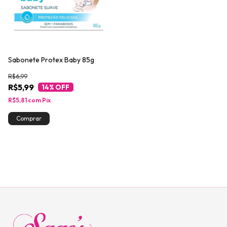
Sabonete Protex Baby 85g
R$6,99
R$5,99
14
% OFF
R$5,81
com
Pix