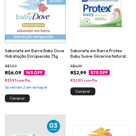
Sabonete em Barra Baby Dove
Sabonete em Barra Protex
Hidratação Enriquecida 75g
Baby Suave Glicerina Natural
85g
R$7,09
R$6,99
R$6,09
R$2,99
14
% OFF
57
% OFF
R$5,91
com
Pix
R$2,90
com
Pix
Só restam
2
em estoque!