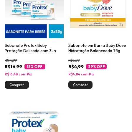
Sabonete Protex Baby
Sabonete em Barra Baby Dove
Proteção Delicada com 3un
Hidratação Balanceada 75g
R$19,99
R$6,99
R$16,99
R$4,99
15
% OFF
29
% OFF
R$16,48
com
Pix
R$4,84
com
Pix