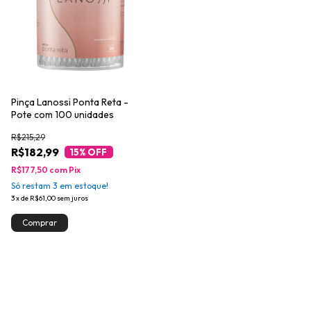
Pinça Lanossi Ponta Reta -
Pote com 100 unidades
R$215,29
R$182,99
15
% OFF
R$177,50
com
Pix
Só restam
3
em estoque!
3
x
de
R$61,00
sem juros