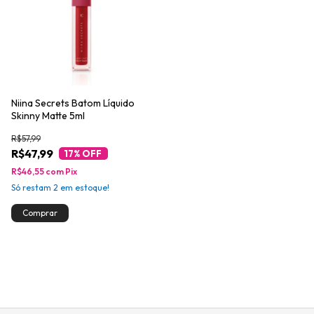
Niina Secrets Batom Líquido
Skinny Matte 5ml
R$57,99
R$47,99
17
% OFF
R$46,55
com
Pix
Só restam
2
em estoque!
Comprar