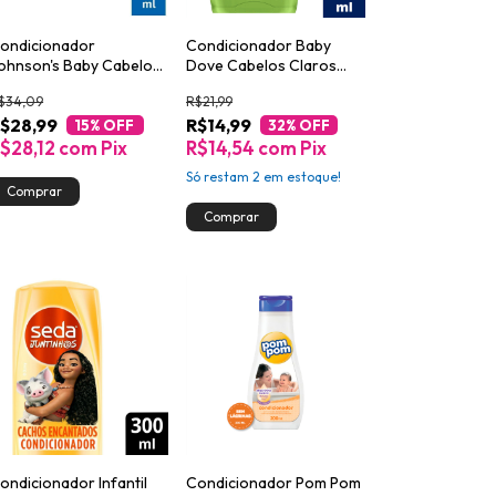
ondicionador
Condicionador Baby
ohnson's Baby Cabelos
Dove Cabelos Claros
acheados 200ml
200ml
$34,09
R$21,99
$28,99
R$14,99
15
% OFF
32
% OFF
$28,12
com
Pix
R$14,54
com
Pix
Só restam
2
em estoque!
ondicionador Infantil
Condicionador Pom Pom