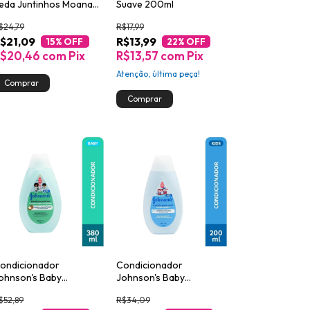
eda Juntinhos Moana
Suave 200ml
achos Encantados
$24,79
R$17,99
00ml
$21,09
R$13,99
15
% OFF
22
% OFF
R$20,46
com
Pix
R$13,57
com
Pix
Atenção, última peça!
ondicionador
Condicionador
ohnson's Baby
Johnson's Baby
lackinho Poderoso
Cheirinho Prolongado
$52,89
R$34,09
80ml
200ml