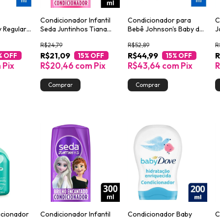
r
Condicionador Infantil
Condicionador para
C
 Regular
Seda Juntinhos Tiana
Bebê Johnson's Baby de
J
Crespos Encantados
Glicerina 400ml
C
R$24,79
R$52,89
R
300ml
R$21,09
R$44,99
R
% OFF
15
% OFF
15
% OFF
m
Pix
R$20,46
com
Pix
R$43,64
com
Pix
R
icionador
Condicionador Infantil
Condicionador Baby
C