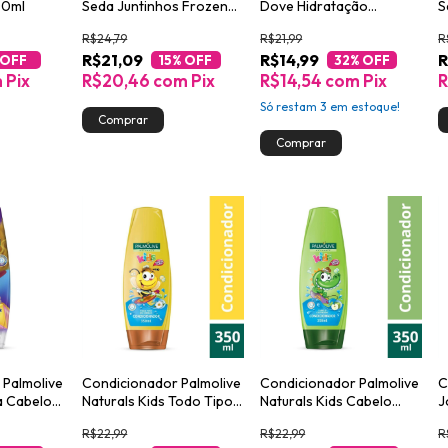
00ml
Seda Juntinhos Frozen
Dove Hidratação
S
Brilho Encantado 300ml
Enriquecida 200ml
C
R$24,79
R$21,99
R
3
R$21,09
R$14,99
R
 OFF
15
% OFF
32
% OFF
m
Pix
R$20,46
com
Pix
R$14,54
com
Pix
Só restam
3
em estoque!
 Palmolive
Condicionador Palmolive
Condicionador Palmolive
C
ra Cabelo
Naturals Kids Todo Tipo
Naturals Kids Cabelo
J
de Cabelo 350ml
Cacheado 350ml
B
R$22,99
R$22,99
R
3