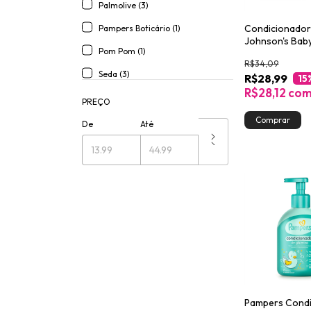
Palmolive (3)
Condicionado
Pampers Boticário (1)
Johnson's Baby
Pom Pom (1)
200ml
R$34,09
Seda (3)
R$28,99
15
R$28,12
co
PREÇO
De
Até
Pampers Cond