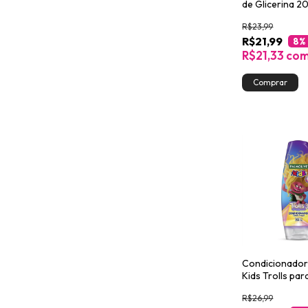
de Glicerina 2
R$23,99
R$21,99
8
%
R$21,33
co
Condicionador
Kids Trolls pa
Crespo 350ml
R$26,99