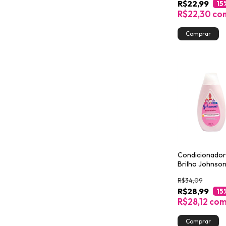
R$22,99
15
R$22,30
co
Condicionador
Brilho Johnson
200ml
R$34,09
R$28,99
15
R$28,12
co