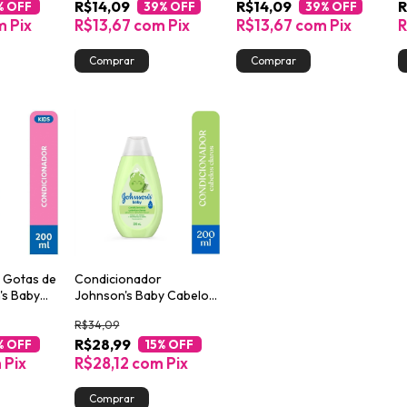
R$14,09
R$14,09
R
% OFF
39
% OFF
39
% OFF
m
Pix
R$13,67
com
Pix
R$13,67
com
Pix
 Gotas de
Condicionador
's Baby
Johnson's Baby Cabelos
Claros 200ml
R$34,09
R$28,99
% OFF
15
% OFF
m
Pix
R$28,12
com
Pix