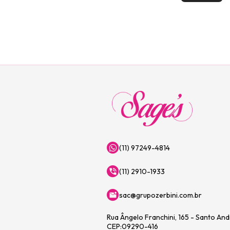
(11) 97249-4814
(11) 2910-1933
sac@grupozerbini.com.br
Rua Ângelo Franchini, 165 - Santo An
CEP:09290-416