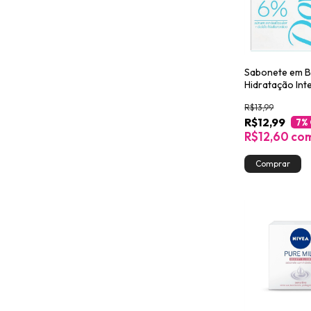
Sabonete em B
Hidratação Int
Sérum Revitali
R$13,99
Ácido Hialurôn
R$12,99
7
%
R$12,60
co