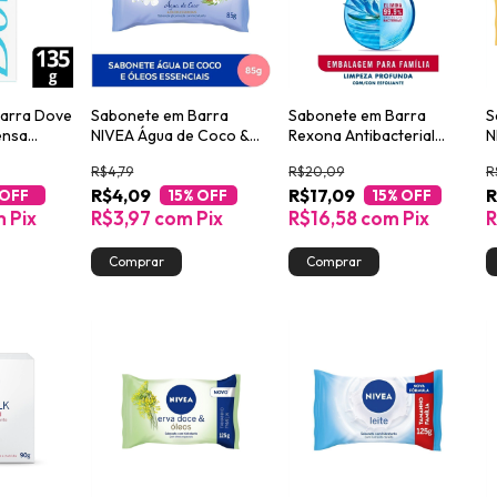
arra Dove
Sabonete em Barra
Sabonete em Barra
S
ensa
NIVEA Água de Coco &
Rexona Antibacterial
N
zador e
Óleos Essenciais 85g
Limpeza Profunda 84g 6
8
R$4,79
R$20,09
R
ico 135g
barras
R$4,09
R$17,09
R
 OFF
15
% OFF
15
% OFF
m
Pix
R$3,97
com
Pix
R$16,58
com
Pix
R