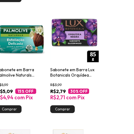
abonete em Barra
Sabonete em Barra Lux
almolive Naturals
Botanicals Orquídea
sfoliação Delicada 85g
Negra 85g
$5,99
R$3,99
$5,09
R$2,79
15
% OFF
30
% OFF
$4,94
com
Pix
R$2,71
com
Pix