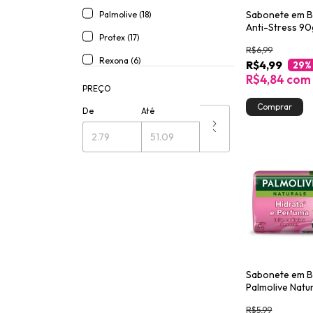
Sabonete em B
Palmolive (18)
Anti-Stress 90
Protex (17)
R$6,99
Rexona (6)
R$4,99
29
%
R$4,84
com
PREÇO
De
Até
Sabonete em B
Palmolive Natu
Hidrata & Perf
R$5,99