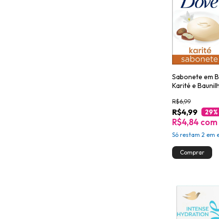
Sabonete em B
Karité e Bauni
R$6,99
R$4,99
29
%
R$4,84
com
Só restam
2
em e