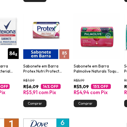
arra
Sabonete em Barra
Sabonete em Barra
S
terial
Protex Nutri Protect
Palmolive Naturals Toque
P
nda 84g
Ômega 3 85g
Nutritivo Framboesa e
E
R$7,09
R$5,99
R
Amora 85g
R$6,09
R$5,09
R
 OFF
14
% OFF
15
% OFF
Pix
R$5,91
com
Pix
R$4,94
com
Pix
R