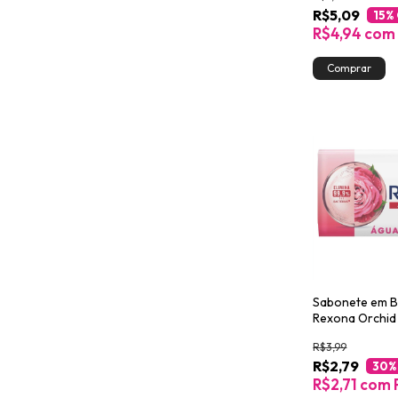
R$5,09
15
%
R$4,94
com
Sabonete em B
Rexona Orchid
R$3,99
R$2,79
30
%
R$2,71
com