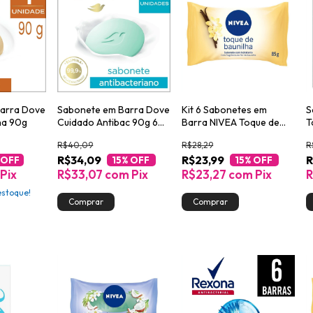
arra Dove
Sabonete em Barra Dove
Kit 6 Sabonetes em
S
lha 90g
Cuidado Antibac 90g 6
Barra NIVEA Toque de
T
unidades
Baunilha 85g
R
R$40,09
R$28,29
R
N
R$34,09
R$23,99
R
 OFF
15
% OFF
15
% OFF
Pix
R$33,07
com
Pix
R$23,27
com
Pix
R
stoque!