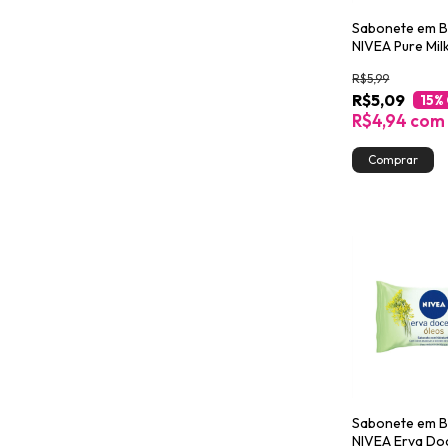
Sabonete em B
NIVEA Pure Milk
90g
R$5,99
R$5,09
15
%
R$4,94
com
Sabonete em B
NIVEA Erva Do