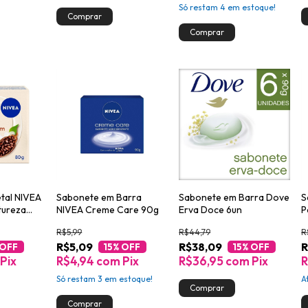
Só restam
4
em estoque!
tal NIVEA
Sabonete em Barra
Sabonete em Barra Dove
S
tureza
NIVEA Creme Care 90g
Erva Doce 6un
P
m 80g
&
R$5,99
R$44,79
R
R$5,09
R$38,09
R
 OFF
15
% OFF
15
% OFF
Pix
R$4,94
com
Pix
R$36,95
com
Pix
R
Só restam
3
em estoque!
A