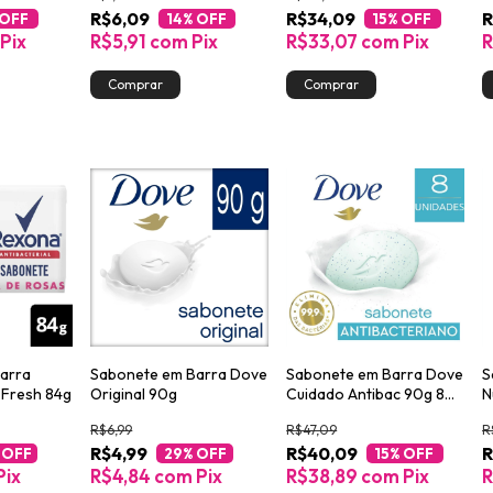
R$6,09
R$34,09
R
 OFF
14
% OFF
15
% OFF
Pix
R$5,91
com
Pix
R$33,07
com
Pix
R
arra
Sabonete em Barra Dove
Sabonete em Barra Dove
S
 Fresh 84g
Original 90g
Cuidado Antibac 90g 8
N
unidades
J
R$6,99
R$47,09
R
R$4,99
R$40,09
R
 OFF
29
% OFF
15
% OFF
Pix
R$4,84
com
Pix
R$38,89
com
Pix
R