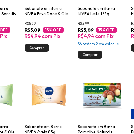
arra
Sabonete em Barra
Sabonete em Barra
S
 Sensitive
NIVEA Erva Doce & Óleos
NIVEA Leite 125g
N
125g
R$5,99
R$5,99
R
R$5,09
R$5,09
R
 OFF
15
% OFF
15
% OFF
Pix
R$4,94
com
Pix
R$4,94
com
Pix
R
Só restam
2
em estoque!
arra
Sabonete em Barra
Sabonete em Barra
S
ce & Óleos
NIVEA Aveia 85g
Palmolive Naturals
P