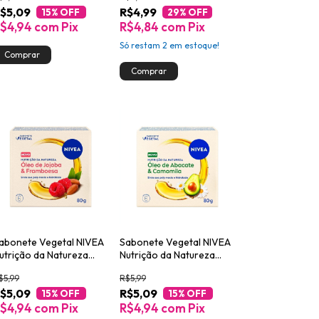
$5,09
R$4,99
15
% OFF
29
% OFF
$4,94
com
Pix
R$4,84
com
Pix
Só restam
2
em estoque!
abonete Vegetal NIVEA
Sabonete Vegetal NIVEA
utrição da Natureza
Nutrição da Natureza
ojoba & Framboesa 80g
Abacate & Camomila 80g
$5,99
R$5,99
$5,09
R$5,09
15
% OFF
15
% OFF
$4,94
com
Pix
R$4,94
com
Pix