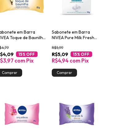
abonete em Barra
Sabonete em Barra
IVEA Toque de Baunilha
NIVEA Pure Milk Fresh
5g
90g
$4,79
R$5,99
$4,09
R$5,09
15
% OFF
15
% OFF
$3,97
com
Pix
R$4,94
com
Pix