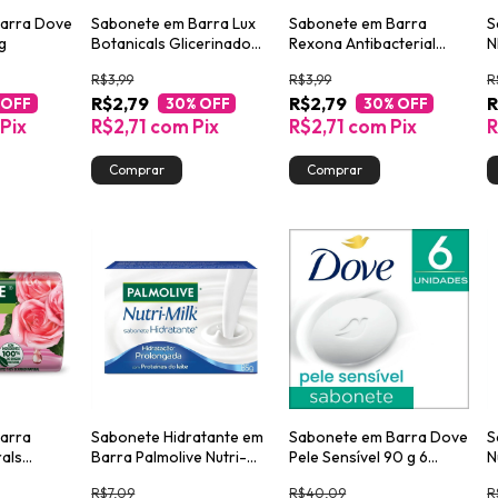
arra Dove
Sabonete em Barra Lux
Sabonete em Barra
S
g
Botanicals Glicerinado
Rexona Antibacterial
N
Gardênia e Óleo de
Fresh 84g
&
R$3,99
R$3,99
R
Amêndoas 85g
R$2,79
R$2,79
R
 OFF
30
% OFF
30
% OFF
Pix
R$2,71
com
Pix
R$2,71
com
Pix
R
arra
Sabonete Hidratante em
Sabonete em Barra Dove
S
rals
Barra Palmolive Nutri-
Pele Sensível 90 g 6
N
uma 85g
Milk Hidratação
unidades
K
R$7,09
R$40,09
R
Prolongada 85g
8