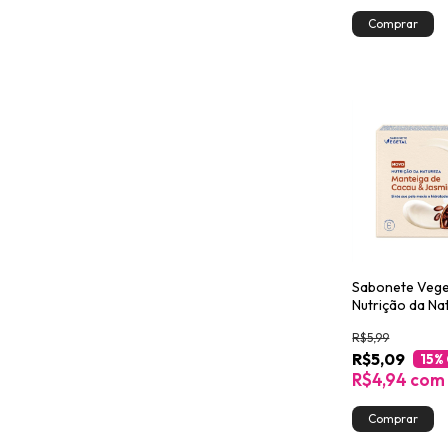
Sabonete Vege
Nutrição da Na
Cacau & Jasmi
R$5,99
R$5,09
15
%
R$4,94
com