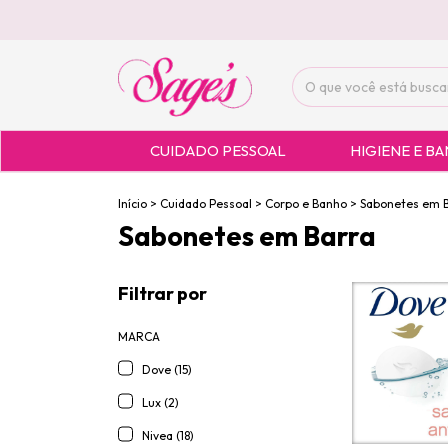
CUIDADO PESSOAL
HIGIENE E B
Início
>
Cuidado Pessoal
>
Corpo e Banho
>
Sabonetes em 
Sabonetes em Barra
Filtrar por
MARCA
Dove (15)
Lux (2)
Nivea (18)