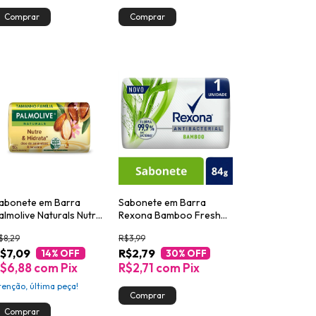
abonete em Barra
Sabonete em Barra
almolive Naturals Nutre
Rexona Bamboo Fresh
 Hidrata 150g
84g
$8,29
R$3,99
$7,09
R$2,79
14
% OFF
30
% OFF
$6,88
com
Pix
R$2,71
com
Pix
tenção, última peça!