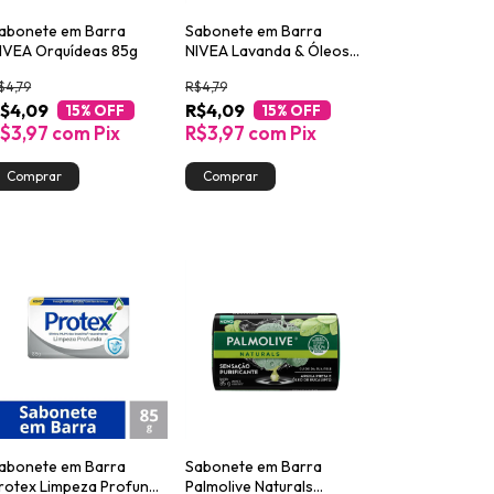
abonete em Barra
Sabonete em Barra
IVEA Orquídeas 85g
NIVEA Lavanda & Óleos
85g
$4,79
R$4,79
$4,09
R$4,09
15
% OFF
15
% OFF
$3,97
com
Pix
R$3,97
com
Pix
abonete em Barra
Sabonete em Barra
rotex Limpeza Profunda
Palmolive Naturals