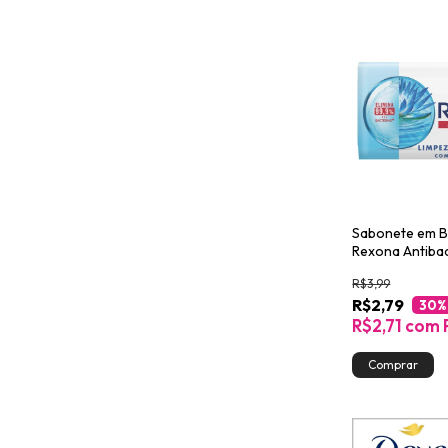
Sabonete em B
Rexona Antibac
Limpeza Profu
R$3,99
R$2,79
30
%
R$2,71
com