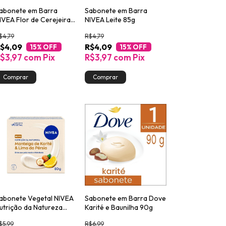
abonete em Barra
Sabonete em Barra
IVEA Flor de Cerejeira
NIVEA Leite 85g
 Óleos Essenciais 85g
$4,79
R$4,79
$4,09
R$4,09
15
% OFF
15
% OFF
$3,97
com
Pix
R$3,97
com
Pix
abonete Vegetal NIVEA
Sabonete em Barra Dove
utrição da Natureza
Karité e Baunilha 90g
arité & Lima da Pérsia
$5,99
R$6,99
0g