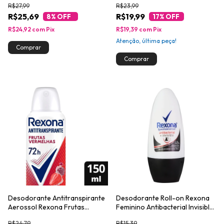
R$27,99
R$23,99
R$25,69
R$19,99
8
% OFF
17
% OFF
R$24,92
com
Pix
R$19,39
com
Pix
Atenção, última peça!
Desodorante Antitranspirante
Desodorante Roll-on Rexona
Aerossol Rexona Frutas
Feminino Antibacterial Invisible
Vermelhas 150ml
50ml
R$24,79
R$15,39