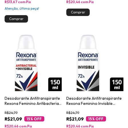
R$13,67
com
Pix
R$20,46
com
Pix
Atenção, última peça!
Desodorante Antitranspirante
Desodorante Antitranspirante
Rexona Feminino Antibacterial
Rexona Feminino Invisible
+ Invisible 150ml
150ml
R$24,79
R$24,79
R$21,09
R$21,09
15
% OFF
15
% OFF
R$20,46
com
Pix
R$20,46
com
Pix