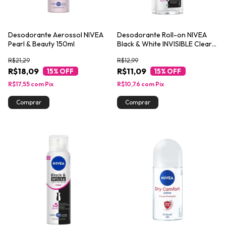
Desodorante Aerossol NIVEA
Desodorante Roll-on NIVEA
Pearl & Beauty 150ml
Black & White INVISIBLE Clear
50ml
R$21,29
R$12,99
R$18,09
R$11,09
15
% OFF
15
% OFF
R$17,55
com
Pix
R$10,76
com
Pix