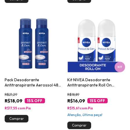
Pack Desodorante
Kit NIVEA Desodorante
Antitranspirante Aerossol 48h
Antitranspirante Roll On
Nivea Protect & Care 2
Protect & Care 50ml
R$21,29
R$18,89
Unidades 150m
R$18,09
R$16,09
15
% OFF
15
% OFF
R$17,55
com
Pix
R$15,61
com
Pix
Atenção, última peça!