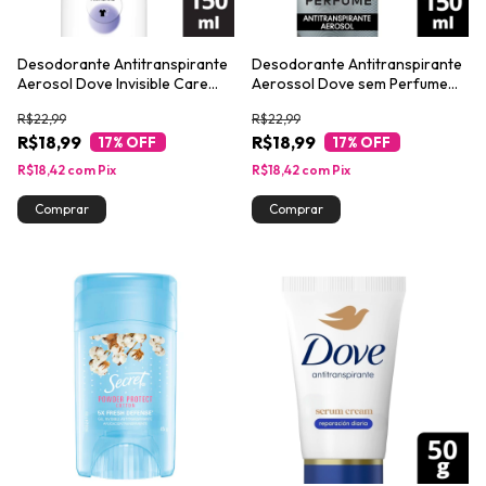
Desodorante Antitranspirante
Desodorante Antitranspirante
Aerosol Dove Invisible Care
Aerossol Dove sem Perfume
150ml
150ml
R$22,99
R$22,99
R$18,99
R$18,99
17
% OFF
17
% OFF
R$18,42
com
Pix
R$18,42
com
Pix