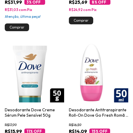
R$31,99
R$25,69
3
% OFF
8
% OFF
R$31,03
com
Pix
R$24,92
com
Pix
Atenção, última peça!
Desodorante Dove Creme
Desodorante Antitranspirante
Sérum Pele Sensível 50g
Roll-On Dove Go Fresh Romã e
Verbena 50ml
R$17,99
R$16,59
R$15,99
R$14,09
11
% OFF
15
% OFF