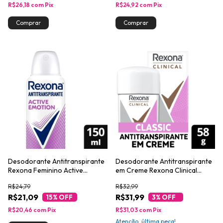
R$26,18
com
Pix
R$24,92
com
Pix
Desodorante Antitranspirante
Desodorante Antitranspirante
Rexona Feminino Active
em Creme Rexona Clinical
Emotion 150ml
Classic 58g
R$24,79
R$32,99
R$21,09
R$31,99
15
% OFF
3
% OFF
R$20,46
com
Pix
R$31,03
com
Pix
Atenção, última peça!