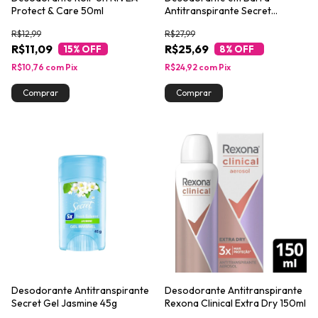
Protect & Care 50ml
Antitranspirante Secret
Jasmine 45g
R$12,99
R$27,99
R$11,09
R$25,69
15
% OFF
8
% OFF
R$10,76
com
Pix
R$24,92
com
Pix
Desodorante Antitranspirante
Desodorante Antitranspirante
Secret Gel Jasmine 45g
Rexona Clinical Extra Dry 150ml