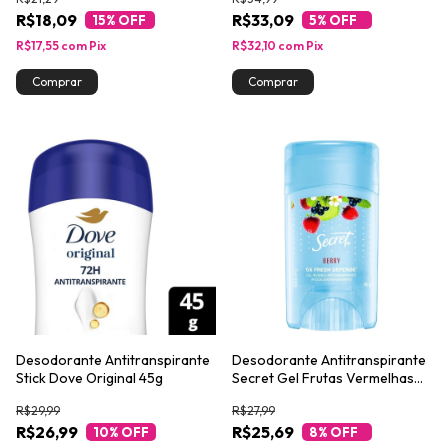
R$18,09
R$33,09
15
% OFF
5
% OFF
R$17,55
com
Pix
R$32,10
com
Pix
Desodorante Antitranspirante
Desodorante Antitranspirante
Stick Dove Original 45g
Secret Gel Frutas Vermelhas
45g
R$29,99
R$27,99
R$26,99
R$25,69
10
% OFF
8
% OFF