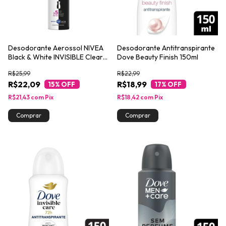
Desodorante Aerossol NIVEA
Desodorante Antitranspirante
Black & White INVISIBLE Clear
Dove Beauty Finish 150ml
200ml
R$25,99
R$22,99
R$22,09
R$18,99
15
% OFF
17
% OFF
R$21,43
com
Pix
R$18,42
com
Pix