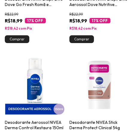
Dove Go Fresh Romã e
Aerossol Dove Nutritive
Verbena 150ml
Secrets Lavanda e Flores
R$22,99
R$22,99
Brancas 150ml
R$18,99
R$18,99
17
% OFF
17
% OFF
R$18,42
com
Pix
R$18,42
com
Pix
Desodorante Aerossol NIVEA
Desodorante NIVEA Stick
Derma Control Restaura 150ml
Derma Protect Clinical 54g