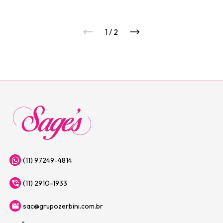
1
/
2
(11) 97249-4814
(11) 2910-1933
sac@grupozerbini.com.br