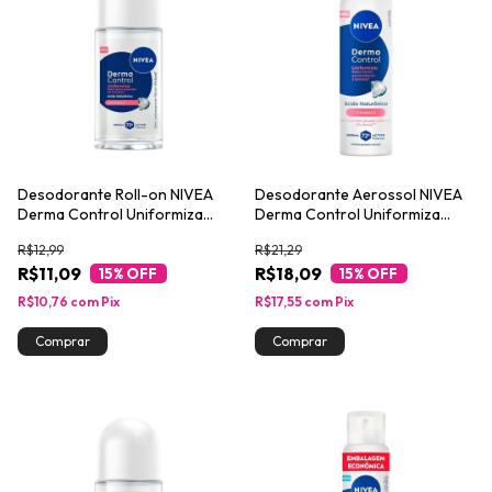
Desodorante Roll-on NIVEA
Desodorante Aerossol NIVEA
Derma Control Uniformiza
Derma Control Uniformiza
50ml
150ml
R$12,99
R$21,29
R$11,09
R$18,09
15
% OFF
15
% OFF
R$10,76
com
Pix
R$17,55
com
Pix