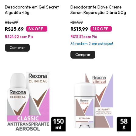
Desodorante em Gel Secret
Desodorante Dove Creme
Algodão 45g
Sérum Reparação Diária 50g
R$27,99
R$17,99
R$25,69
R$15,99
8
% OFF
11
% OFF
R$24,92
com
Pix
R$15,51
com
Pix
Só restam
2
em estoque!