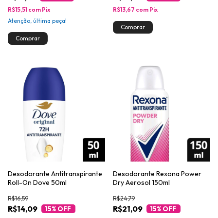
R$15,51
com
Pix
R$13,67
com
Pix
Atenção, última peça!
Desodorante Antitranspirante
Desodorante Rexona Power
Roll-On Dove 50ml
Dry Aerosol 150ml
R$16,59
R$24,79
R$14,09
R$21,09
15
% OFF
15
% OFF