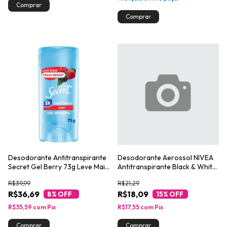
Desodorante Antitranspirante
Desodorante Aerossol NIVEA
Secret Gel Berry 73g Leve Mais
Antitranspirante Black & White
Pague Menos
Invisible Authentic 150ml
R$39,99
R$21,29
R$36,69
R$18,09
8
% OFF
15
% OFF
R$35,59
com
Pix
R$17,55
com
Pix