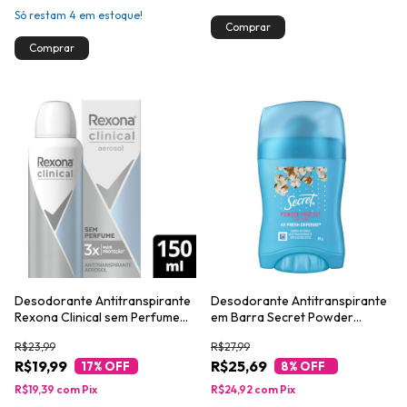
Só restam
4
em estoque!
Desodorante Antitranspirante
Desodorante Antitranspirante
Rexona Clinical sem Perfume
em Barra Secret Powder
150ml
Protect Algodão 45g
R$23,99
R$27,99
R$19,99
R$25,69
17
% OFF
8
% OFF
R$19,39
com
Pix
R$24,92
com
Pix