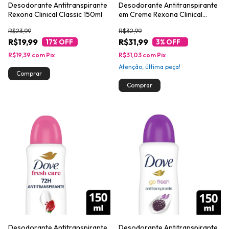
Desodorante Antitranspirante
Desodorante Antitranspirante
Rexona Clinical Classic 150ml
em Creme Rexona Clinical
Extra Dry 58g
R$23,99
R$32,99
R$19,99
R$31,99
17
% OFF
3
% OFF
R$19,39
com
Pix
R$31,03
com
Pix
Atenção, última peça!
Desodorante Antitranspirante
Desodorante Antitranspirante