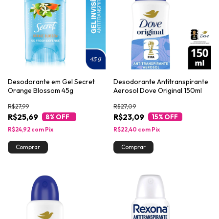
Desodorante em Gel Secret
Desodorante Antitranspirante
Orange Blossom 45g
Aerosol Dove Original 150ml
R$27,99
R$27,09
R$25,69
R$23,09
8
% OFF
15
% OFF
R$24,92
com
Pix
R$22,40
com
Pix