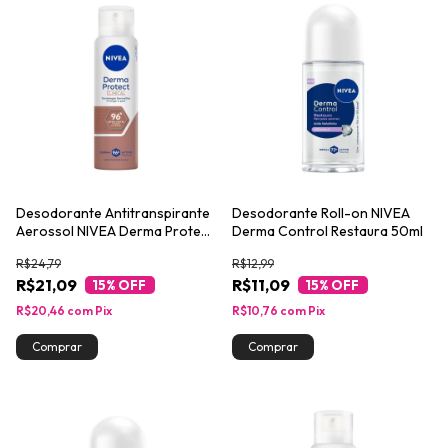
Desodorante Antitranspirante
Desodorante Roll-on NIVEA
Aerossol NIVEA Derma Protect
Derma Control Restaura 50ml
Clinical 150ml
R$24,79
R$12,99
R$21,09
R$11,09
15
% OFF
15
% OFF
R$20,46
com
Pix
R$10,76
com
Pix