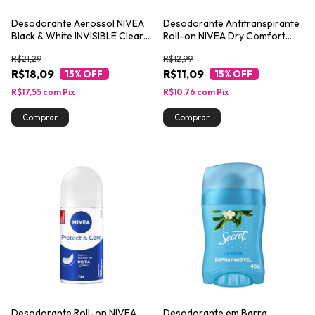
Desodorante Aerossol NIVEA
Desodorante Antitranspirante
Black & White INVISIBLE Clear
Roll-on NIVEA Dry Comfort
150ml
50ml
R$21,29
R$12,99
R$18,09
R$11,09
15
% OFF
15
% OFF
R$17,55
com
Pix
R$10,76
com
Pix
Desodorante Roll-on NIVEA
Desodorante em Barra