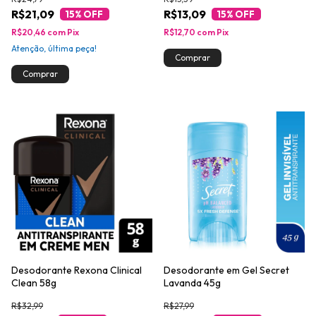
R$21,09
R$13,09
15
% OFF
15
% OFF
R$20,46
com
Pix
R$12,70
com
Pix
Atenção, última peça!
Desodorante Rexona Clinical
Desodorante em Gel Secret
Clean 58g
Lavanda 45g
R$32,99
R$27,99