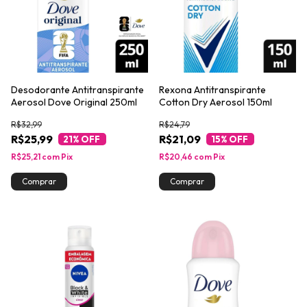
Desodorante Antitranspirante
Rexona Antitranspirante
Aerosol Dove Original 250ml
Cotton Dry Aerosol 150ml
R$32,99
R$24,79
R$25,99
R$21,09
21
% OFF
15
% OFF
R$25,21
com
Pix
R$20,46
com
Pix