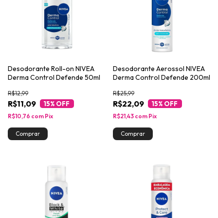
Desodorante Roll-on NIVEA
Desodorante Aerossol NIVEA
Derma Control Defende 50ml
Derma Control Defende 200ml
R$12,99
R$25,99
R$11,09
R$22,09
15
% OFF
15
% OFF
R$10,76
com
Pix
R$21,43
com
Pix