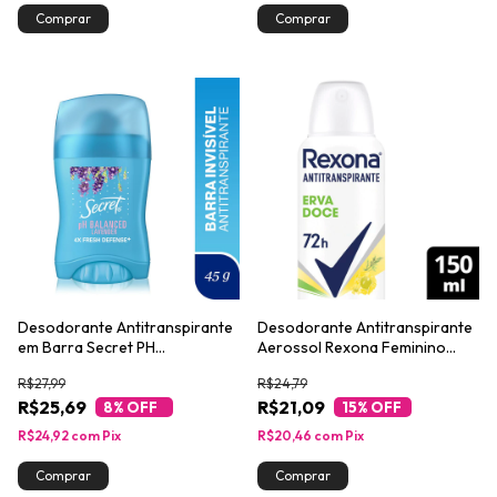
Desodorante Antitranspirante
Desodorante Antitranspirante
em Barra Secret PH
Aerossol Rexona Feminino
Balanceado Lavanda 45g
Erva Doce 72h 150ml
R$27,99
R$24,79
R$25,69
R$21,09
8
% OFF
15
% OFF
R$24,92
com
Pix
R$20,46
com
Pix