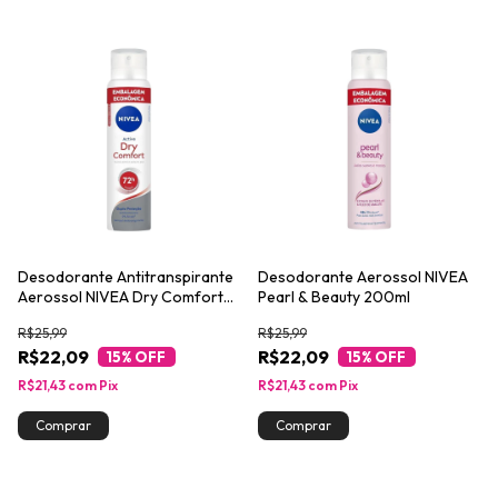
Desodorante Antitranspirante
Desodorante Aerossol NIVEA
Aerossol NIVEA Dry Comfort
Pearl & Beauty 200ml
200ml
R$25,99
R$25,99
R$22,09
R$22,09
15
% OFF
15
% OFF
R$21,43
com
Pix
R$21,43
com
Pix