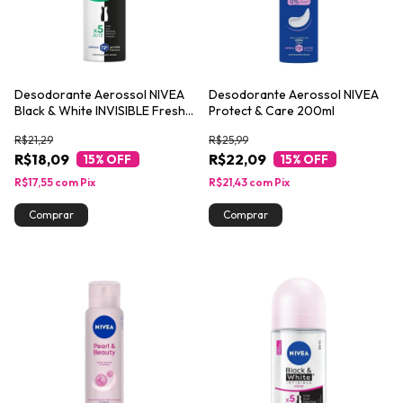
Desodorante Aerossol NIVEA
Desodorante Aerossol NIVEA
Black & White INVISIBLE Fresh
Protect & Care 200ml
Erva-doce 150ml
R$21,29
R$25,99
R$18,09
R$22,09
15
% OFF
15
% OFF
R$17,55
com
Pix
R$21,43
com
Pix