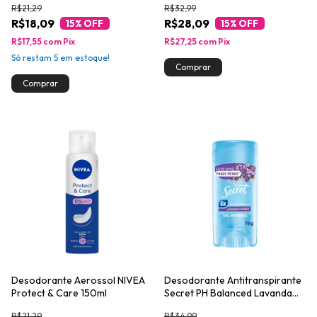
R$21,29
R$32,99
R$18,09
R$28,09
15
% OFF
15
% OFF
R$17,55
com
Pix
R$27,25
com
Pix
Só restam
5
em estoque!
Desodorante Aerossol NIVEA
Desodorante Antitranspirante
Protect & Care 150ml
Secret PH Balanced Lavanda
73g
R$21,29
R$34,99