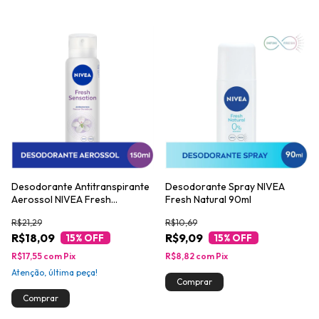
Desodorante Spray NIVEA
Desodorante Antitranspirante
Fresh Natural 90ml
Aerossol NIVEA Fresh
Sensation 150ml
R$10,69
R$21,29
R$9,09
R$18,09
15
% OFF
15
% OFF
R$8,82
com
Pix
R$17,55
com
Pix
Atenção, última peça!