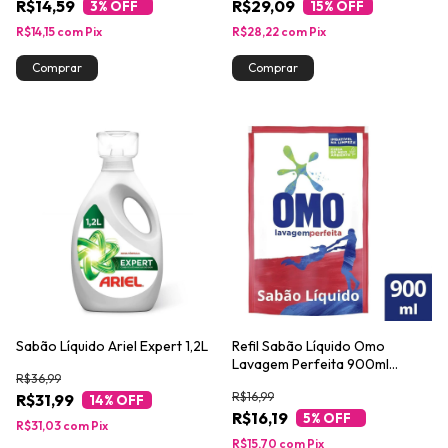
R$14,59
R$29,09
3
% OFF
15
% OFF
R$14,15
com
Pix
R$28,22
com
Pix
Sabão Líquido Ariel Expert 1,2L
Refil Sabão Líquido Omo
Lavagem Perfeita 900ml
R$36,99
Embalagem Econômica
R$16,99
R$31,99
14
% OFF
R$16,19
5
% OFF
R$31,03
com
Pix
R$15,70
com
Pix