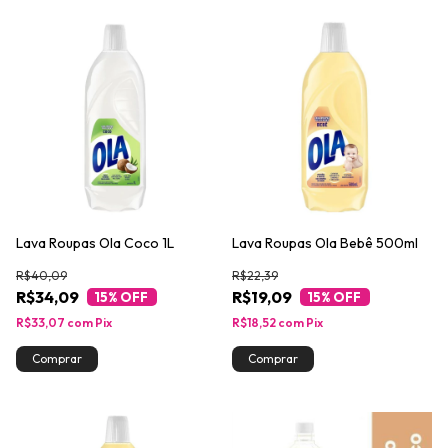
Lava Roupas Ola Coco 1L
Lava Roupas Ola Bebê 500ml
R$40,09
R$22,39
R$34,09
R$19,09
15
% OFF
15
% OFF
R$33,07
com
Pix
R$18,52
com
Pix