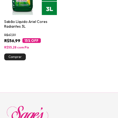
Sabão Líquido Ariel Cores
Radiantes 3L
R$67,39
R$56,99
15
% OFF
R$55,28
com
Pix