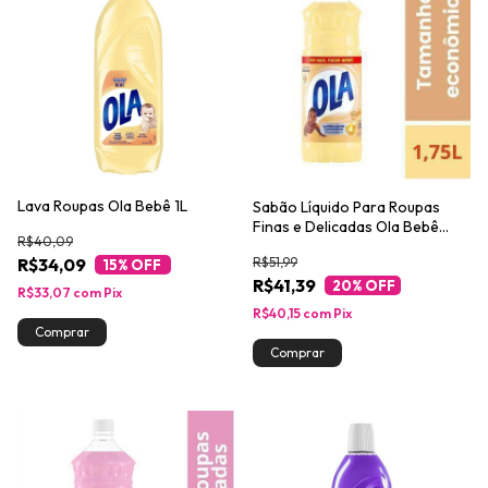
Lava Roupas Ola Bebê 1L
Sabão Líquido Para Roupas
Finas e Delicadas Ola Bebê
R$40,09
1,75L
R$51,99
R$34,09
15
% OFF
R$41,39
20
% OFF
R$33,07
com
Pix
R$40,15
com
Pix