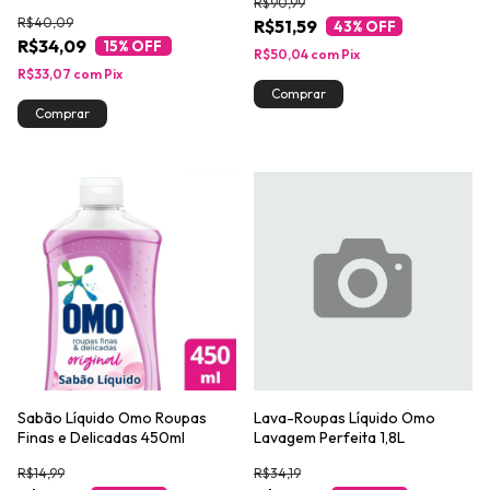
R$90,99
R$40,09
R$51,59
43
% OFF
R$34,09
15
% OFF
R$50,04
com
Pix
R$33,07
com
Pix
Sabão Líquido Omo Roupas
Lava-Roupas Líquido Omo
Finas e Delicadas 450ml
Lavagem Perfeita 1,8L
R$14,99
R$34,19