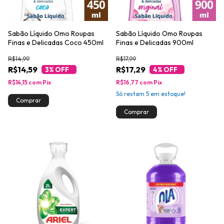
Sabão Líquido Omo Roupas
Sabão Líquido Omo Roupas
Finas e Delicadas Coco 450ml
Finas e Delicadas 900ml
R$14,99
R$17,99
R$14,59
R$17,29
3
% OFF
4
% OFF
R$14,15
com
Pix
R$16,77
com
Pix
Só restam
5
em estoque!