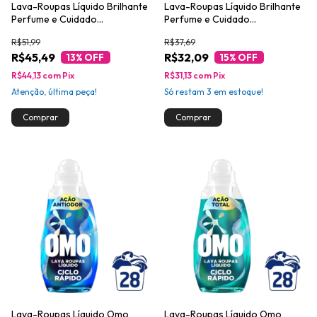
Lava-Roupas Líquido Brilhante
Lava-Roupas Líquido Brilhante
Perfume e Cuidado
Perfume e Cuidado
Extraordinário Galão 5l
Extraordinário Galão 3l
R$51,99
R$37,69
Embalagem Econômica
R$45,49
R$32,09
13
% OFF
15
% OFF
R$44,13
com
Pix
R$31,13
com
Pix
Atenção, última peça!
Só restam
3
em estoque!
Lava-Roupas Líquido Omo
Lava-Roupas Líquido Omo