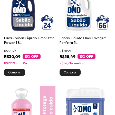
Lava Roupas Líquido Omo Ultra
Sabão Líquido Omo Lavagem
Power 1,8L
Perfeita 5L
R$35,39
R$68,99
R$30,09
R$58,49
15
% OFF
15
% OFF
R$29,19
com
Pix
R$56,74
com
Pix