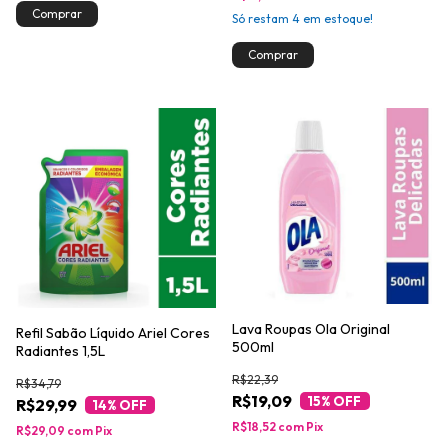
Só restam
4
em estoque!
Lava Roupas Ola Original
Refil Sabão Líquido Ariel Cores
500ml
Radiantes 1,5L
R$22,39
R$34,79
R$19,09
15
% OFF
R$29,99
14
% OFF
R$18,52
com
Pix
R$29,09
com
Pix