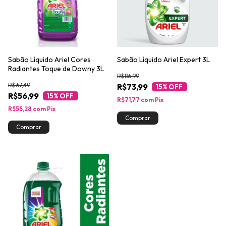
Sabão Líquido Ariel Cores
Sabão Líquido Ariel Expert 3L
Radiantes Toque de Downy 3L
R$86,99
R$67,39
R$73,99
15
% OFF
R$56,99
15
% OFF
R$71,77
com
Pix
R$55,28
com
Pix