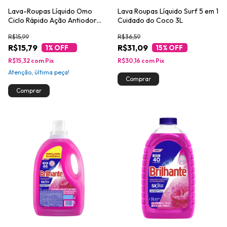
Lava-Roupas Líquido Omo
Lava Roupas Líquido Surf 5 em 1
Ciclo Rápido Ação Antiodor
Cuidado do Coco 3L
Frasco 750ml
R$15,99
R$36,59
R$15,79
R$31,09
1
% OFF
15
% OFF
R$15,32
com
Pix
R$30,16
com
Pix
Atenção, última peça!