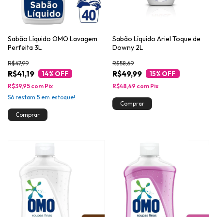
Sabão Líquido OMO Lavagem
Sabão Líquido Ariel Toque de
Perfeita 3L
Downy 2L
R$47,99
R$58,69
R$41,19
R$49,99
14
% OFF
15
% OFF
R$39,95
com
Pix
R$48,49
com
Pix
Só restam
5
em estoque!