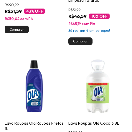
Limpeza Total 5L
R$90,99
R$51,99
R$51,59
43
% OFF
R$46,59
10
% OFF
R$50,04
com
Pix
R$45,19
com
Pix
Só restam
4
em estoque!
Lava Roupas Ola Roupas Pretas
Lava Roupas Ola Coco 3,8L
1L