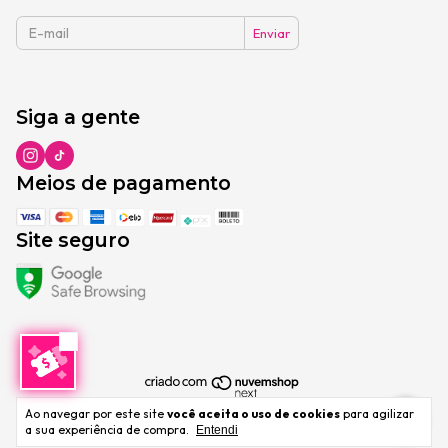
Siga a gente
Meios de pagamento
Site seguro
Copyright Zerbini do Brasil LTDA - 46563532000219 - 2026.
Ao navegar por este site
você aceita o uso de cookies
para agilizar
Todos os direitos reservados.
a sua experiência de compra.
Entendi