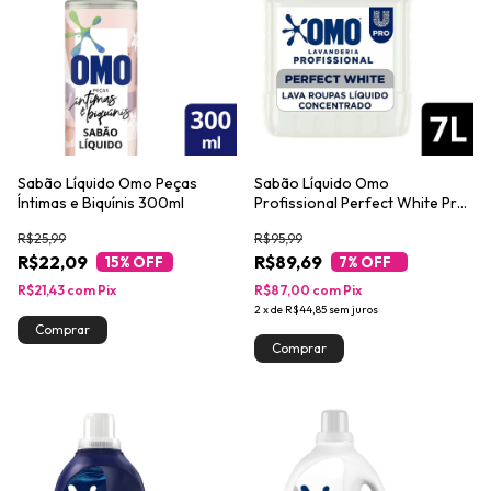
Sabão Líquido Omo Peças
Sabão Líquido Omo
Íntimas e Biquínis 300ml
Profissional Perfect White Pro
7L
R$25,99
R$95,99
R$22,09
R$89,69
15
% OFF
7
% OFF
R$21,43
com
Pix
R$87,00
com
Pix
2
x
de
R$44,85
sem juros