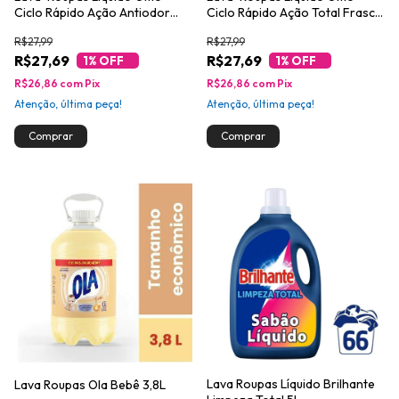
Ciclo Rápido Ação Antiodor
Ciclo Rápido Ação Total Frasco
Frasco 1,4l
1,4l
R$27,99
R$27,99
R$27,69
R$27,69
1
% OFF
1
% OFF
R$26,86
com
Pix
R$26,86
com
Pix
Atenção, última peça!
Atenção, última peça!
Lava Roupas Líquido Brilhante
Lava Roupas Ola Bebê 3,8L