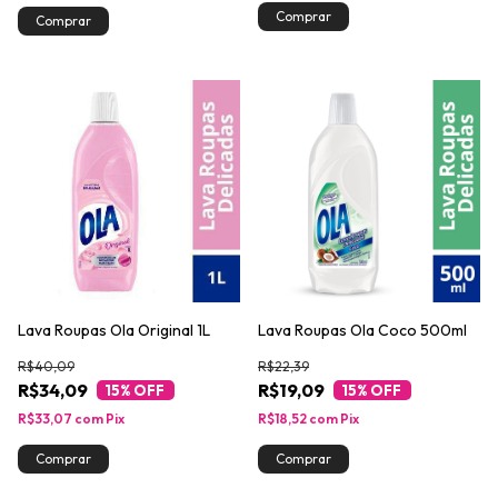
Lava Roupas Ola Original 1L
Lava Roupas Ola Coco 500ml
R$40,09
R$22,39
R$34,09
R$19,09
15
% OFF
15
% OFF
R$33,07
com
Pix
R$18,52
com
Pix