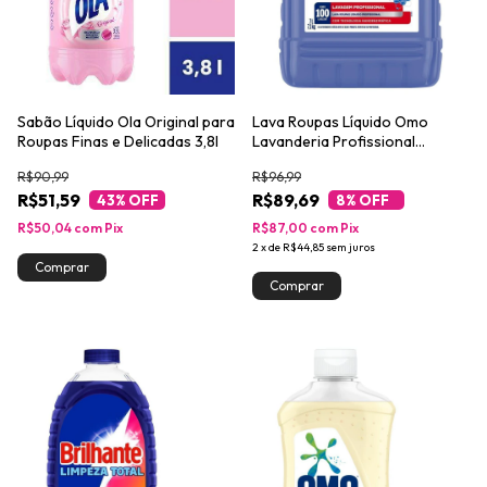
Sabão Líquido Ola Original para
Lava Roupas Líquido Omo
Roupas Finas e Delicadas 3,8l
Lavanderia Profissional
Lavagem Profissional 7L
R$90,99
R$96,99
R$51,59
R$89,69
43
% OFF
8
% OFF
R$50,04
com
Pix
R$87,00
com
Pix
2
x
de
R$44,85
sem juros