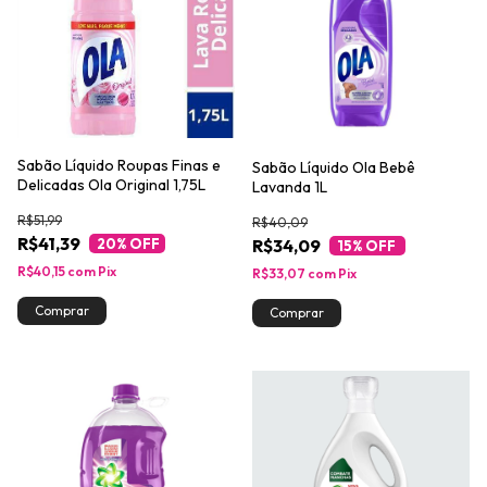
Sabão Líquido Roupas Finas e
Sabão Líquido Ola Bebê
Delicadas Ola Original 1,75L
Lavanda 1L
R$51,99
R$40,09
R$41,39
R$34,09
20
% OFF
15
% OFF
R$40,15
com
Pix
R$33,07
com
Pix