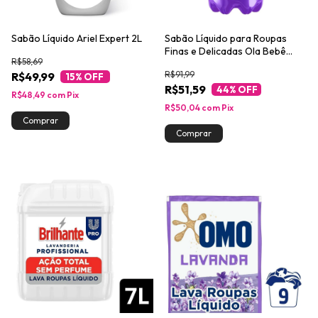
Sabão Líquido Ariel Expert 2L
Sabão Líquido para Roupas
Finas e Delicadas Ola Bebê
R$58,69
Lavanda 3,8l
R$91,99
R$49,99
15
% OFF
R$51,59
44
% OFF
R$48,49
com
Pix
R$50,04
com
Pix