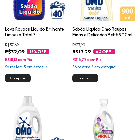
Lava Roupas Líquido Brilhante
Sabão Líquido Omo Roupas
Limpeza Total 3 L
Finas e Delicadas Bebê 900ml
R$37,69
R$17,99
R$32,09
R$17,29
15
% OFF
4
% OFF
R$31,13
com
Pix
R$16,77
com
Pix
Só restam
3
em estoque!
Só restam
2
em estoque!