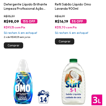
Detergente Líquido Brilhante
Refil Sabão Líquido Omo
Limpeza Profissional Ação
Lavanda 900ml
Total 7L
R$115,39
R$16,99
R$98,09
R$16,19
15
% OFF
5
% OFF
R$95,15
com
Pix
R$15,70
com
Pix
Só restam
4
em estoque!
Só restam
4
em estoque!
2
x
de
R$49,05
sem juros