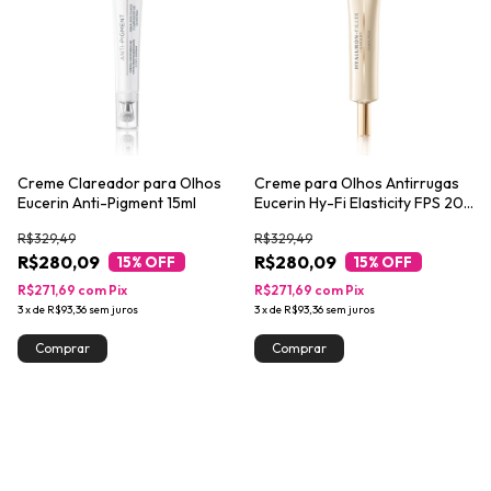
Creme Clareador para Olhos
Creme para Olhos Antirrugas
Eucerin Anti-Pigment 15ml
Eucerin Hy-Fi Elasticity FPS 20
15ml
R$329,49
R$329,49
R$280,09
R$280,09
15
% OFF
15
% OFF
R$271,69
com
Pix
R$271,69
com
Pix
3
x
de
R$93,36
sem juros
3
x
de
R$93,36
sem juros