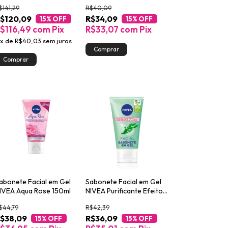
igment 200ml
200ml
$141,29
R$40,09
$120,09
R$34,09
15
% OFF
15
% OFF
$116,49
com
Pix
R$33,07
com
Pix
x
de
R$40,03
sem juros
abonete Facial em Gel
Sabonete Facial em Gel
IVEA Aqua Rose 150ml
NIVEA Purificante Efeito
Matte 150g
$44,79
R$42,39
$38,09
R$36,09
15
% OFF
15
% OFF