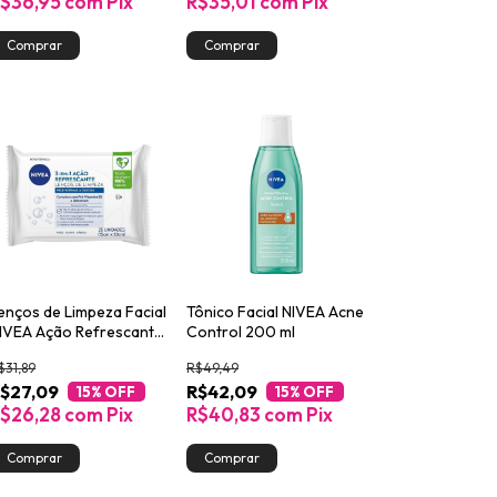
$36,95
com
Pix
R$35,01
com
Pix
enços de Limpeza Facial
Tônico Facial NIVEA Acne
IVEA Ação Refrescante
Control 200 ml
 em 1 25un
$31,89
R$49,49
$27,09
R$42,09
15
% OFF
15
% OFF
$26,28
com
Pix
R$40,83
com
Pix