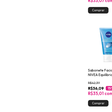
R$33,07
co
Sabonete Facia
NIVEA Equilíbri
150g
R$42,39
R$36,09
15
R$35,01
co