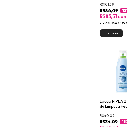
300g
R$101,29
R$86,09
15
R$83,51
co
2
x
de
R$43,05
Loção NIVEA 2 
de Limpeza Faci
Tônico Refres
R$40,09
200ml
R$34,09
15