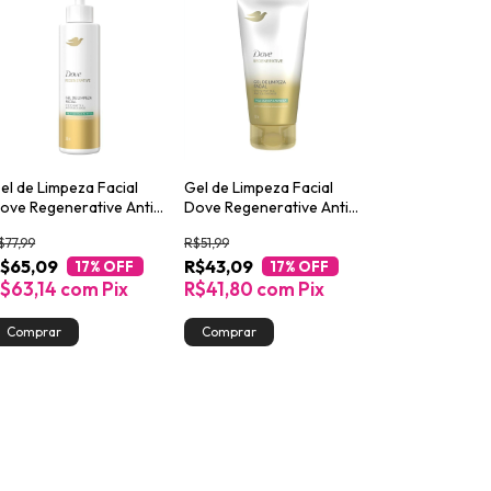
el de Limpeza Facial
Gel de Limpeza Facial
ove Regenerative Anti-
Dove Regenerative Anti-
leosidade e Efeito
Oleosidade e Efeito
$77,99
R$51,99
atte 300ml
Matte 150ml
$65,09
R$43,09
17
% OFF
17
% OFF
$63,14
com
Pix
R$41,80
com
Pix