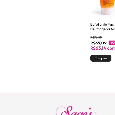
Esfoliante Faci
Neutrogena A
Proofing 100g
R$76,59
R$65,09
15
R$63,14
co