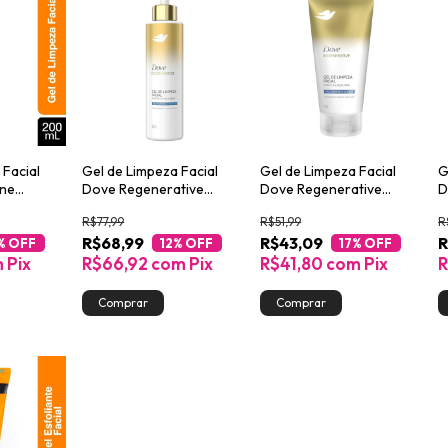
 Facial
Gel de Limpeza Facial
Gel de Limpeza Facial
G
cne
Dove Regenerative
Dove Regenerative
D
l
Purifica e Equilibra 300ml
Purifica e Equilibra 150ml
O
R$77,99
R$51,99
R
M
R$68,99
R$43,09
R
% OFF
12
% OFF
17
% OFF
m
Pix
R$66,92
com
Pix
R$41,80
com
Pix
R