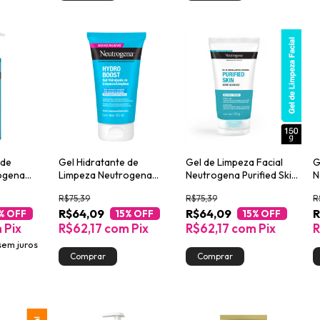
 de
Gel Hidratante de
Gel de Limpeza Facial
G
ogena
Limpeza Neutrogena
Neutrogena Purified Skin
N
300ml
Hydro Boost 150ml
150g
I
R$75,39
R$75,39
R
1
R$64,09
R$64,09
R
% OFF
15
% OFF
15
% OFF
m
Pix
R$62,17
com
Pix
R$62,17
com
Pix
R
sem juros