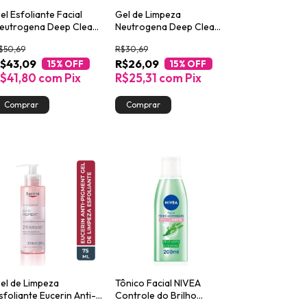
el Esfoliante Facial
Gel de Limpeza
eutrogena Deep Clean
Neutrogena Deep Clean
ntensive 100g
Grapefruit 60g
$50,69
R$30,69
$43,09
R$26,09
15
% OFF
15
% OFF
$41,80
com
Pix
R$25,31
com
Pix
el de Limpeza
Tônico Facial NIVEA
sfoliante Eucerin Anti-
Controle do Brilho