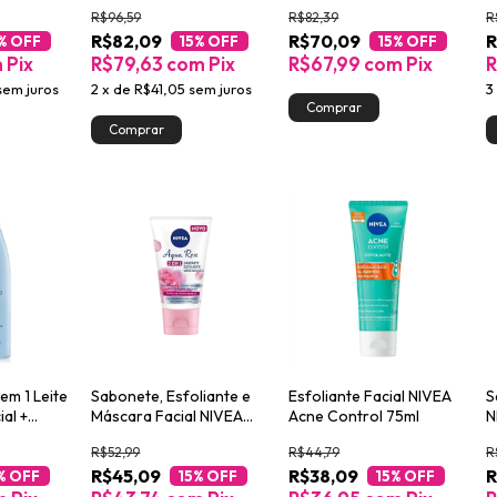
Gentil 200ml
P
R$96,59
R$82,39
R
R$82,09
R$70,09
R
% OFF
15
% OFF
15
% OFF
m
Pix
R$79,63
com
Pix
R$67,99
com
Pix
R
sem juros
2
x
de
R$41,05
sem juros
3
em 1 Leite
Sabonete, Esfoliante e
Esfoliante Facial NIVEA
S
al +
Máscara Facial NIVEA
Acne Control 75ml
N
cante
Aqua Rose 3 em 1 150ml
R$52,99
R$44,79
R
R$45,09
R$38,09
R
% OFF
15
% OFF
15
% OFF