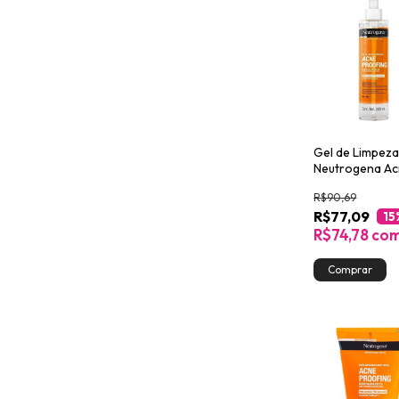
Gel de Limpeza
Neutrogena A
Proofing 200m
R$90,69
R$77,09
15
R$74,78
co