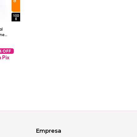
al
cne
% OFF
m
Pix
Empresa