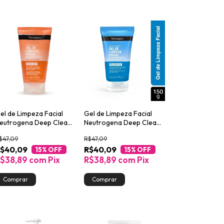
el de Limpeza Facial
Gel de Limpeza Facial
eutrogena Deep Clean
Neutrogena Deep Clean
ntensive Grapefruit
150g
$47,09
R$47,09
50g
$40,09
R$40,09
15
% OFF
15
% OFF
$38,89
com
Pix
R$38,89
com
Pix