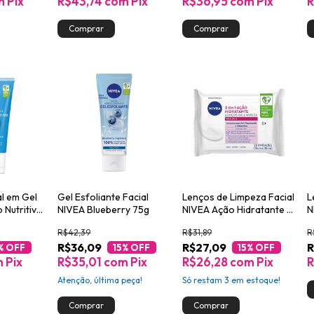
m
Pix
R$43,74
com
Pix
R$36,95
com
Pix
R
l em Gel
Gel Esfoliante Facial
Lenços de Limpeza Facial
L
o Nutritivo
NIVEA Blueberry 75g
NIVEA Ação Hidratante 3
N
em 1 25un
3
R$42,39
R$31,89
R
R$36,09
R$27,09
R
% OFF
15
% OFF
15
% OFF
m
Pix
R$35,01
com
Pix
R$26,28
com
Pix
R
Atenção, última peça!
Só restam
3
em estoque!