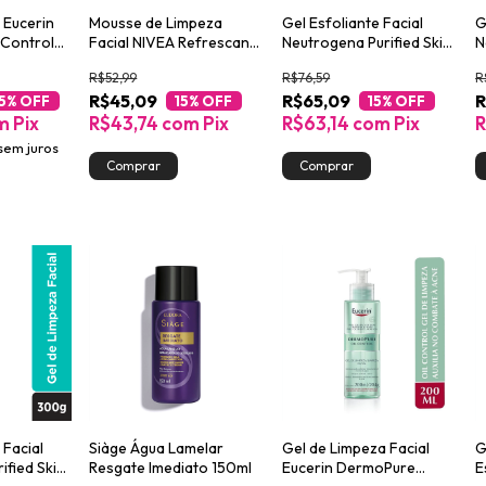
 Eucerin
Mousse de Limpeza
Gel Esfoliante Facial
G
 Control
Facial NIVEA Refrescante
Neutrogena Purified Skin
N
150ml
100g
I
R$52,99
R$76,59
R
R$45,09
R$65,09
R
5
% OFF
15
% OFF
15
% OFF
m
Pix
R$43,74
com
Pix
R$63,14
com
Pix
R
sem juros
 Facial
Siàge Água Lamelar
Gel de Limpeza Facial
G
ified Skin
Resgate Imediato 150ml
Eucerin DermoPure
E