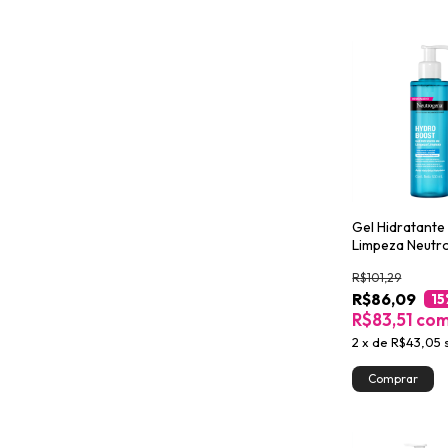
Gel Hidratante
Limpeza Neutr
Hydro Boost 
R$101,29
R$86,09
15
R$83,51
co
2
x
de
R$43,05