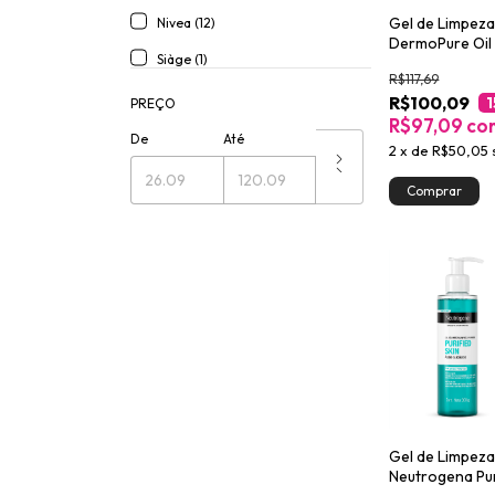
Gel de Limpeza
Nivea (12)
DermoPure Oil
Siàge (1)
Gentil 400g
R$117,69
R$100,09
1
PREÇO
R$97,09
co
De
Até
2
x
de
R$50,05
Gel de Limpeza
Neutrogena Pur