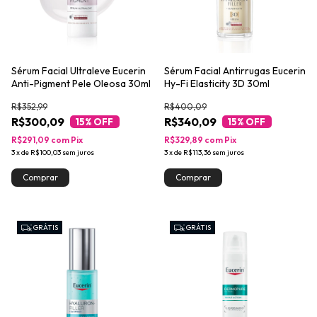
Sérum Facial Ultraleve Eucerin
Sérum Facial Antirrugas Eucerin
Anti-Pigment Pele Oleosa 30ml
Hy-Fi Elasticity 3D 30ml
R$352,99
R$400,09
R$300,09
R$340,09
15
% OFF
15
% OFF
R$291,09
com
Pix
R$329,89
com
Pix
3
x
de
R$100,03
sem juros
3
x
de
R$113,36
sem juros
GRÁTIS
GRÁTIS