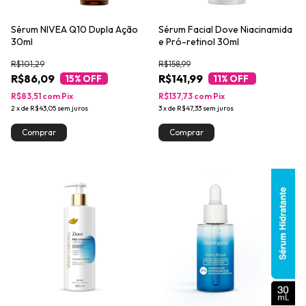
Sérum NIVEA Q10 Dupla Ação
Sérum Facial Dove Niacinamida
30ml
e Pró-retinol 30ml
R$101,29
R$158,99
R$86,09
R$141,99
15
% OFF
11
% OFF
R$83,51
com
Pix
R$137,73
com
Pix
2
x
de
R$43,05
sem juros
3
x
de
R$47,33
sem juros