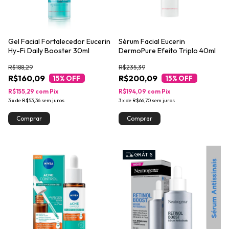
Gel Facial Fortalecedor Eucerin
Sérum Facial Eucerin
Hy-Fi Daily Booster 30ml
DermoPure Efeito Triplo 40ml
R$188,29
R$235,39
R$160,09
R$200,09
15
% OFF
15
% OFF
R$155,29
com
Pix
R$194,09
com
Pix
3
x
de
R$53,36
sem juros
3
x
de
R$66,70
sem juros
GRÁTIS