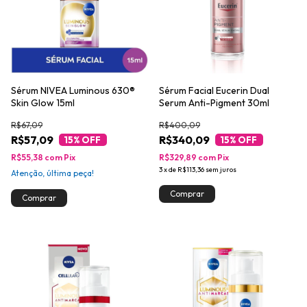
Sérum NIVEA Luminous 630®
Sérum Facial Eucerin Dual
Skin Glow 15ml
Serum Anti-Pigment 30ml
R$67,09
R$400,09
R$57,09
R$340,09
15
% OFF
15
% OFF
R$55,38
com
Pix
R$329,89
com
Pix
3
x
de
R$113,36
sem juros
Atenção, última peça!