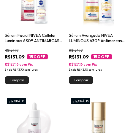
Sérum Facial NIVEA Cellular
Sérum Avançado NIVEA
Luminous 630® ANTIMARCAS
LUMINOUS 630® Antimarcas
Anti-idade 30ml
Escurecidas 30ml
R$154,19
R$154,19
R$131,09
R$131,09
15
% OFF
15
% OFF
R$127,16
com
Pix
R$127,16
com
Pix
3
x
de
R$43,70
sem juros
3
x
de
R$43,70
sem juros
GRÁTIS
GRÁTIS