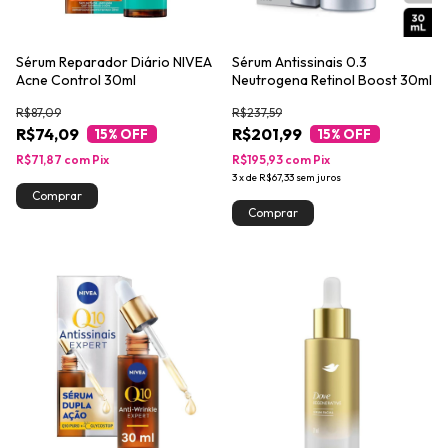
Sérum Reparador Diário NIVEA
Sérum Antissinais 0.3
Acne Control 30ml
Neutrogena Retinol Boost 30ml
R$87,09
R$237,59
R$74,09
R$201,99
15
% OFF
15
% OFF
R$71,87
com
Pix
R$195,93
com
Pix
3
x
de
R$67,33
sem juros