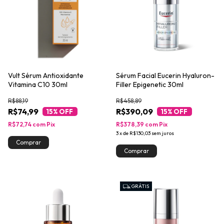
Vult Sérum Antioxidante
Sérum Facial Eucerin Hyaluron-
Vitamina C10 30ml
Filler Epigenetic 30ml
R$88,19
R$458,89
R$74,99
R$390,09
15
% OFF
15
% OFF
R$72,74
com
Pix
R$378,39
com
Pix
3
x
de
R$130,03
sem juros
GRÁTIS