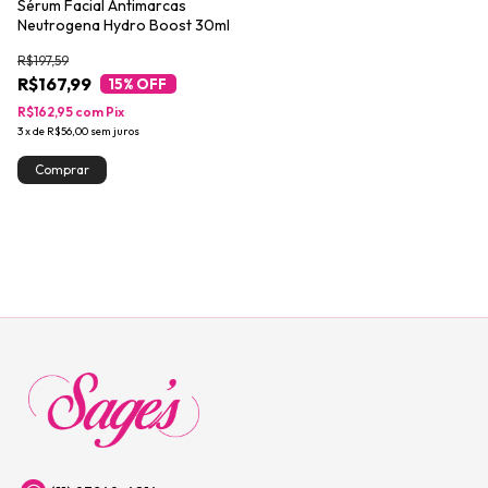
Sérum Facial Antimarcas
Neutrogena Hydro Boost 30ml
R$197,59
R$167,99
15
% OFF
R$162,95
com
Pix
3
x
de
R$56,00
sem juros