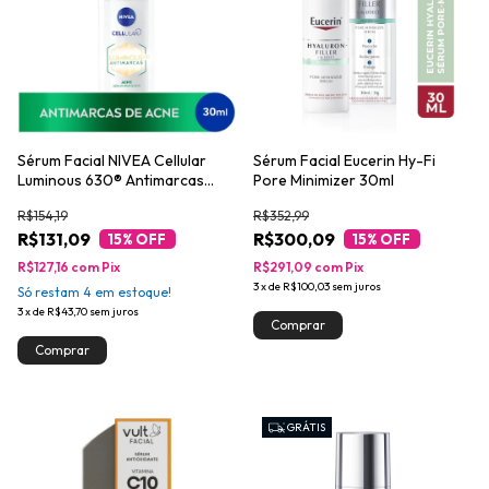
Sérum Facial NIVEA Cellular
Sérum Facial Eucerin Hy-Fi
Luminous 630® Antimarcas
Pore Minimizer 30ml
Acne 30ml
R$154,19
R$352,99
R$131,09
R$300,09
15
% OFF
15
% OFF
R$127,16
com
Pix
R$291,09
com
Pix
3
x
de
R$100,03
sem juros
Só restam
4
em estoque!
3
x
de
R$43,70
sem juros
GRÁTIS