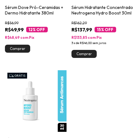
Sérum Dove Pró-Ceramidas +
Sérum Hidratante Concentrado
Dermo Hidratante 380ml
Neutrogena Hydro Boost 30ml
R$56,99
R$162,29
R$49,99
R$137,99
12
% OFF
15
% OFF
R$48,49
com
Pix
R$133,85
com
Pix
3
x
de
R$46,00
sem juros
GRÁTIS