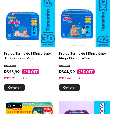
Fralda Turma da Mônica Baby
Fralda Turma da Mônica Baby
Jumbo P com 30un
Mega XG com 42un
R$34,99
R$59,99
R$25,99
R$44,99
26
% OFF
25
% OFF
R$25,21
com
Pix
R$43,64
com
Pix
GRÁTIS