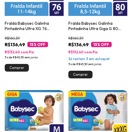
Fralda Babysec Galinha
Fralda Babysec Galinha
Pintadinha Ultra XG 76
Pintadinha Ultra Giga G 80
Unidades
Unidades
R$160,59
R$160,59
R$136,49
R$136,49
15
% OFF
15
% OFF
R$132,40
com
Pix
R$132,40
com
Pix
3
x
de
R$45,50
sem juros
Só restam
3
em estoque!
3
x
de
R$45,50
sem juros