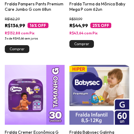
Fralda Pampers Pants Premium
Fralda Turma da Mônica Baby
Care Jumbo G com 68un
Mega P com 62un
R$162,29
R$59,99
R$136,99
R$44,99
16
% OFF
25
% OFF
R$132,88
com
Pix
R$43,64
com
Pix
3
x
de
R$45,66
sem juros
Fralda Cremer Econômica G
Fralda Babysec Galinha