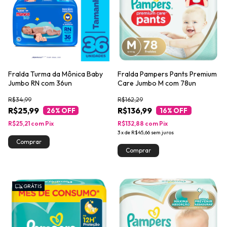
Fralda Turma da Mônica Baby
Fralda Pampers Pants Premium
Jumbo RN com 36un
Care Jumbo M com 78un
R$34,99
R$162,29
R$25,99
R$136,99
26
% OFF
16
% OFF
R$25,21
com
Pix
R$132,88
com
Pix
3
x
de
R$45,66
sem juros
GRÁTIS