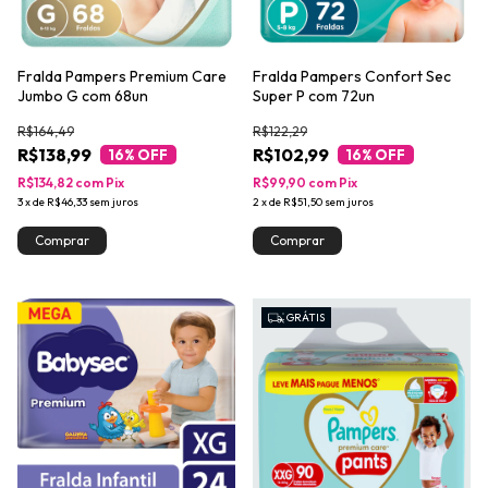
Fralda Pampers Premium Care
Fralda Pampers Confort Sec
Jumbo G com 68un
Super P com 72un
R$164,49
R$122,29
R$138,99
R$102,99
16
% OFF
16
% OFF
R$134,82
com
Pix
R$99,90
com
Pix
3
x
de
R$46,33
sem juros
2
x
de
R$51,50
sem juros
GRÁTIS