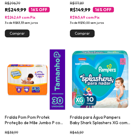
R$296,79
R$177,89
R$249,99
R$149,99
16
% OFF
16
% OFF
R$242,49
com
Pix
R$145,49
com
Pix
3
x
de
R$83,33
sem juros
3
x
de
R$50,00
sem juros
Fralda Pom Pom Protek
Fralda para Água Pampers
Proteção de Mãe Jumbo P com
Baby Shark Splashers XG com
30un
10un
R$38,99
R$45,59