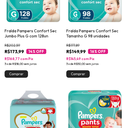
Fralda Pampers Confort Sec
Fralda Pampers Confort Sec
Jumbo Plus G com 128un
Tamanho G 98 unidades
R$202,59
R$177,89
R$173,99
R$149,99
14
% OFF
16
% OFF
R$168,77
com
Pix
R$145,49
com
Pix
3
x
de
R$58,00
sem juros
3
x
de
R$50,00
sem juros