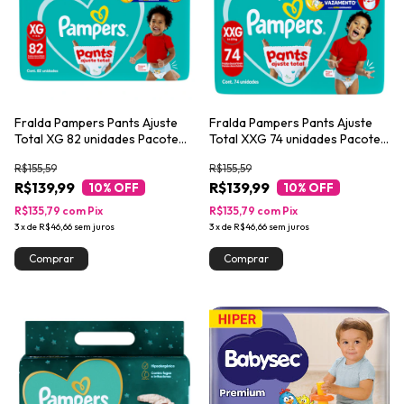
Fralda Pampers Pants Ajuste
Fralda Pampers Pants Ajuste
Total XG 82 unidades Pacote
Total XXG 74 unidades Pacote
Econômico
Econômico
R$155,59
R$155,59
R$139,99
R$139,99
10
% OFF
10
% OFF
R$135,79
com
Pix
R$135,79
com
Pix
3
x
de
R$46,66
sem juros
3
x
de
R$46,66
sem juros