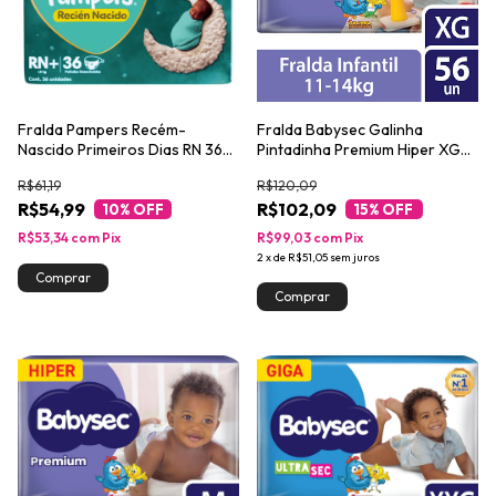
Fralda Pampers Recém-
Fralda Babysec Galinha
Nascido Primeiros Dias RN 36
Pintadinha Premium Hiper XG
unidades
56 Unidades
R$61,19
R$120,09
R$54,99
R$102,09
10
% OFF
15
% OFF
R$53,34
com
Pix
R$99,03
com
Pix
2
x
de
R$51,05
sem juros