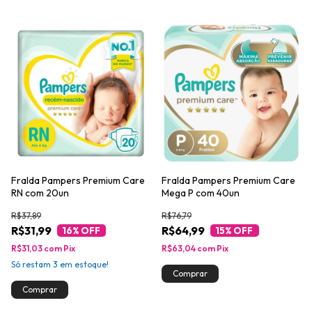
Fralda Pampers Premium Care
Fralda Pampers Premium Care
RN com 20un
Mega P com 40un
R$37,89
R$76,79
R$31,99
R$64,99
16
% OFF
15
% OFF
R$31,03
com
Pix
R$63,04
com
Pix
Só restam
3
em estoque!