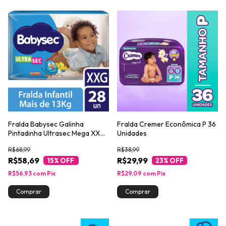
Fralda Babysec Galinha
Fralda Cremer Econômica P 36
Pintadinha Ultrasec Mega XXG
Unidades
com 28un
R$68,99
R$38,99
R$58,69
R$29,99
15
% OFF
23
% OFF
R$56,93
com
Pix
R$29,09
com
Pix