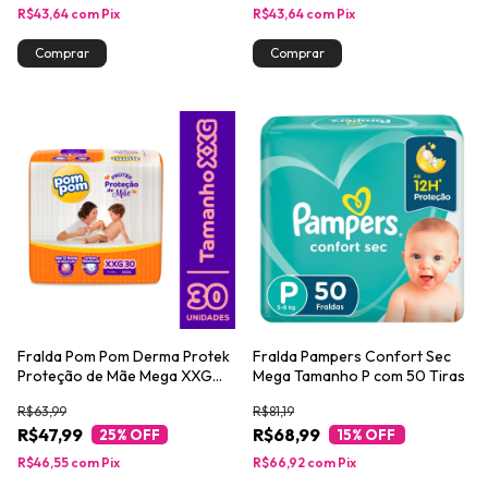
R$43,64
com
Pix
R$43,64
com
Pix
Fralda Pom Pom Derma Protek
Fralda Pampers Confort Sec
Proteção de Mãe Mega XXG
Mega Tamanho P com 50 Tiras
com 30un
R$63,99
R$81,19
R$47,99
R$68,99
25
% OFF
15
% OFF
R$46,55
com
Pix
R$66,92
com
Pix