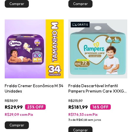
GRÁTIS
Fralda Cremer Econômica M 34
Fralda Descartável Infantil
Unidades
Pampers Premium Care XXXG
Pacote 72 Unidades
R$38,99
R$215,59
R$29,99
R$181,99
23
% OFF
16
% OFF
R$29,09
com
Pix
R$176,53
com
Pix
3
x
de
R$60,66
sem juros