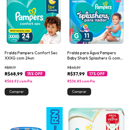
Fralda Pampers Confort Sec
Fralda para Água Pampers
XXXG com 24un
Baby Shark Splashers G com
11un
R$81,19
R$45,59
R$68,99
R$37,99
15
% OFF
17
% OFF
R$66,92
com
Pix
R$36,85
com
Pix