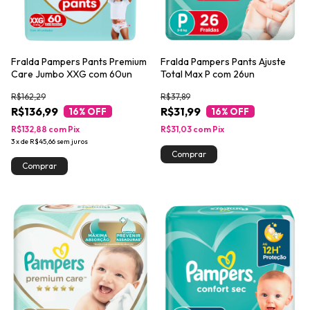
Fralda Pampers Pants Premium
Fralda Pampers Pants Ajuste
Care Jumbo XXG com 60un
Total Max P com 26un
R$162,29
R$37,89
R$136,99
R$31,99
16
% OFF
16
% OFF
R$132,88
com
Pix
R$31,03
com
Pix
3
x
de
R$45,66
sem juros