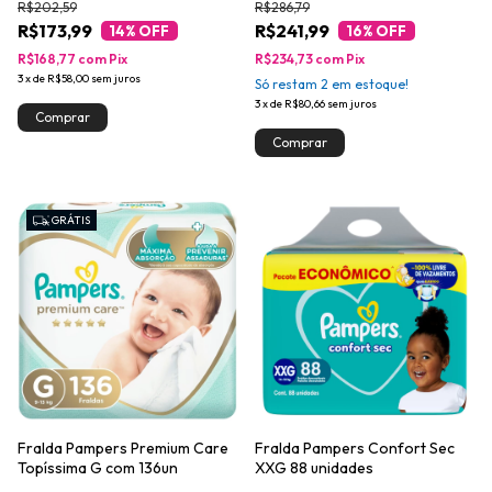
R$202,59
R$286,79
R$173,99
R$241,99
14
% OFF
16
% OFF
R$168,77
com
Pix
R$234,73
com
Pix
3
x
de
R$58,00
sem juros
Só restam
2
em estoque!
3
x
de
R$80,66
sem juros
GRÁTIS
Fralda Pampers Premium Care
Fralda Pampers Confort Sec
Topíssima G com 136un
XXG 88 unidades