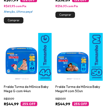
R$67,99
R$58,69
15
% OFF
15
% OFF
R$65,95
com
Pix
R$56,93
com
Pix
Atenção, última peça!
Fralda Turma da Mônica Baby
Fralda Turma da Mônica Baby
Mega G com 44un
Mega M com 50un
R$59,99
R$59,99
R$44,99
R$44,99
25
% OFF
25
% OFF