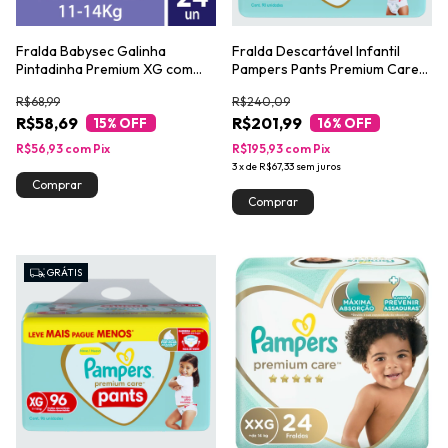
Fralda Babysec Galinha
Fralda Descartável Infantil
Pintadinha Premium XG com
Pampers Pants Premium Care
24un
XXG Pacote 90 Unidades Leve
R$68,99
R$240,09
Mais Pague Menos
R$58,69
R$201,99
15
% OFF
16
% OFF
R$56,93
com
Pix
R$195,93
com
Pix
3
x
de
R$67,33
sem juros
GRÁTIS