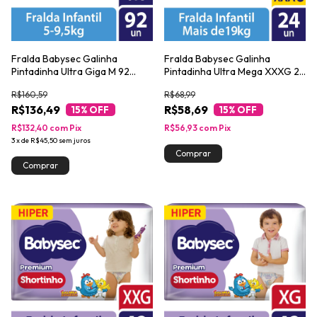
Fralda Babysec Galinha
Fralda Babysec Galinha
Pintadinha Ultra Giga M 92
Pintadinha Ultra Mega XXXG 24
Unidades
Unidades
R$160,59
R$68,99
R$136,49
R$58,69
15
% OFF
15
% OFF
R$132,40
com
Pix
R$56,93
com
Pix
3
x
de
R$45,50
sem juros