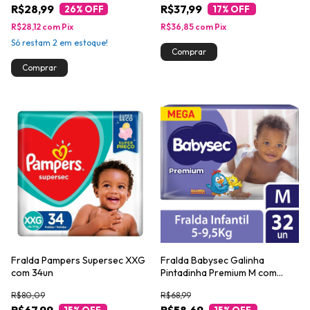
R$28,99
R$37,99
26
% OFF
17
% OFF
R$28,12
com
Pix
R$36,85
com
Pix
Só restam
2
em estoque!
Fralda Pampers Supersec XXG
Fralda Babysec Galinha
com 34un
Pintadinha Premium M com
32un
R$80,09
R$68,99