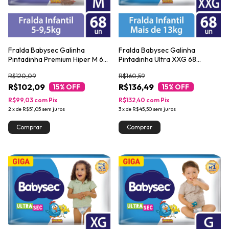
Fralda Babysec Galinha
Fralda Babysec Galinha
Pintadinha Premium Hiper M 68
Pintadinha Ultra XXG 68
Unidades
Unidades
R$120,09
R$160,59
R$102,09
R$136,49
15
% OFF
15
% OFF
R$99,03
com
Pix
R$132,40
com
Pix
2
x
de
R$51,05
sem juros
3
x
de
R$45,50
sem juros