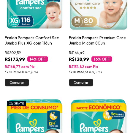
Fralda Pampers Confort Sec
Fralda Pampers Premium Care
Jumbo Plus XG com 116un
Jumbo M com 80un
R$202,59
R$164,49
R$173,99
R$138,99
14
% OFF
16
% OFF
R$168,77
com
Pix
R$134,82
com
Pix
3
x
de
R$58,00
sem juros
3
x
de
R$46,33
sem juros
GRÁTIS