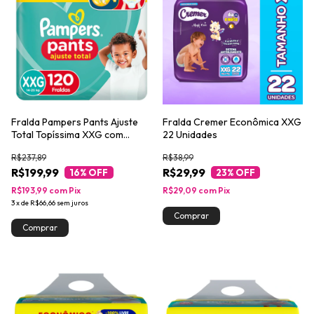
Fralda Pampers Pants Ajuste
Fralda Cremer Econômica XXG
Total Topíssima XXG com
22 Unidades
120un
R$237,89
R$38,99
R$199,99
R$29,99
16
% OFF
23
% OFF
R$193,99
com
Pix
R$29,09
com
Pix
3
x
de
R$66,66
sem juros