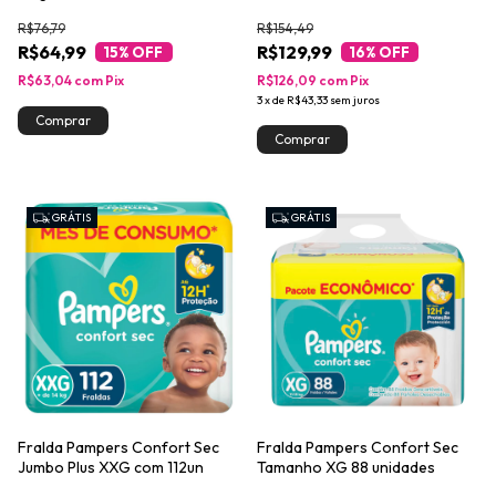
R$76,79
R$154,49
R$64,99
R$129,99
15
% OFF
16
% OFF
R$63,04
com
Pix
R$126,09
com
Pix
3
x
de
R$43,33
sem juros
GRÁTIS
GRÁTIS
Fralda Pampers Confort Sec
Fralda Pampers Confort Sec
Jumbo Plus XXG com 112un
Tamanho XG 88 unidades