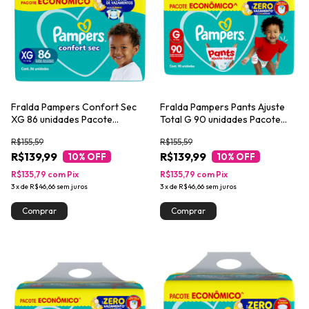
Fralda Pampers Confort Sec
Fralda Pampers Pants Ajuste
XG 86 unidades Pacote
Total G 90 unidades Pacote
Econômico
Econômico
R$155,59
R$155,59
R$139,99
R$139,99
10
% OFF
10
% OFF
R$135,79
com
Pix
R$135,79
com
Pix
3
x
de
R$46,66
sem juros
3
x
de
R$46,66
sem juros