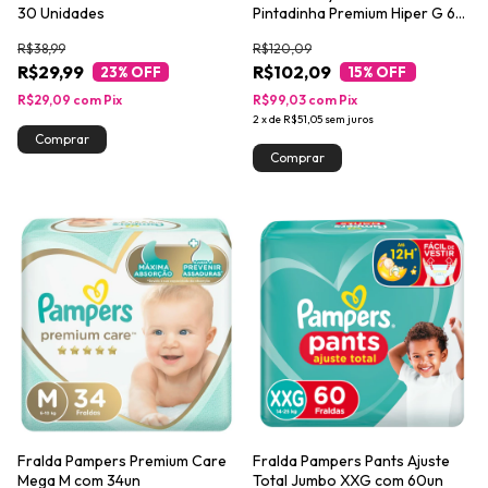
30 Unidades
Pintadinha Premium Hiper G 60
Unidades
R$38,99
R$120,09
R$29,99
R$102,09
23
% OFF
15
% OFF
R$29,09
com
Pix
R$99,03
com
Pix
2
x
de
R$51,05
sem juros
Fralda Pampers Premium Care
Fralda Pampers Pants Ajuste
Mega M com 34un
Total Jumbo XXG com 60un