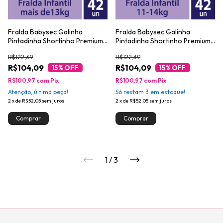
Fralda Babysec Galinha
Fralda Babysec Galinha
Pintadinha Shortinho Premium
Pintadinha Shortinho Premium
Hiper XXG 42 Unidades
Hiper XG 42 Unidades
R$122,39
R$122,39
R$104,09
R$104,09
15
% OFF
15
% OFF
R$100,97
com
Pix
R$100,97
com
Pix
Atenção, última peça!
Só restam
3
em estoque!
2
x
de
R$52,05
sem juros
2
x
de
R$52,05
sem juros
1
/
3