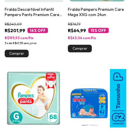
Fralda Descartável Infantil
Fralda Pampers Premium Care
Pampers Pants Premium Care
Mega XXG com 24un
XG Pacote 96 Unidades Leve
R$240,09
R$76,79
Mais Pague Menos
R$201,99
R$64,99
16
% OFF
15
% OFF
R$195,93
com
Pix
R$63,04
com
Pix
3
x
de
R$67,33
sem juros