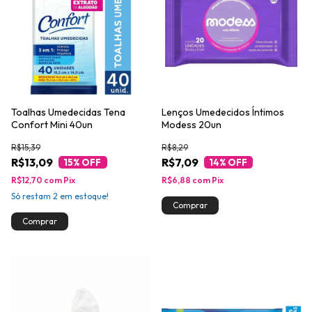
Toalhas Umedecidas Tena
Lenços Umedecidos Íntimos
Confort Mini 40un
Modess 20un
R$15,39
R$8,29
R$13,09
R$7,09
15
% OFF
14
% OFF
R$12,70
com
Pix
R$6,88
com
Pix
Só restam
2
em estoque!