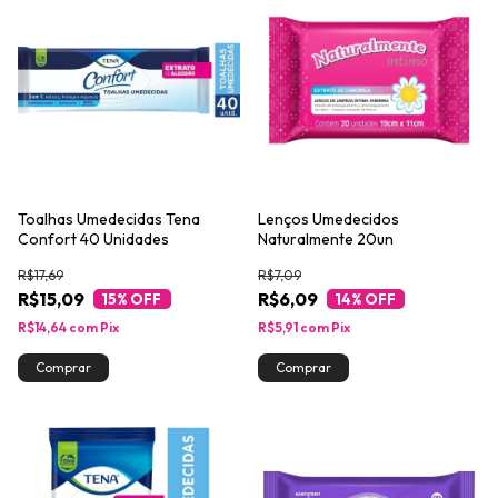
Toalhas Umedecidas Tena
Lenços Umedecidos
Confort 40 Unidades
Naturalmente 20un
R$17,69
R$7,09
R$15,09
R$6,09
15
% OFF
14
% OFF
R$14,64
com
Pix
R$5,91
com
Pix