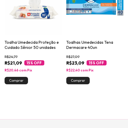
Toalha Umedecida Proteção e
Toalhas Umedecidas Tena
Cuidado Sênior 50 unidades
Dermacare 40un
R$24,79
R$27,09
R$21,09
R$23,09
15
% OFF
15
% OFF
R$20,46
com
Pix
R$22,40
com
Pix