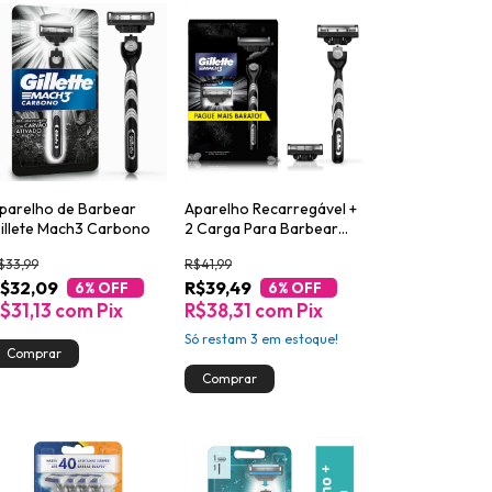
parelho de Barbear
Aparelho Recarregável +
illete Mach3 Carbono
2 Carga Para Barbear
Gillette Mach3 Carbono
$33,99
R$41,99
$32,09
R$39,49
6
% OFF
6
% OFF
$31,13
com
Pix
R$38,31
com
Pix
Só restam
3
em estoque!