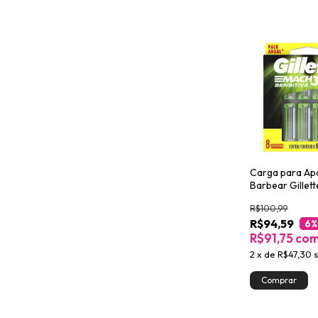
Carga para Ap
Barbear Gillet
Sensitive Leve
R$100,99
R$94,59
6
%
R$91,75
co
2
x
de
R$47,30