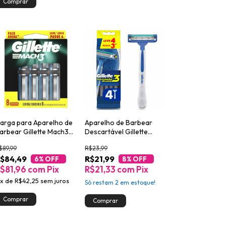
arga para Aparelho de
Aparelho de Barbear
arbear Gillette Mach3
Descartável Gillette
eve 8 Pague 6
Prestobarba UltraGrip3
$89,99
R$23,99
4un
$84,49
R$21,99
6
% OFF
8
% OFF
$81,96
com
Pix
R$21,33
com
Pix
x
de
R$42,25
sem juros
Só restam
2
em estoque!