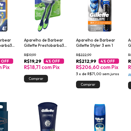
arbear
Aparelho de Barbear
Aparelho de Barbear
A
obarba3
Gillette Prestobarba3
Gillette Styler 3 em 1
G
Sensitive c/2 Unidades
U
R$19,99
R$222,99
R
R$19,29
R$212,99
R
 OFF
4
% OFF
4
% OFF
m
Pix
R$18,71
com
Pix
R$206,60
com
Pix
R
3
x
de
R$71,00
sem juros
A