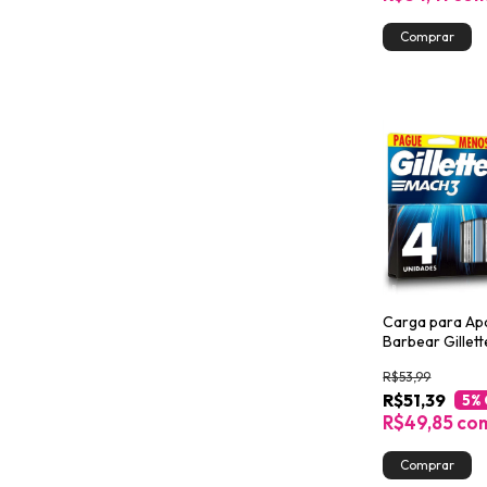
Carga para Ap
Barbear Gillet
4un
R$53,99
R$51,39
5
%
R$49,85
co