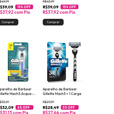
$45,99
R$45,99
$39,09
R$39,09
15
% OFF
15
% OFF
$37,92
com
Pix
R$37,92
com
Pix
parelho de Barbear
Aparelho de Barbear
illette Mach3 Acqua-
Gillette Mach3 + 1 Carga
rip + 2 Cargas
$33,99
R$29,99
$32,09
R$28,49
6
% OFF
5
% OFF
$31,13
com
Pix
R$27,64
com
Pix