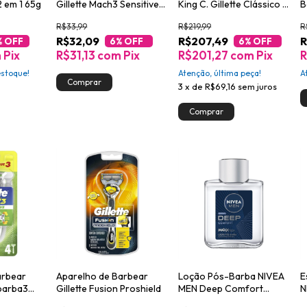
2 em 1 65g
Gillette Mach3 Sensitive +
King C. Gillette Clássico +
B
1 Carga
5 Lâminas
5
R$33,99
R$219,99
R
R$32,09
R$207,49
R
% OFF
6
% OFF
6
% OFF
m
Pix
R$31,13
com
Pix
R$201,27
com
Pix
R
stoque!
Atenção, última peça!
A
3
x
de
R$69,16
sem juros
arbear
Aparelho de Barbear
Loção Pós-Barba NIVEA
E
obarba3
Gillette Fusion Proshield
MEN Deep Comfort
N
 4 Pague 3
100ml