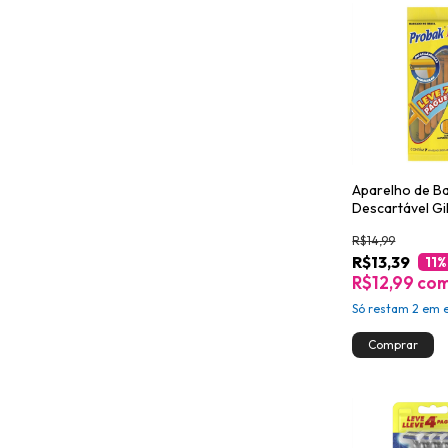
Aparelho de B
Descartável Gil
Probak II 7un
R$14,99
R$13,39
11
%
R$12,99
co
Só restam
2
em e