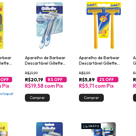
arbear
Aparelho de Barbear
Aparelho de Barbear
A
lette
Descartável Gillette
Descartável Gillette
G
Prestobarba3 Cool 2
Probak II 2un
R$21,99
R$5,99
R
Unidades
R$20,19
R$5,89
R
 OFF
8
% OFF
2
% OFF
m
Pix
R$19,58
com
Pix
R$5,71
com
Pix
R
stoque!
GRÁTIS