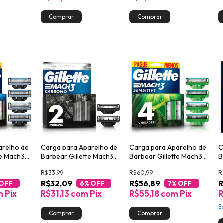
arelho de
Carga para Aparelho de
Carga para Aparelho de
C
te Mach3
Barbear Gillette Mach3
Barbear Gillette Mach3
B
Carbono 2un
Aloe & Vitamina 4un
C
R$33,99
R$60,99
R
R$32,09
R$56,89
R
 OFF
6
% OFF
7
% OFF
m
Pix
R$31,13
com
Pix
R$55,18
com
Pix
R
S