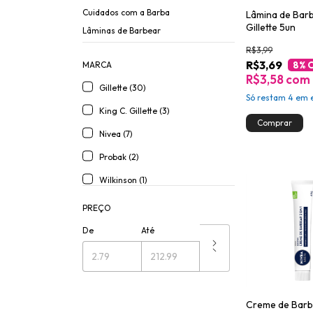
Cuidados com a Barba
Lâmina de Bar
Gillette 5un
Lâminas de Barbear
R$3,99
R$3,69
8
% 
MARCA
R$3,58
com
Gillette (30)
Só restam
4
em e
King C. Gillette (3)
Nivea (7)
Probak (2)
Wilkinson (1)
PREÇO
De
Até
Creme de Barb