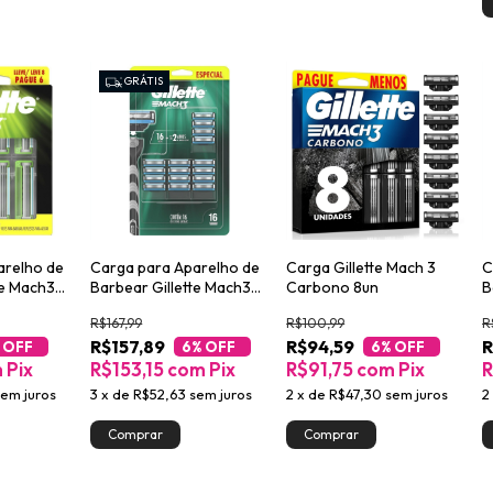
GRÁTIS
arelho de
Carga para Aparelho de
Carga Gillette Mach 3
C
te Mach3
Barbear Gillette Mach3
Carbono 8un
B
 8 Pague 6
16un
L
R$167,99
R$100,99
R
R$157,89
R$94,59
R
 OFF
6
% OFF
6
% OFF
m
Pix
R$153,15
com
Pix
R$91,75
com
Pix
R
sem juros
3
x
de
R$52,63
sem juros
2
x
de
R$47,30
sem juros
2