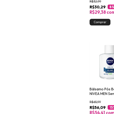
R$32,99
R$30,29
8
%
R$29,38
co
Bálsamo Pós B
NIVEA MEN Sen
100ml
R$65,99
R$56,09
15
R$54,41
co