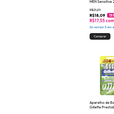
MEN Sensitive 
R$21,29
R$18,09
15
R$17,55
co
Só restam
5
em e
Aparelho de B
Gillette Prest
Sensitive Leve