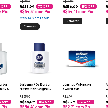
R$59,99
R$65,99
R
R$55,99
R$56,09
R
 OFF
7
% OFF
15
% OFF
m
Pix
R$54,31
com
Pix
R$54,41
com
Pix
R
Atenção, última peça!
arba
Bálsamo Pós Barba
Lâminas Wilkinson
A
sitive
NIVEA MEN Original
Sword 3un
G
Protect 100ml
G
R$65,99
R$2,99
R
R$56,09
R$2,79
R
% OFF
15
% OFF
7
% OFF
m
Pix
R$54,41
com
Pix
R$2,71
com
Pix
R