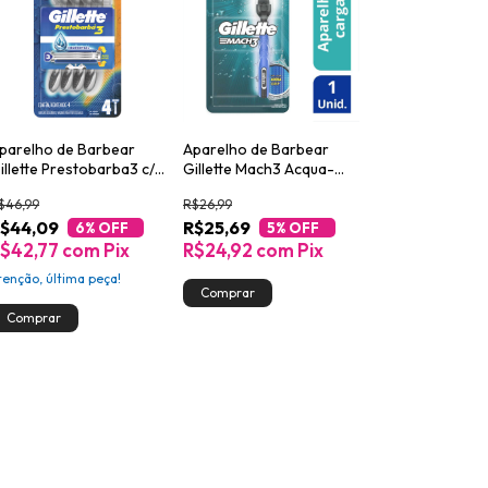
parelho de Barbear
Aparelho de Barbear
illette Prestobarba3 c/4
Gillette Mach3 Acqua-
nidades
Grip
$46,99
R$26,99
$44,09
R$25,69
6
% OFF
5
% OFF
$42,77
com
Pix
R$24,92
com
Pix
tenção, última peça!