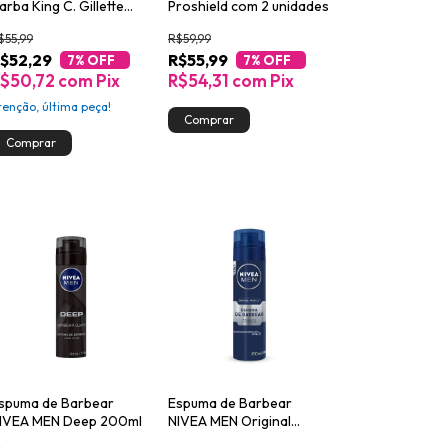
arba King C. Gillette
Proshield com 2 unidades
0ml
$55,99
R$59,99
$52,29
R$55,99
7
% OFF
7
% OFF
$50,72
com
Pix
R$54,31
com
Pix
tenção, última peça!
spuma de Barbear
Espuma de Barbear
IVEA MEN Deep 200ml
NIVEA MEN Original
Protect 200ml