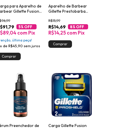
arga para Aparelho de
Aparelho de Barbear
arbear Gillette Fusion5
Gillette Prestobarba
un
Ultragrip3 2un
$96,99
R$15,99
$91,79
R$14,69
5
% OFF
8
% OFF
R$89,04
com
Pix
R$14,25
com
Pix
tenção, última peça!
x
de
R$45,90
sem juros
érum Preenchedor de
Carga Gillette Fusion