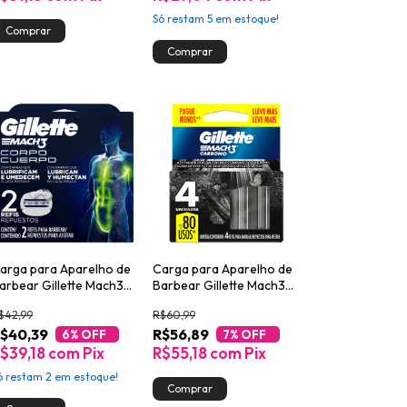
Só restam
5
em estoque!
arga para Aparelho de
Carga para Aparelho de
arbear Gillette Mach3
Barbear Gillette Mach3
orpo 2un
Carbono 4un Leve Mais
$42,99
R$60,99
Pague Menos
$40,39
R$56,89
6
% OFF
7
% OFF
$39,18
com
Pix
R$55,18
com
Pix
ó restam
2
em estoque!