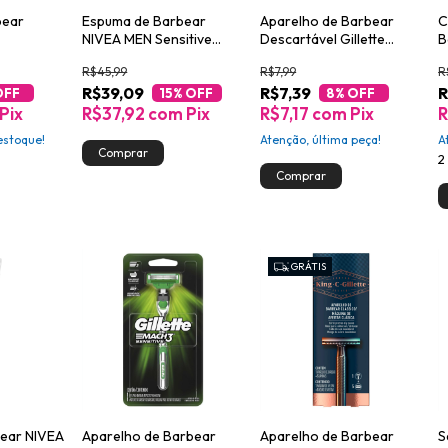
bear
Espuma de Barbear
Aparelho de Barbear
C
NIVEA MEN Sensitive
Descartável Gillette
B
200ml
Prestobarba3 1un
4
R$45,99
R$7,99
R
R$39,09
R$7,39
R
OFF
15
% OFF
8
% OFF
Pix
R$37,92
com
Pix
R$7,17
com
Pix
stoque!
Atenção, última peça!
A
2
GRÁTIS
ear NIVEA
Aparelho de Barbear
Aparelho de Barbear
S