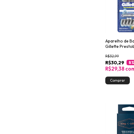
Aparelho de B
Gillette Prest
Leve 4 Pague 3
R$32,99
R$30,29
8
%
R$29,38
co