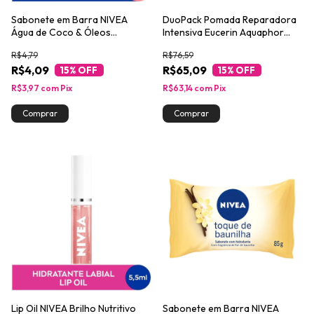
Sabonete em Barra NIVEA
DuoPack Pomada Reparadora
Água de Coco & Óleos
Intensiva Eucerin Aquaphor
Essenciais 85g
2x10ml
R$4,79
R$76,59
R$4,09
R$65,09
15
% OFF
15
% OFF
R$3,97
com
Pix
R$63,14
com
Pix
Lip Oil NIVEA Brilho Nutritivo
Sabonete em Barra NIVEA