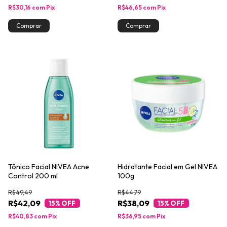
R$30,16
com
Pix
R$46,65
com
Pix
Tônico Facial NIVEA Acne
Hidratante Facial em Gel NIVEA
Control 200 ml
100g
R$49,49
R$44,79
R$42,09
R$38,09
15
% OFF
15
% OFF
R$40,83
com
Pix
R$36,95
com
Pix