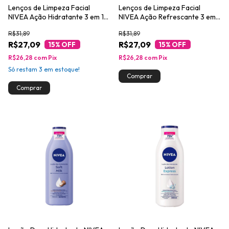
Lenços de Limpeza Facial
Lenços de Limpeza Facial
NIVEA Ação Hidratante 3 em 1
NIVEA Ação Refrescante 3 em 1
25un
25un
R$31,89
R$31,89
R$27,09
R$27,09
15
% OFF
15
% OFF
R$26,28
com
Pix
R$26,28
com
Pix
Só restam
3
em estoque!