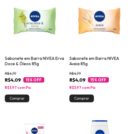
Sabonete em Barra NIVEA Erva
Sabonete em Barra NIVEA
Doce & Óleos 85g
Aveia 85g
R$4,79
R$4,79
R$4,09
R$4,09
15
% OFF
15
% OFF
R$3,97
com
Pix
R$3,97
com
Pix