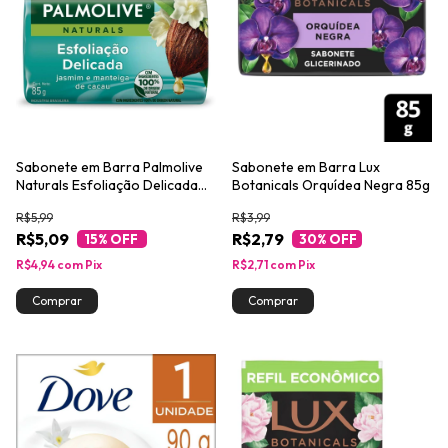
Sabonete em Barra Palmolive
Sabonete em Barra Lux
Naturals Esfoliação Delicada
Botanicals Orquídea Negra 85g
85g
R$5,99
R$3,99
R$5,09
R$2,79
15
% OFF
30
% OFF
R$4,94
com
Pix
R$2,71
com
Pix