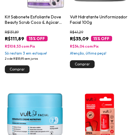
Kit Sabonete Esfoliante Dove
Vult Hidratante Uniformizador
Beauty Scrub Coco & Açúcar
Facial 100g
Mascavo + Amora & Frutas
R$131,89
R$41,29
Cítricas 280g
R$111,89
R$35,09
15
% OFF
15
% OFF
R$108,53
com
Pix
R$34,04
com
Pix
Só restam
3
em estoque!
Atenção, última peça!
2
x
de
R$55,95
sem juros