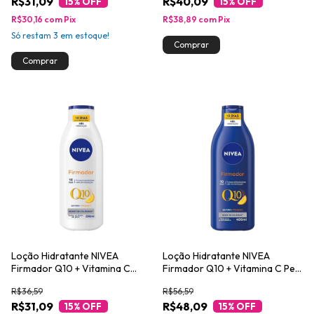
R$31,09
R$40,09
15
% OFF
15
% OFF
R$30,16
com
Pix
R$38,89
com
Pix
Só restam
3
em estoque!
Loção Hidratante NIVEA
Loção Hidratante NIVEA
Firmador Q10 + Vitamina C
Firmador Q10 + Vitamina C Pele
Todos os Tipos de Pele 200ml
Seca 400ml
R$36,59
R$56,59
R$31,09
R$48,09
15
% OFF
15
% OFF