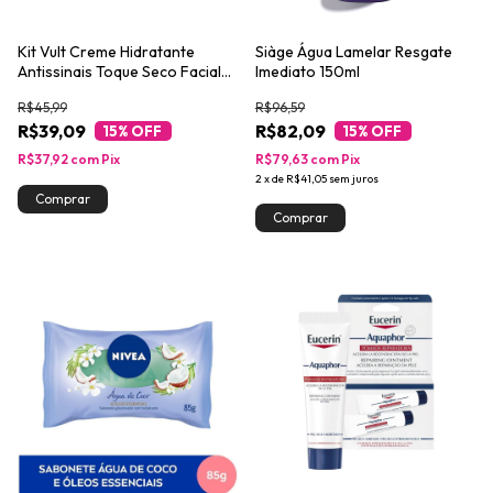
Kit Vult Creme Hidratante
Siàge Água Lamelar Resgate
Antissinais Toque Seco Facial
Imediato 150ml
100g + Protetor Labial FPS 15
R$45,99
R$96,59
Melancia 3,5g
R$39,09
R$82,09
15
% OFF
15
% OFF
R$37,92
com
Pix
R$79,63
com
Pix
2
x
de
R$41,05
sem juros