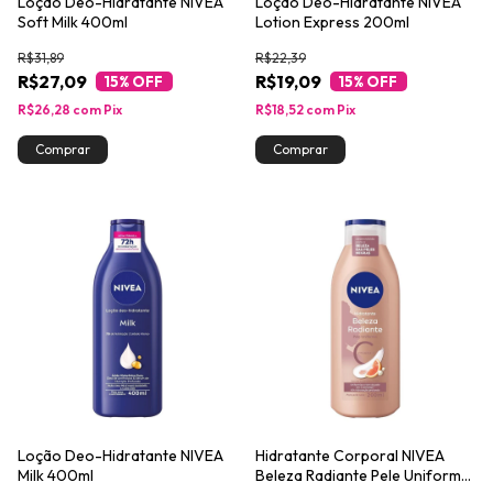
Loção Deo-Hidratante NIVEA
Loção Deo-Hidratante NIVEA
Soft Milk 400ml
Lotion Express 200ml
R$31,89
R$22,39
R$27,09
R$19,09
15
% OFF
15
% OFF
R$26,28
com
Pix
R$18,52
com
Pix
Loção Deo-Hidratante NIVEA
Hidratante Corporal NIVEA
Milk 400ml
Beleza Radiante Pele Uniforme