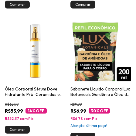
Óleo Corporal Sérum Dove
Sabonete Líquido Corporal Lux
Hidratante Pró-Ceramidas e
Botanicals Gardênia e Óleo de
Óleo de Marula 150ml
Amêndoas 200ml
R$62,99
R$9,99
R$53,99
R$6,99
14
% OFF
30
% OFF
R$52,37
com
Pix
R$6,78
com
Pix
Atenção, última peça!