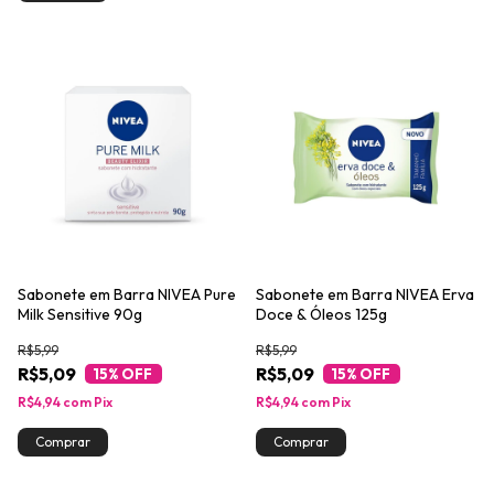
Sabonete em Barra NIVEA Pure
Sabonete em Barra NIVEA Erva
Milk Sensitive 90g
Doce & Óleos 125g
R$5,99
R$5,99
R$5,09
R$5,09
15
% OFF
15
% OFF
R$4,94
com
Pix
R$4,94
com
Pix