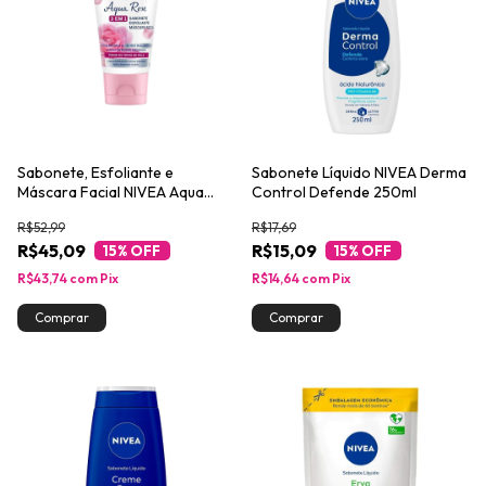
Sabonete, Esfoliante e
Sabonete Líquido NIVEA Derma
Máscara Facial NIVEA Aqua
Control Defende 250ml
Rose 3 em 1 150ml
R$52,99
R$17,69
R$45,09
R$15,09
15
% OFF
15
% OFF
R$43,74
com
Pix
R$14,64
com
Pix