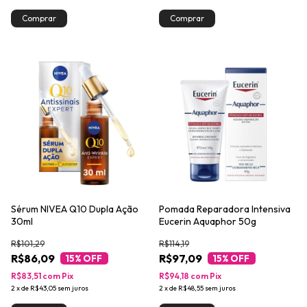
Sérum NIVEA Q10 Dupla Ação
Pomada Reparadora Intensiva
30ml
Eucerin Aquaphor 50g
R$101,29
R$114,19
R$86,09
R$97,09
15
% OFF
15
% OFF
R$83,51
com
Pix
R$94,18
com
Pix
2
x
de
R$43,05
sem juros
2
x
de
R$48,55
sem juros