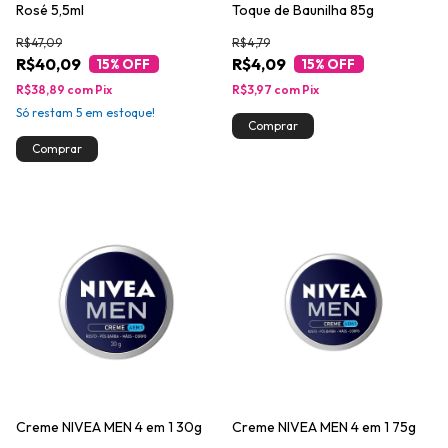
Rosé 5,5ml
Toque de Baunilha 85g
R$47,09
R$4,79
R$40,09
R$4,09
15
% OFF
15
% OFF
R$38,89
com
Pix
R$3,97
com
Pix
Só restam
5
em estoque!
Creme NIVEA MEN 4 em 1 30g
Creme NIVEA MEN 4 em 1 75g