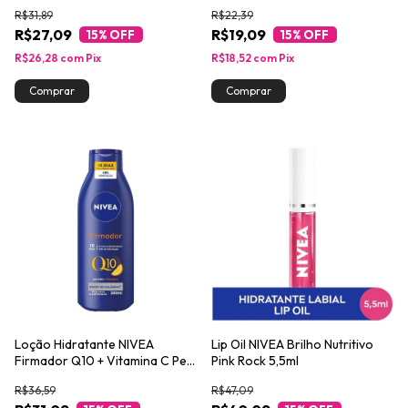
200ml
R$31,89
R$22,39
R$27,09
R$19,09
15
% OFF
15
% OFF
R$26,28
com
Pix
R$18,52
com
Pix
Loção Hidratante NIVEA
Lip Oil NIVEA Brilho Nutritivo
Firmador Q10 + Vitamina C Pele
Pink Rock 5,5ml
Seca 200ml
R$36,59
R$47,09