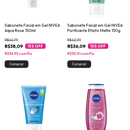
Sabonete Facial em Gel NIVEA
Sabonete Facial em Gel NIVEA
Aqua Rose 150ml
Purificante Efeito Matte 150g
R$44,79
R$42,39
R$38,09
R$36,09
15
% OFF
15
% OFF
R$36,95
com
Pix
R$35,01
com
Pix