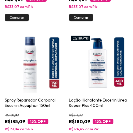
R$33,07
com
Pix
R$33,07
com
Pix
GRÁTIS
Spray Reparador Corporal
Loção Hidratante Eucerin Urea
Eucerin Aquaphor 150ml
Repair Plus 400ml
R$158,89
R$211,89
R$135,09
R$180,09
15
% OFF
15
% OFF
R$131,04
com
Pix
R$174,69
com
Pix