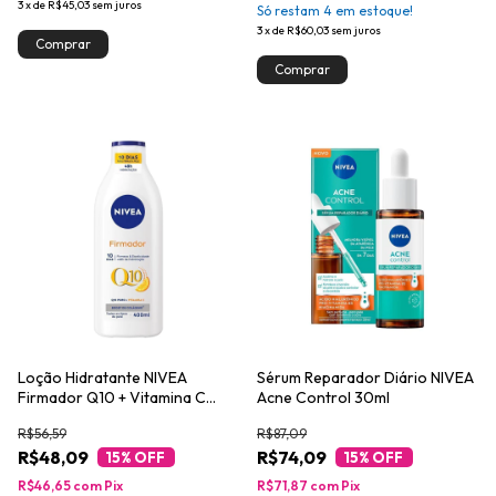
3
x
de
R$45,03
sem juros
Só restam
4
em estoque!
3
x
de
R$60,03
sem juros
Loção Hidratante NIVEA
Sérum Reparador Diário NIVEA
Firmador Q10 + Vitamina C
Acne Control 30ml
Todos os Tipos de Pele 400ml
R$56,59
R$87,09
R$48,09
R$74,09
15
% OFF
15
% OFF
R$46,65
com
Pix
R$71,87
com
Pix