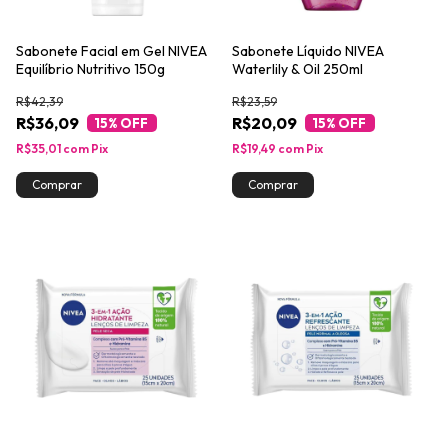
Sabonete Facial em Gel NIVEA
Sabonete Líquido NIVEA
Equilíbrio Nutritivo 150g
Waterlily & Oil 250ml
R$42,39
R$23,59
R$36,09
R$20,09
15
% OFF
15
% OFF
R$35,01
com
Pix
R$19,49
com
Pix