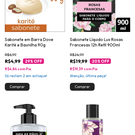
Sabonete em Barra Dove
Sabonete Líquido Lux Rosas
Karité e Baunilha 90g
Francesas 12h Refil 900ml
R$6,99
R$24,99
R$4,99
R$19,99
29
% OFF
20
% OFF
R$4,84
com
Pix
R$19,39
com
Pix
Só restam
2
em estoque!
Atenção, última peça!