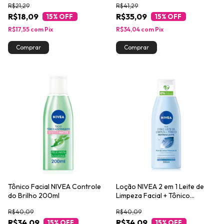
R$21,29
R$41,29
R$18,09
R$35,09
15
% OFF
15
% OFF
R$17,55
com
Pix
R$34,04
com
Pix
Tônico Facial NIVEA Controle
Loção NIVEA 2 em 1 Leite de
do Brilho 200ml
Limpeza Facial + Tônico
Refrescante 200ml
R$40,09
R$40,09
R$34,09
R$34,09
15
% OFF
15
% OFF