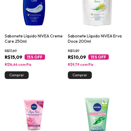
Sabonete Líquido NIVEA Creme
Sabonete Líquido NIVEA Erva
Care 250ml
Doce 200ml
R$17,69
R$11,89
R$15,09
R$10,09
15
% OFF
15
% OFF
R$14,64
com
Pix
R$9,79
com
Pix