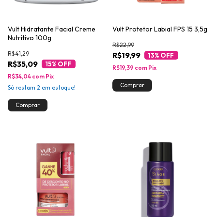
Vult Hidratante Facial Creme
Vult Protetor Labial FPS 15 3,5g
Nutritivo 100g
R$22,99
R$41,29
R$19,99
13
% OFF
R$35,09
15
% OFF
R$19,39
com
Pix
R$34,04
com
Pix
Comprar
Só restam
2
em estoque!