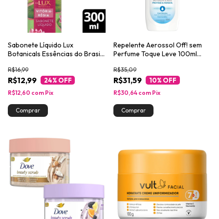
Sabonete Líquido Lux
Repelente Aerossol Off! sem
Botanicals Essências do Brasil
Perfume Toque Leve 100ml
Vitória Régia 300ml
Spray
R$16,99
R$35,09
R$12,99
R$31,59
24
% OFF
10
% OFF
R$12,60
com
Pix
R$30,64
com
Pix