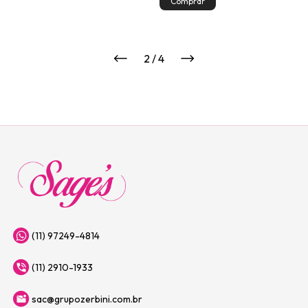
2
/
4
(11) 97249-4814
(11) 2910-1933
sac@grupozerbini.com.br