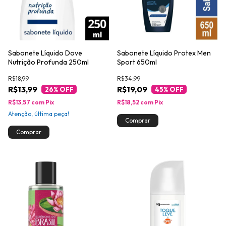
Sabonete Líquido Dove
Sabonete Líquido Protex Men
Nutrição Profunda 250ml
Sport 650ml
R$18,99
R$34,99
R$13,99
R$19,09
26
% OFF
45
% OFF
R$13,57
com
Pix
R$18,52
com
Pix
Atenção, última peça!