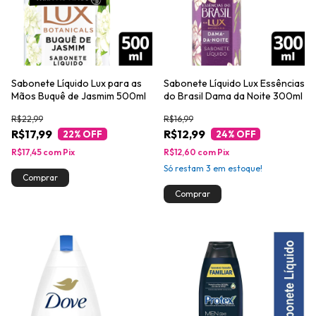
Sabonete Líquido Lux para as
Sabonete Líquido Lux Essências
Mãos Buquê de Jasmim 500ml
do Brasil Dama da Noite 300ml
R$22,99
R$16,99
R$17,99
R$12,99
22
% OFF
24
% OFF
R$17,45
com
Pix
R$12,60
com
Pix
Só restam
3
em estoque!