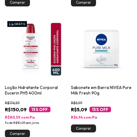
GRÁTIS
Loção Hidratante Corporal
Sabonete em Barra NIVEA Pure
Eucerin PH5 400ml
Milk Fresh 90g
R$176,59
R$5,99
R$150,09
R$5,09
15
% OFF
15
% OFF
R$145,59
com
Pix
R$4,94
com
Pix
3
x
de
R$50,03
sem juros