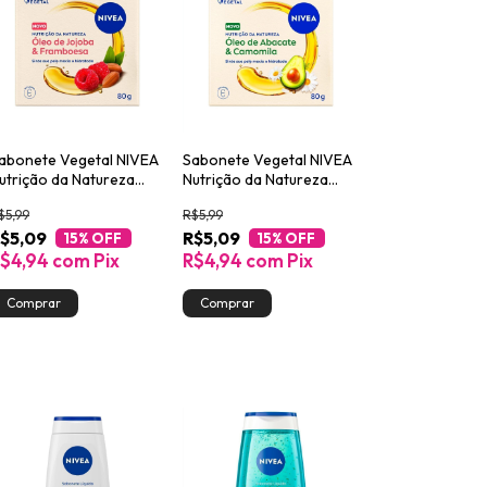
abonete Vegetal NIVEA
Sabonete Vegetal NIVEA
utrição da Natureza
Nutrição da Natureza
ojoba & Framboesa 80g
Abacate & Camomila 80g
$5,99
R$5,99
$5,09
R$5,09
15
% OFF
15
% OFF
$4,94
com
Pix
R$4,94
com
Pix