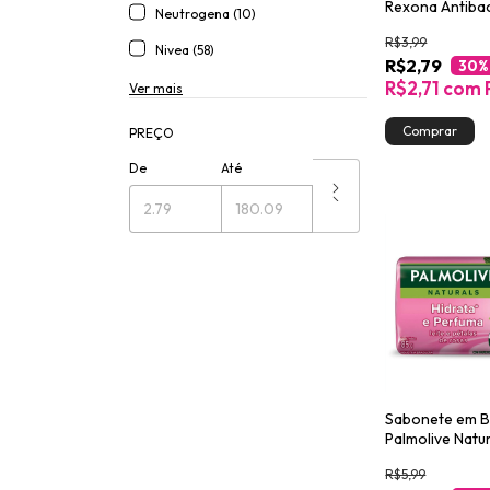
Rexona Antibac
Neutrogena (10)
Fresh 84g
R$3,99
Nivea (58)
R$2,79
30
%
R$2,71
com
Ver mais
PREÇO
De
Até
Sabonete em B
Palmolive Natu
Hidrata & Perf
R$5,99