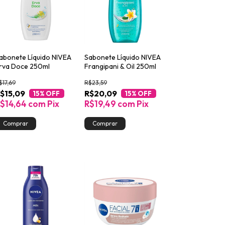
abonete Líquido NIVEA
Sabonete Líquido NIVEA
rva Doce 250ml
Frangipani & Oil 250ml
$17,69
R$23,59
$15,09
R$20,09
15
% OFF
15
% OFF
$14,64
com
Pix
R$19,49
com
Pix