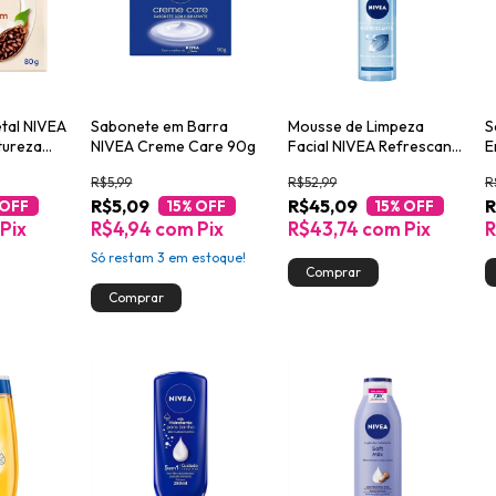
tal NIVEA
Sabonete em Barra
Mousse de Limpeza
S
tureza
NIVEA Creme Care 90g
Facial NIVEA Refrescante
E
m 80g
150ml
R$5,99
R$52,99
R
R$5,09
R$45,09
R
 OFF
15
% OFF
15
% OFF
Pix
R$4,94
com
Pix
R$43,74
com
Pix
R
Só restam
3
em estoque!