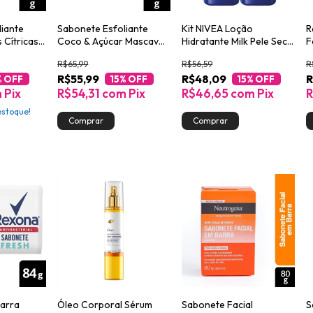
liante
Sabonete Esfoliante
Kit NIVEA Loção
R
 Cítricas
Coco & Açúcar Mascavo
Hidratante Milk Pele Seca
F
crub Pote
Dove Beauty Scrub Pote
a Extrasseca 400ml
R$65,99
R$56,59
R
280g
R$55,99
R$48,09
R
% OFF
15
% OFF
15
% OFF
m
Pix
R$54,31
com
Pix
R$46,65
com
Pix
R
stoque!
arra
Óleo Corporal Sérum
Sabonete Facial
S