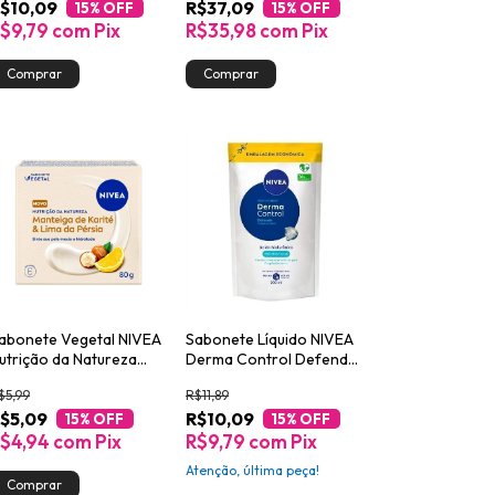
$10,09
R$37,09
15
% OFF
15
% OFF
$9,79
com
Pix
R$35,98
com
Pix
abonete Vegetal NIVEA
Sabonete Líquido NIVEA
utrição da Natureza
Derma Control Defende
arité & Lima da Pérsia
200ml
$5,99
R$11,89
0g
$5,09
R$10,09
15
% OFF
15
% OFF
$4,94
com
Pix
R$9,79
com
Pix
Atenção, última peça!