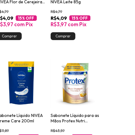
IVEA Flor de Cerejeira
NIVEA Leite 85g
 Óleos Essenciais 85g
$4,79
R$4,79
$4,09
R$4,09
15
% OFF
15
% OFF
$3,97
com
Pix
R$3,97
com
Pix
abonete Líquido NIVEA
Sabonete Líquido para as
reme Care 200ml
Mãos Protex Nutri
Protect Vitamina E
$11,89
R$43,59
900ml