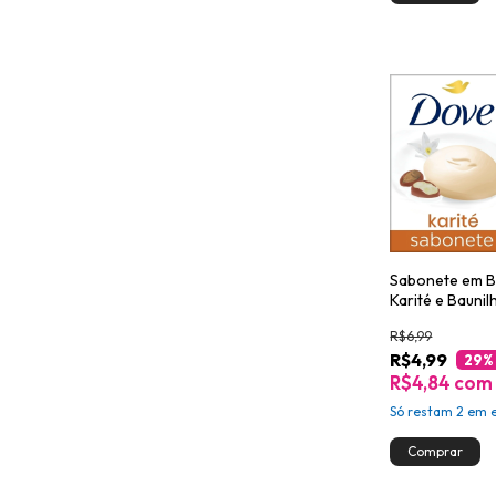
Sabonete em B
Karité e Bauni
R$6,99
R$4,99
29
%
R$4,84
com
Só restam
2
em e