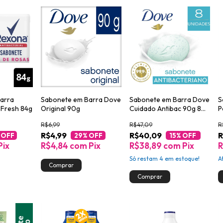
arra
Sabonete em Barra Dove
Sabonete em Barra Dove
S
 Fresh 84g
Original 90g
Cuidado Antibac 90g 8
P
unidades
R$6,99
R$47,09
R
R$4,99
R$40,09
R
 OFF
29
% OFF
15
% OFF
Pix
R$4,84
com
Pix
R$38,89
com
Pix
R
Só restam
4
em estoque!
A