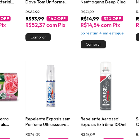
terial
Dove Tom Uniforme
Neutrogena Deep Clean
N
Vitamina E e Óleo de
80g
&
R$62,99
R$21,99
R
Rosa Mosqueta 150ml
R$53,99
R$14,99
R
 OFF
14
% OFF
32
% OFF
Pix
R$52,37
com
Pix
R$14,54
com
Pix
R
Só restam
4
em estoque!
arra
Repelente Exposis sem
Repelente Aerossol
S
rals
Perfume Ultrassuave
Exposis Extrême 100ml
C
uma 85g
100ml Spray
R$74,09
R$67,09
R