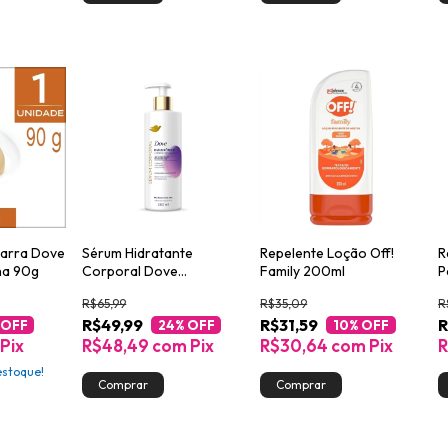
arra Dove
Sérum Hidratante
Repelente Loção Off!
R
lha 90g
Corporal Dove
Family 200ml
P
Hialurônico + Dermo
H
R$65,99
R$35,09
R
Renovador 380ml
E
R$49,99
R$31,59
R
 OFF
24
% OFF
10
% OFF
Pix
R$48,49
com
Pix
R$30,64
com
Pix
R
stoque!