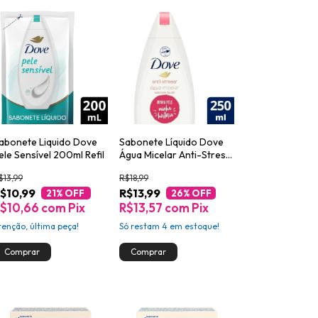
abonete Liquido Dove
Sabonete Líquido Dove
ele Sensível 200ml Refil
Água Micelar Anti-Stress
250ml
$13,99
R$18,99
$10,99
R$13,99
21
% OFF
26
% OFF
$10,66
com
Pix
R$13,57
com
Pix
tenção, última peça!
Só restam
4
em estoque!