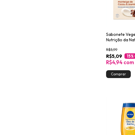
Sabonete Vege
Nutrição da Na
Cacau & Jasmi
R$5,99
R$5,09
15
%
R$4,94
com