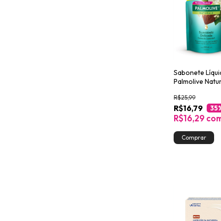
Sabonete Líqu
Palmolive Natu
Suavidade Del
R$25,99
900ml
R$16,79
35
R$16,29
co