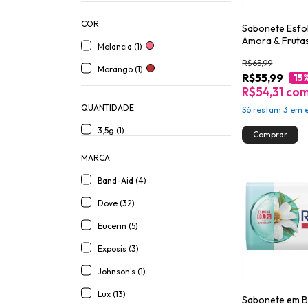
COR
Sabonete Esfo
Amora & Frutas
Melancia (1)
Dove Beauty S
R$65,99
280g
Morango (1)
R$55,99
15
R$54,31
co
QUANTIDADE
Só restam
3
em e
3,5g (1)
MARCA
Band-Aid (4)
Dove (32)
Eucerin (5)
Exposis (3)
Johnson's (1)
Lux (13)
Sabonete em B