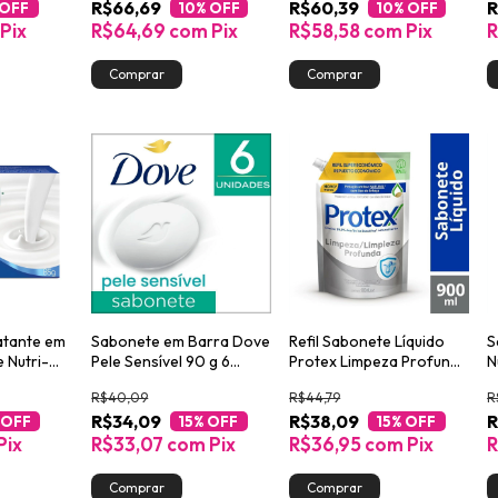
R$66,69
R$60,39
R
 OFF
10
% OFF
10
% OFF
Pix
R$64,69
com
Pix
R$58,58
com
Pix
R
atante em
Sabonete em Barra Dove
Refil Sabonete Líquido
S
 Nutri-
Pele Sensível 90 g 6
Protex Limpeza Profunda
N
o
unidades
900ml
K
R$40,09
R$44,79
R
g
8
R$34,09
R$38,09
R
 OFF
15
% OFF
15
% OFF
Pix
R$33,07
com
Pix
R$36,95
com
Pix
R