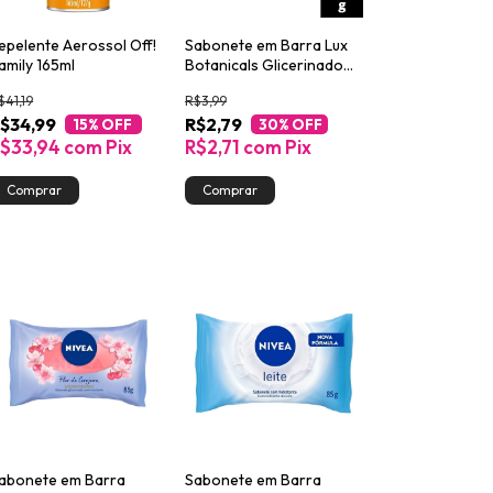
epelente Aerossol Off!
Sabonete em Barra Lux
amily 165ml
Botanicals Glicerinado
Gardênia e Óleo de
$41,19
R$3,99
Amêndoas 85g
$34,99
R$2,79
15
% OFF
30
% OFF
$33,94
com
Pix
R$2,71
com
Pix
abonete em Barra
Sabonete em Barra