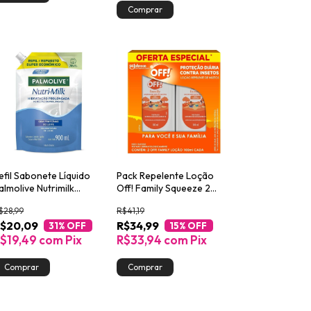
efil Sabonete Líquido
Pack Repelente Loção
almolive Nutrimilk
Off! Family Squeeze 2
idratação 900ml
Unidades 100ml Cada
$28,99
R$41,19
mbalagem Econômica
$20,09
R$34,99
31
% OFF
15
% OFF
$19,49
com
Pix
R$33,94
com
Pix