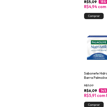
R$5,09
15
%
R$4,94
com
Sabonete Hidr
Barra Palmolive
Milk Hidrataçã
R$7,09
Prolongada 85
R$6,09
14
%
R$5,91
com