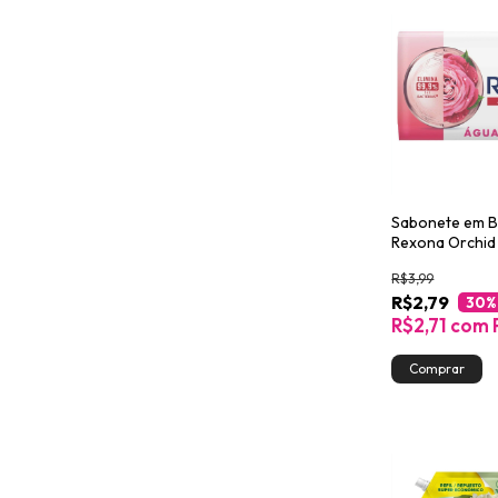
Sabonete em B
Rexona Orchid
R$3,99
R$2,79
30
%
R$2,71
com