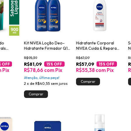
ido
Kit NIVEA Loção Deo-
Hidratante Corporal
S
rals
Hidratante Firmador Q10
NIVEA Cuida & Repara
N
icada
+ Vitamina C 400ml
400ml
J
R$95,39
R$67,09
R
R$81,09
R$57,09
R
% OFF
15
% OFF
15
% OFF
m
Pix
R$78,66
com
Pix
R$55,38
com
Pix
R
Atenção, última peça!
2
x
de
R$40,55
sem juros