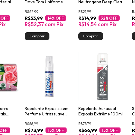
terial
Dove Tom Uniforme
Neutrogena Deep Clean
N
Vitamina E e Óleo de
80g
&
R$62,99
R$21,99
R
Rosa Mosqueta 150ml
R$53,99
R$14,99
R
 OFF
14
% OFF
32
% OFF
Pix
R$52,37
com
Pix
R$14,54
com
Pix
R
arra
Repelente Exposis sem
Repelente Aerossol
S
rals
Perfume Ultrassuave
Exposis Extrême 100ml
C
uma 85g
100ml Spray
R$86,99
R$78,79
R
R$73,99
R$66,99
R
 OFF
15
% OFF
15
% OFF