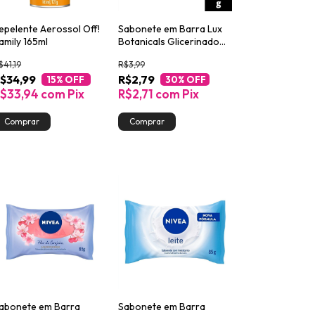
epelente Aerossol Off!
Sabonete em Barra Lux
amily 165ml
Botanicals Glicerinado
Gardênia e Óleo de
$41,19
R$3,99
Amêndoas 85g
$34,99
R$2,79
15
% OFF
30
% OFF
$33,94
com
Pix
R$2,71
com
Pix
abonete em Barra
Sabonete em Barra