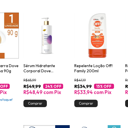
arra Dove
Sérum Hidratante
Repelente Loção Off!
R
lha 90g
Corporal Dove
Family 200ml
P
Hialurônico + Dermo
H
R$65,99
R$41,19
R
Renovador 380ml
E
R$49,99
R$34,99
R
 OFF
24
% OFF
15
% OFF
Pix
R$48,49
com
Pix
R$33,94
com
Pix
R
stoque!