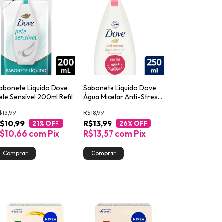
abonete Liquido Dove
Sabonete Líquido Dove
ele Sensível 200ml Refil
Água Micelar Anti-Stress
250ml
$13,99
R$18,99
$10,99
R$13,99
21
% OFF
26
% OFF
$10,66
com
Pix
R$13,57
com
Pix