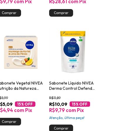
$9,79
com
Pix
R$28,61
com
Pix
abonete Vegetal NIVEA
Sabonete Líquido NIVEA
utrição da Natureza
Derma Control Defende
arité & Lima da Pérsia
200ml
$5,99
R$11,89
0g
$5,09
R$10,09
15
% OFF
15
% OFF
$4,94
com
Pix
R$9,79
com
Pix
Atenção, última peça!