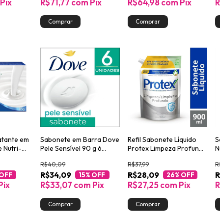
Pix
R$71,77
com
Pix
R$64,98
com
Pix
R
atante em
Sabonete em Barra Dove
Refil Sabonete Líquido
S
 Nutri-
Pele Sensível 90 g 6
Protex Limpeza Profunda
N
o
unidades
900ml
K
R$40,09
R$37,99
R
g
8
R$34,09
R$28,09
R
 OFF
15
% OFF
26
% OFF
Pix
R$33,07
com
Pix
R$27,25
com
Pix
R