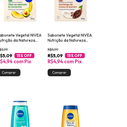
abonete Vegetal NIVEA
Sabonete Vegetal NIVEA
utrição da Natureza
Nutrição da Natureza
bacate & Camomila 80g
Cacau & Jasmim 80g
$5,99
R$5,99
$5,09
R$5,09
15
% OFF
15
% OFF
$4,94
com
Pix
R$4,94
com
Pix