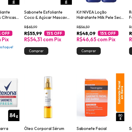
liante
Sabonete Esfoliante
Kit NIVEA Loção
R
 Cítricas
Coco & Açúcar Mascavo
Hidratante Milk Pele Seca
F
crub Pote
Dove Beauty Scrub Pote
a Extrasseca 400ml
R$65,99
R$56,59
R
280g
R$55,99
R$48,09
R
% OFF
15
% OFF
15
% OFF
m
Pix
R$54,31
com
Pix
R$46,65
com
Pix
R
stoque!
arra
Óleo Corporal Sérum
Sabonete Facial
S