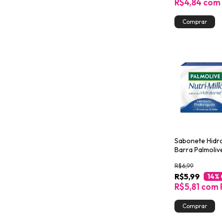
R$4,84
com
Sabonete Hidr
Barra Palmolive
Milk Hidrataçã
R$6,99
Prolongada 85
R$5,99
14
%
R$5,81
com