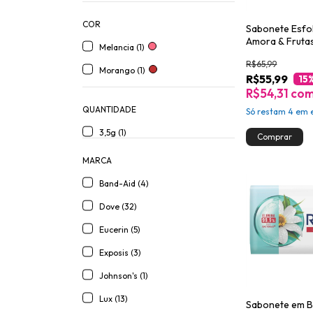
COR
Sabonete Esfo
Amora & Frutas
Melancia (1)
Dove Beauty S
R$65,99
280g
Morango (1)
R$55,99
15
R$54,31
co
QUANTIDADE
Só restam
4
em e
3,5g (1)
MARCA
Band-Aid (4)
Dove (32)
Eucerin (5)
Exposis (3)
Johnson's (1)
Lux (13)
Sabonete em B