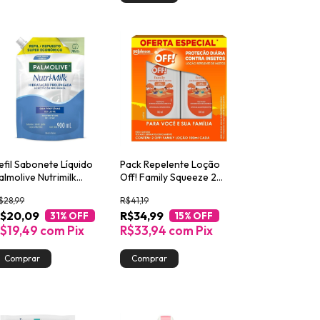
efil Sabonete Líquido
Pack Repelente Loção
almolive Nutrimilk
Off! Family Squeeze 2
idratação 900ml
Unidades 100ml Cada
$28,99
R$41,19
mbalagem Econômica
$20,09
R$34,99
31
% OFF
15
% OFF
$19,49
com
Pix
R$33,94
com
Pix