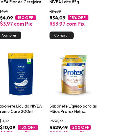
IVEA Flor de Cerejeira
NIVEA Leite 85g
 Óleos Essenciais 85g
$4,79
R$4,79
$4,09
R$4,09
15
% OFF
15
% OFF
$3,97
com
Pix
R$3,97
com
Pix
abonete Líquido NIVEA
Sabonete Líquido para as
reme Care 200ml
Mãos Protex Nutri
Protect Vitamina E
$11,89
R$36,99
900ml
$10,09
R$29,49
15
% OFF
20
% OFF