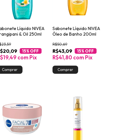
abonete Líquido NIVEA
Sabonete Líquido NIVEA
rangipani & Oil 250ml
Óleo de Banho 200ml
$23,59
R$50,69
$20,09
R$43,09
15
% OFF
15
% OFF
$19,49
com
Pix
R$41,80
com
Pix