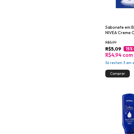
Sabonete em B
NIVEA Creme 
R$5,99
R$5,09
15
%
R$4,94
com
Só restam
3
em e