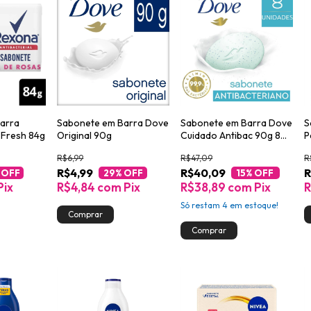
arra
Sabonete em Barra Dove
Sabonete em Barra Dove
S
 Fresh 84g
Original 90g
Cuidado Antibac 90g 8
P
unidades
R$6,99
R$47,09
R
R$4,99
R$40,09
R
 OFF
29
% OFF
15
% OFF
Pix
R$4,84
com
Pix
R$38,89
com
Pix
R
Só restam
4
em estoque!