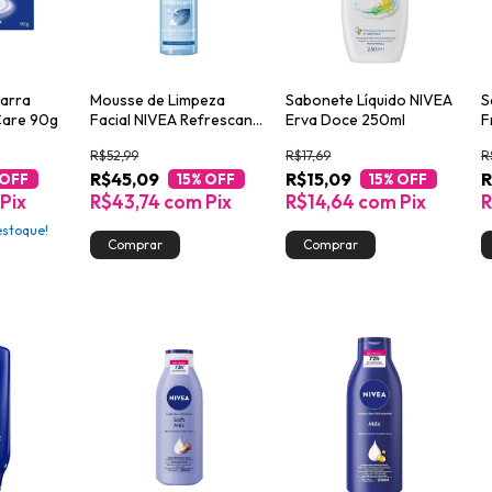
arra
Mousse de Limpeza
Sabonete Líquido NIVEA
S
Care 90g
Facial NIVEA Refrescante
Erva Doce 250ml
F
150ml
R$52,99
R$17,69
R
R$45,09
R$15,09
R
 OFF
15
% OFF
15
% OFF
Pix
R$43,74
com
Pix
R$14,64
com
Pix
R
stoque!