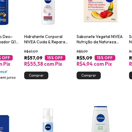
ão Deo-
Hidratante Corporal
Sabonete Vegetal NIVEA
S
rmador Q10
NIVEA Cuida & Repara
Nutrição da Natureza
N
400ml
400ml
Jojoba & Framboesa 80g
A
R$67,09
R$5,99
R
R$57,09
R$5,09
R
% OFF
15
% OFF
15
% OFF
m
Pix
R$55,38
com
Pix
R$4,94
com
Pix
R
peça!
sem juros