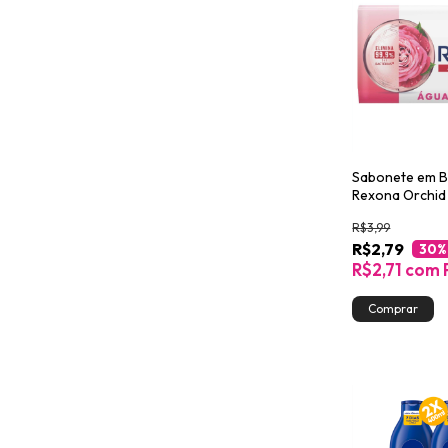
Sabonete em B
Rexona Orchid
R$3,99
R$2,79
30
%
R$2,71
com