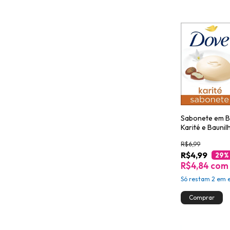
Sabonete em B
Karité e Bauni
R$6,99
R$4,99
29
%
R$4,84
com
Só restam
2
em e