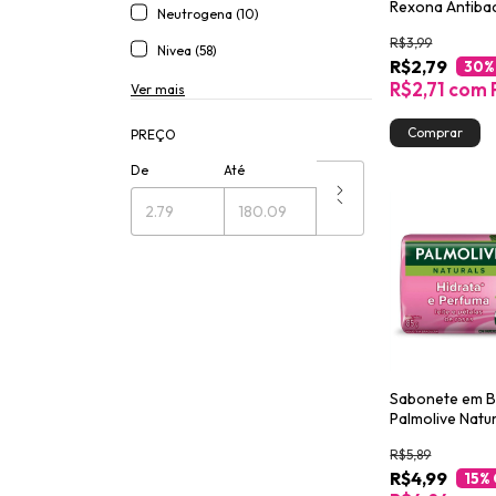
Rexona Antibac
Neutrogena (10)
Fresh 84g
R$3,99
Nivea (58)
R$2,79
30
%
R$2,71
com
Ver mais
PREÇO
De
Até
Sabonete em B
Palmolive Natu
Hidrata & Perf
R$5,89
R$4,99
15
%