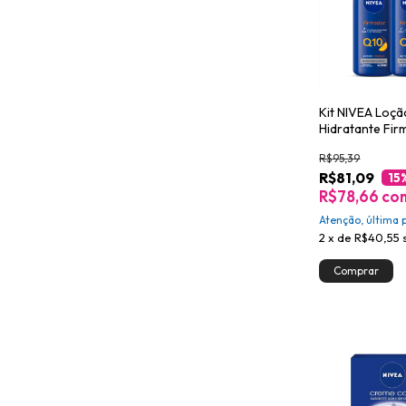
Kit NIVEA Loç
Hidratante Fi
+ Vitamina C 
R$95,39
R$81,09
15
R$78,66
co
Atenção, última 
2
x
de
R$40,55