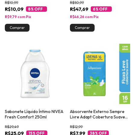
R$10,99
R$50,99
R$10,09
R$47,69
8
% OFF
6
% OFF
R$9,79
com
Pix
R$46,26
com
Pix
Sabonete Líquido Íntimo NIVEA
Absorvente Externo Sempre
Fresh Comfort 250ml
Livre Adapt Cobertura Suave
com Abas 16un
R$29,49
R$12,99
R$25,09
R$7,99
15
% OFF
38
% OFF