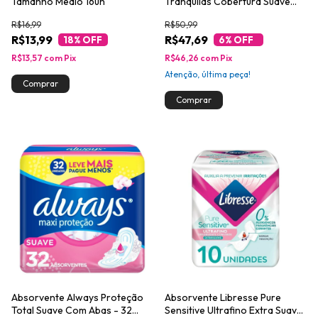
Tamanho Médio 16un
Tranquilas Cobertura Suave
com Abas Leve 48 Pague 40
R$16,99
R$50,99
R$13,99
R$47,69
18
% OFF
6
% OFF
R$13,57
com
Pix
R$46,26
com
Pix
Atenção, última peça!
Absorvente Always Proteção
Absorvente Libresse Pure
Total Suave Com Abas - 32
Sensitive Ultrafino Extra Suave