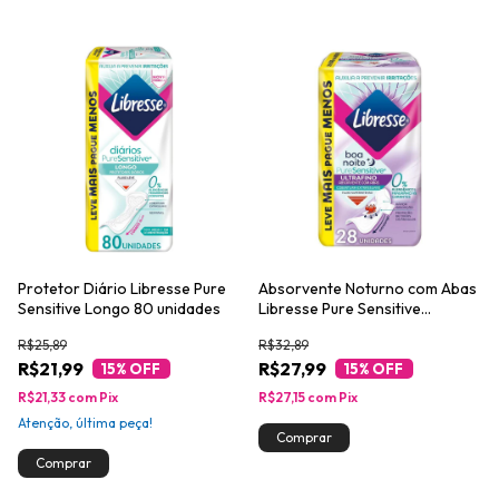
Protetor Diário Libresse Pure
Absorvente Noturno com Abas
Sensitive Longo 80 unidades
Libresse Pure Sensitive
Ultrafino 28 unidades
R$25,89
R$32,89
R$21,99
R$27,99
15
% OFF
15
% OFF
R$21,33
com
Pix
R$27,15
com
Pix
Atenção, última peça!