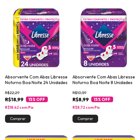
Absorvente Com Abas Libresse
Absorvente Com Abas Libresse
Noturno Boa Noite 24 Unidades
Noturno Boa Noite 8 Unidades
R$22,29
R$10,59
R$18,99
R$8,99
15
% OFF
15
% OFF
R$18,42
com
Pix
R$8,72
com
Pix