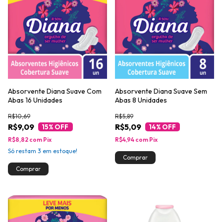
Absorvente Diana Suave Com
Absorvente Diana Suave Sem
Abas 16 Unidades
Abas 8 Unidades
R$10,69
R$5,89
R$9,09
R$5,09
15
% OFF
14
% OFF
R$8,82
com
Pix
R$4,94
com
Pix
Só restam
3
em estoque!