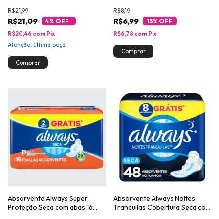
unidades
com Abas 10 unidades
R$21,99
R$8,19
R$21,09
R$6,99
4
% OFF
15
% OFF
R$20,46
com
Pix
R$6,78
com
Pix
Atenção, última peça!
Absorvente Always Super
Absorvente Always Noites
Proteção Seca com abas 16
Tranquilas Cobertura Seca com
Unidades
Abas Leve 48 Pague 40