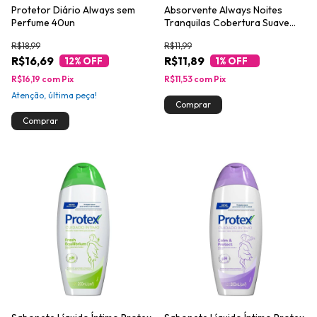
Protetor Diário Always sem
Absorvente Always Noites
Perfume 40un
Tranquilas Cobertura Suave
com Abas 8un
R$18,99
R$11,99
R$16,69
R$11,89
12
% OFF
1
% OFF
R$16,19
com
Pix
R$11,53
com
Pix
Atenção, última peça!