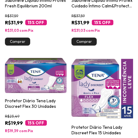
Sabonete Líquido Íntimo Protex
Sabonete Líquido Íntimo Protex
Fresh Equilibrium 200ml
Cuidado Íntimo Calm&Protect
200ml
R$37,59
R$37,59
R$31,99
R$31,99
15
% OFF
15
% OFF
R$31,03
com
Pix
R$31,03
com
Pix
Protetor Diário Tena Lady
Discreet Flex 30 Unidades
R$23,49
R$19,99
15
% OFF
Protetor Diário Tena Lady
R$19,39
com
Pix
Discreet Flex 15 Unidades