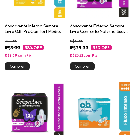
Absorvente Interno Sempre
Absorvente Externo Sempre
Livre O.B. ProComfort Médio
Livre Conforto Noturno Suave,
8un
32un Leve Mais Pague Menos
R$15,99
R$38,99
R$9,99
R$25,99
38
% OFF
33
% OFF
R$9,69
com
Pix
R$25,21
com
Pix