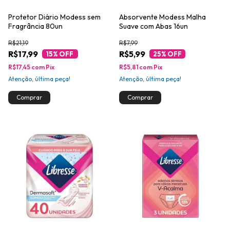
Protetor Diário Modess sem
Absorvente Modess Malha
Fragrância 80un
Suave com Abas 16un
R$21,19
R$7,99
R$17,99
R$5,99
15
% OFF
25
% OFF
R$17,45
com
Pix
R$5,81
com
Pix
Atenção, última peça!
Atenção, última peça!