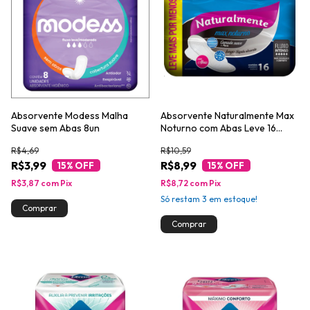
Absorvente Modess Malha
Absorvente Naturalmente Max
Suave sem Abas 8un
Noturno com Abas Leve 16
Pague 13
R$4,69
R$10,59
R$3,99
R$8,99
15
% OFF
15
% OFF
R$3,87
com
Pix
R$8,72
com
Pix
Só restam
3
em estoque!