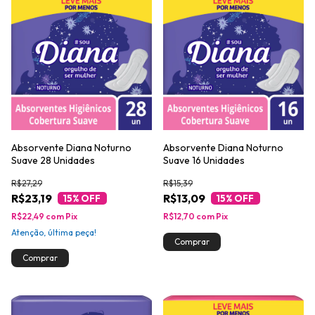
Absorvente Diana Noturno
Absorvente Diana Noturno
Suave 28 Unidades
Suave 16 Unidades
R$27,29
R$15,39
R$23,19
R$13,09
15
% OFF
15
% OFF
R$22,49
com
Pix
R$12,70
com
Pix
Atenção, última peça!