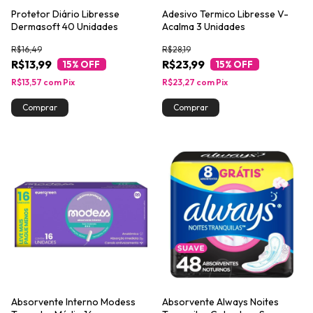
Protetor Diário Libresse
Adesivo Termico Libresse V-
Dermasoft 40 Unidades
Acalma 3 Unidades
R$16,49
R$28,19
R$13,99
R$23,99
15
% OFF
15
% OFF
R$13,57
com
Pix
R$23,27
com
Pix
Absorvente Interno Modess
Absorvente Always Noites