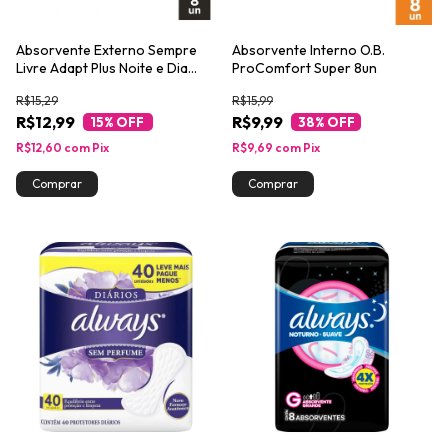
Absorvente Externo Sempre
Absorvente Interno O.B.
Livre Adapt Plus Noite e Dia
ProComfort Super 8un
Cobertura Suave com Abas 8un
R$15,29
R$15,99
R$12,99
R$9,99
15
% OFF
38
% OFF
R$12,60
com
Pix
R$9,69
com
Pix