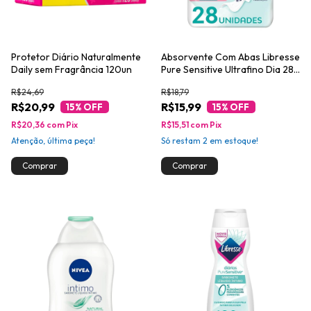
Protetor Diário Naturalmente
Absorvente Com Abas Libresse
Daily sem Fragrância 120un
Pure Sensitive Ultrafino Dia 28
Unidades
R$24,69
R$18,79
R$20,99
R$15,99
15
% OFF
15
% OFF
R$20,36
com
Pix
R$15,51
com
Pix
Atenção, última peça!
Só restam
2
em estoque!