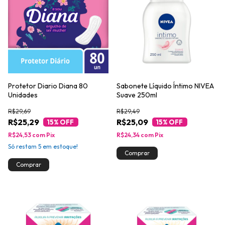
Protetor Diario Diana 80
Sabonete Líquido Íntimo NIVEA
Unidades
Suave 250ml
R$29,69
R$29,49
R$25,29
R$25,09
15
% OFF
15
% OFF
R$24,53
com
Pix
R$24,34
com
Pix
Só restam
5
em estoque!