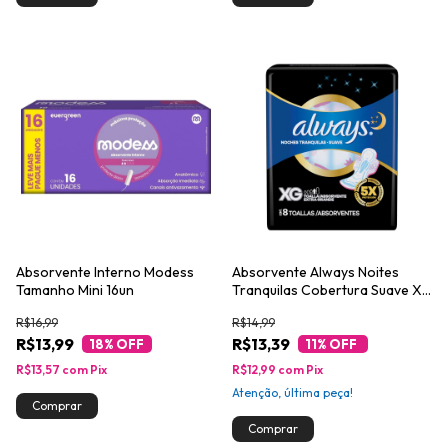
Absorvente Interno Modess
Absorvente Always Noites
Tamanho Mini 16un
Tranquilas Cobertura Suave XG
com Abas 8un
R$16,99
R$14,99
R$13,99
R$13,39
18
% OFF
11
% OFF
R$13,57
com
Pix
R$12,99
com
Pix
Atenção, última peça!