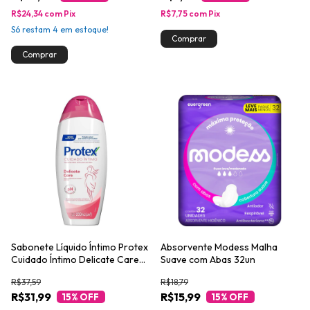
R$24,34
com
Pix
R$7,75
com
Pix
Só restam
4
em estoque!
Sabonete Líquido Íntimo Protex
Absorvente Modess Malha
Cuidado Íntimo Delicate Care
Suave com Abas 32un
200ml
R$37,59
R$18,79
R$31,99
R$15,99
15
% OFF
15
% OFF