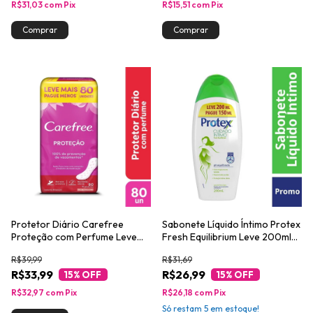
R$31,03
com
Pix
R$15,51
com
Pix
Protetor Diário Carefree
Sabonete Líquido Íntimo Protex
Proteção com Perfume Leve
Fresh Equilibrium Leve 200ml
80 Pague 60
Pague 150ml
R$39,99
R$31,69
R$33,99
R$26,99
15
% OFF
15
% OFF
R$32,97
com
Pix
R$26,18
com
Pix
Só restam
5
em estoque!