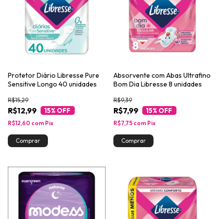
Protetor Diário Libresse Pure
Absorvente com Abas Ultrafino
Sensitive Longo 40 unidades
Bom Dia Libresse 8 unidades
R$15,29
R$9,39
R$12,99
R$7,99
15
% OFF
15
% OFF
R$12,60
com
Pix
R$7,75
com
Pix