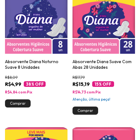
Absorvente Diana Noturno
Absorvente Diana Suave Com
Suave 8 Unidades
Abas 28 Unidades
R$8,09
R$17,79
R$4,99
R$15,19
38
% OFF
15
% OFF
R$4,84
com
Pix
R$14,73
com
Pix
Atenção, última peça!