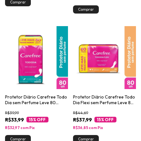
Protetor Diário Carefree Todo
Protetor Diário Carefree Todo
Dia sem Perfume Leve 80
Dia Flexi sem Perfume Leve 80
Pague 60
Pague 60
R$39,99
R$44,69
R$33,99
R$37,99
15
% OFF
15
% OFF
R$32,97
com
Pix
R$36,85
com
Pix