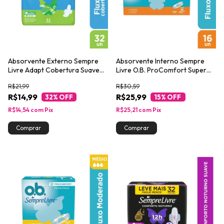
Absorvente Externo Sempre
Absorvente Interno Sempre
Livre Adapt Cobertura Suave
Livre O.B. ProComfort Super
32un
16un
R$21,99
R$30,59
R$14,99
R$25,99
32
% OFF
15
% OFF
R$14,54
com
Pix
R$25,21
com
Pix