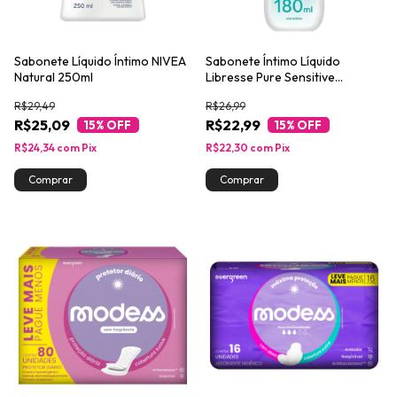
Sabonete Líquido Íntimo NIVEA
Sabonete Íntimo Líquido
Natural 250ml
Libresse Pure Sensitive
Feminino 200ml
R$29,49
R$26,99
R$25,09
R$22,99
15
% OFF
15
% OFF
R$24,34
com
Pix
R$22,30
com
Pix