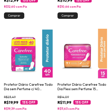
R$12,99
R$10,99
15
% OFF
15
% OFF
R$12,60
com
Pix
R$10,66
com
Pix
Protetor Diário Carefree Todo
Protetor Diário Carefree Todo
Dia sem Perfume c/ 40
Dia Flexi sem Perfume 15
unidades
Unidades
R$23,49
R$14,09
R$19,99
R$11,99
15
% OFF
15
% OFF
R$19,39
com
Pix
R$11,63
com
Pix