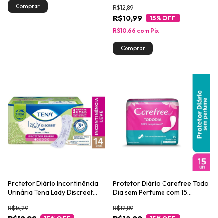
R$12,89
R$10,99
15
% OFF
R$10,66
com
Pix
Protetor Diário Incontinência
Protetor Diário Carefree Todo
Urinária Tena Lady Discreet
Dia sem Perfume com 15
Liner 14un
unidades
R$15,29
R$12,89