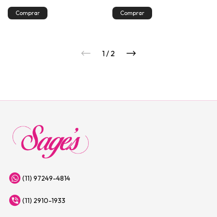
1
/
2
(11) 97249-4814
(11) 2910-1933