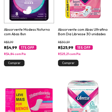
Absorvente Modess Noturno
Absorvente com Abas Ultrafino
com Abas 8un
Bom Dia Libresse 30 unidades
R$5,99
R$30,59
R$4,99
R$25,99
17
% OFF
15
% OFF
R$4,84
com
Pix
R$25,21
com
Pix