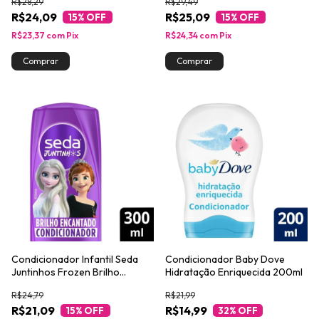
R$28,29
R$29,49
R$24,09
R$25,09
15
% OFF
15
% OFF
R$23,37
com
Pix
R$24,34
com
Pix
Condicionador Infantil Seda
Condicionador Baby Dove
Juntinhos Frozen Brilho
Hidratação Enriquecida 200ml
Encantado 300ml
R$24,79
R$21,99
R$21,09
R$14,99
15
% OFF
32
% OFF