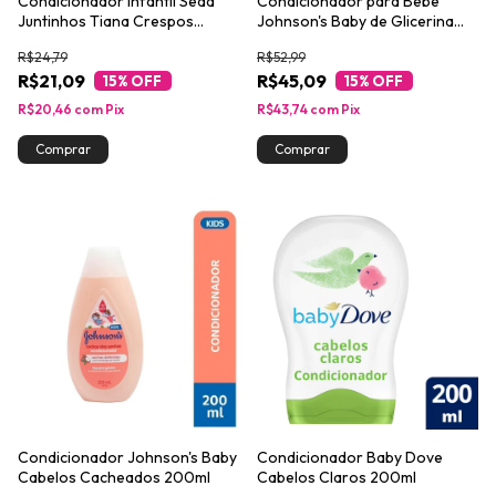
Condicionador Infantil Seda
Condicionador para Bebê
Juntinhos Tiana Crespos
Johnson's Baby de Glicerina
Encantados 300ml
400ml
R$24,79
R$52,99
R$21,09
R$45,09
15
% OFF
15
% OFF
R$20,46
com
Pix
R$43,74
com
Pix
Condicionador Johnson's Baby
Condicionador Baby Dove
Cabelos Cacheados 200ml
Cabelos Claros 200ml