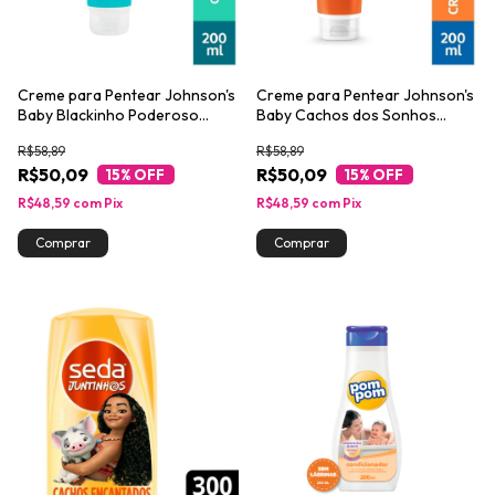
Creme para Pentear Johnson's
Creme para Pentear Johnson's
Baby Blackinho Poderoso
Baby Cachos dos Sonhos
200ml
200ml
R$58,89
R$58,89
R$50,09
R$50,09
15
% OFF
15
% OFF
R$48,59
com
Pix
R$48,59
com
Pix