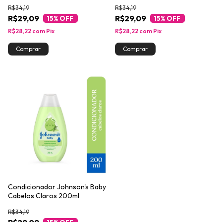
R$34,19
R$34,19
R$29,09
R$29,09
15
% OFF
15
% OFF
R$28,22
com
Pix
R$28,22
com
Pix
Condicionador Johnson's Baby
Cabelos Claros 200ml
R$34,19