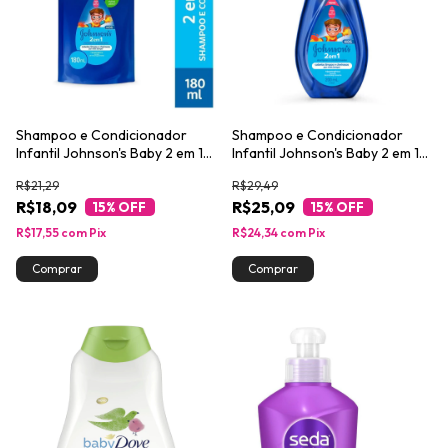
Shampoo e Condicionador
Shampoo e Condicionador
Infantil Johnson's Baby 2 em 1
Infantil Johnson's Baby 2 em 1
180ml
200ml
R$21,29
R$29,49
R$18,09
R$25,09
15
% OFF
15
% OFF
R$17,55
com
Pix
R$24,34
com
Pix