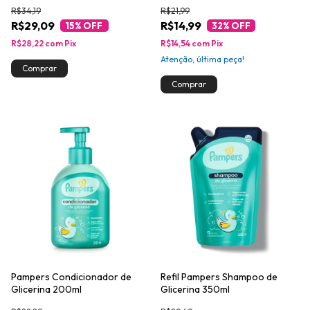
R$34,19
R$21,99
R$29,09
R$14,99
15
% OFF
32
% OFF
R$28,22
com
Pix
R$14,54
com
Pix
Atenção, última peça!
Pampers Condicionador de
Refil Pampers Shampoo de
Glicerina 200ml
Glicerina 350ml