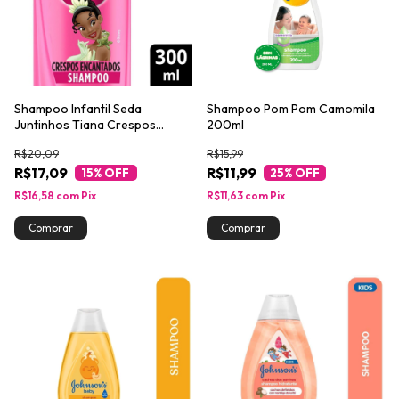
Shampoo Infantil Seda
Shampoo Pom Pom Camomila
Juntinhos Tiana Crespos
200ml
Encantados 300ml
R$20,09
R$15,99
R$17,09
R$11,99
15
% OFF
25
% OFF
R$16,58
com
Pix
R$11,63
com
Pix