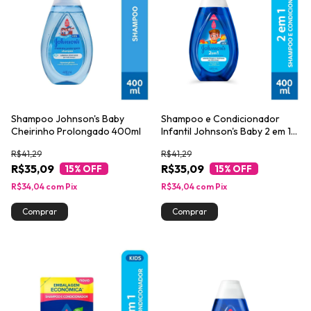
Shampoo Johnson's Baby
Shampoo e Condicionador
Cheirinho Prolongado 400ml
Infantil Johnson's Baby 2 em 1
400ml
R$41,29
R$41,29
R$35,09
R$35,09
15
% OFF
15
% OFF
R$34,04
com
Pix
R$34,04
com
Pix