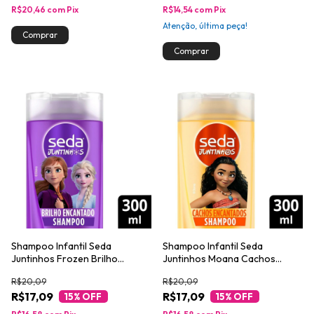
R$20,46
com
Pix
R$14,54
com
Pix
Atenção, última peça!
Shampoo Infantil Seda
Shampoo Infantil Seda
Juntinhos Frozen Brilho
Juntinhos Moana Cachos
Encantado 300ml
Encantados 300ml
R$20,09
R$20,09
R$17,09
R$17,09
15
% OFF
15
% OFF