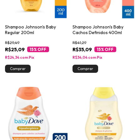
Shampoo Johnson's Baby
Shampoo Johnson's Baby
Regular 200ml
Cachos Definidos 400ml
R$29,49
R$41,29
R$25,09
R$35,09
15
% OFF
15
% OFF
R$24,34
com
Pix
R$34,04
com
Pix