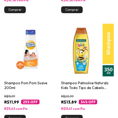
R$16,58
com
Pix
R$16,58
com
Pix
Shampoo Pom Pom Suave
Shampoo Palmolive Naturals
200ml
Kids Todo Tipo de Cabelo
350ml
R$15,99
R$20,99
R$11,99
R$13,89
25
% OFF
34
% OFF
R$11,63
com
Pix
R$13,47
com
Pix