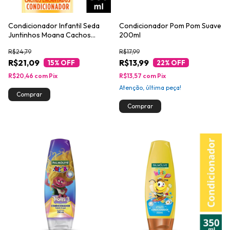
Condicionador Infantil Seda
Condicionador Pom Pom Suave
Juntinhos Moana Cachos
200ml
Encantados 300ml
R$24,79
R$17,99
R$21,09
R$13,99
15
% OFF
22
% OFF
R$20,46
com
Pix
R$13,57
com
Pix
Atenção, última peça!