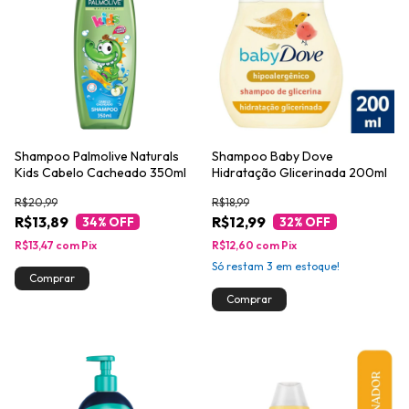
Shampoo Palmolive Naturals
Shampoo Baby Dove
Kids Cabelo Cacheado 350ml
Hidratação Glicerinada 200ml
R$20,99
R$18,99
R$13,89
R$12,99
34
% OFF
32
% OFF
R$13,47
com
Pix
R$12,60
com
Pix
Só restam
3
em estoque!