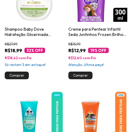
Shampoo Baby Dove
Creme para Pentear Infantil
Hidratação Glicerinada
Seda Juntinhos Frozen Brilho
Camomila 400ml
Encantado 300ml
R$27,99
R$15,99
R$18,99
R$12,99
32
% OFF
19
% OFF
R$18,42
com
Pix
R$12,60
com
Pix
Só restam
5
em estoque!
Atenção, última peça!