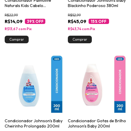
Condicionador Palmolive
Condicionador Johnson's Baby
Naturals Kids Cabelo
Blackinho Poderoso 380ml
Cacheado 350ml
R$22,99
R$52,99
R$14,09
R$45,09
39
% OFF
15
% OFF
R$13,67
com
Pix
R$43,74
com
Pix
Condicionador Johnson's Baby
Condicionador Gotas de Brilho
Cheirinho Prolongado 200ml
Johnson's Baby 200ml