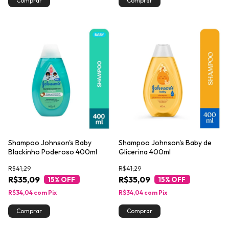
Shampoo Johnson's Baby
Shampoo Johnson's Baby de
Blackinho Poderoso 400ml
Glicerina 400ml
R$41,29
R$41,29
R$35,09
R$35,09
15
% OFF
15
% OFF
R$34,04
com
Pix
R$34,04
com
Pix