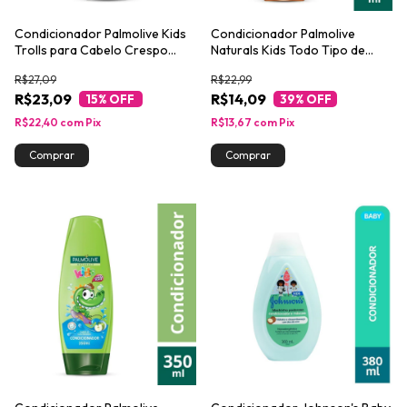
Condicionador Palmolive Kids
Condicionador Palmolive
Trolls para Cabelo Crespo
Naturals Kids Todo Tipo de
350ml
Cabelo 350ml
R$27,09
R$22,99
R$23,09
R$14,09
15
% OFF
39
% OFF
R$22,40
com
Pix
R$13,67
com
Pix