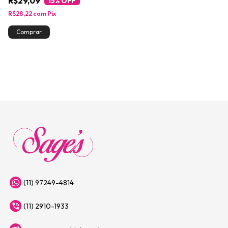
R$29,09
15
% OFF
R$28,22
com
Pix
(11) 97249-4814
(11) 2910-1933