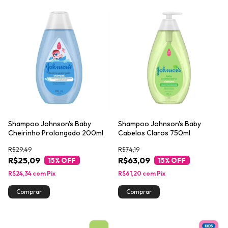
Shampoo Johnson's Baby
Shampoo Johnson's Baby
Cheirinho Prolongado 200ml
Cabelos Claros 750ml
R$29,49
R$74,19
R$25,09
R$63,09
15
% OFF
15
% OFF
R$24,34
com
Pix
R$61,20
com
Pix