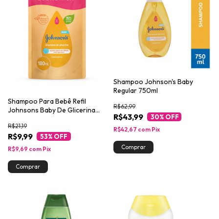
Shampoo Johnson's Baby
Regular 750ml
Shampoo Para Bebê Refil
R$62,99
Johnsons Baby De Glicerina
R$43,99
30
% OFF
180mL
R$21,19
R$42,67
com
Pix
R$9,99
53
% OFF
R$9,69
com
Pix