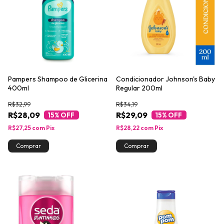
Pampers Shampoo de Glicerina
Condicionador Johnson's Baby
400ml
Regular 200ml
R$32,99
R$34,19
R$28,09
R$29,09
15
% OFF
15
% OFF
R$27,25
com
Pix
R$28,22
com
Pix