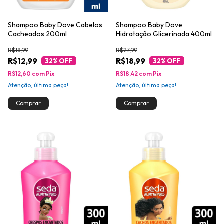
Shampoo Baby Dove Cabelos
Shampoo Baby Dove
Cacheados 200ml
Hidratação Glicerinada 400ml
R$18,99
R$27,99
R$12,99
R$18,99
32
% OFF
32
% OFF
R$12,60
com
Pix
R$18,42
com
Pix
Atenção, última peça!
Atenção, última peça!