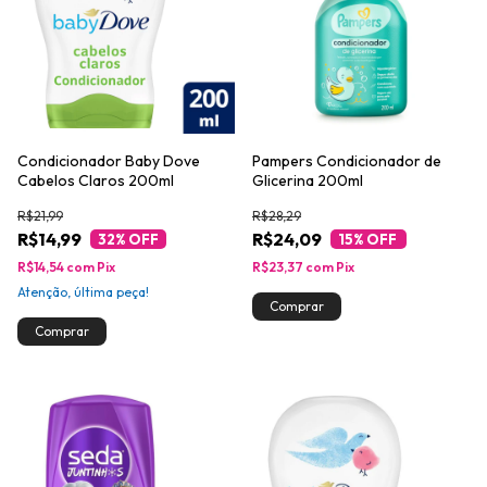
Condicionador Baby Dove
Pampers Condicionador de
Cabelos Claros 200ml
Glicerina 200ml
R$21,99
R$28,29
R$14,99
R$24,09
32
% OFF
15
% OFF
R$14,54
com
Pix
R$23,37
com
Pix
Atenção, última peça!