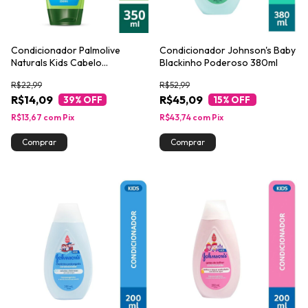
Condicionador Palmolive
Condicionador Johnson's Baby
Naturals Kids Cabelo
Blackinho Poderoso 380ml
Cacheado 350ml
R$22,99
R$52,99
R$14,09
R$45,09
39
% OFF
15
% OFF
R$13,67
com
Pix
R$43,74
com
Pix