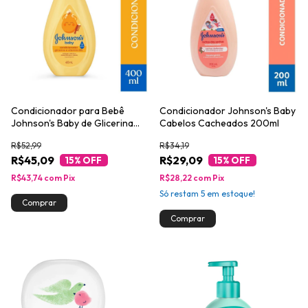
Condicionador para Bebê
Condicionador Johnson's Baby
Johnson's Baby de Glicerina
Cabelos Cacheados 200ml
400ml
R$52,99
R$34,19
R$45,09
R$29,09
15
% OFF
15
% OFF
R$43,74
com
Pix
R$28,22
com
Pix
Só restam
5
em estoque!