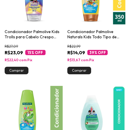
Condicionador Palmolive Kids
Condicionador Palmolive
Trolls para Cabelo Crespo
Naturals Kids Todo Tipo de
350ml
Cabelo 350ml
R$27,09
R$22,99
R$23,09
R$14,09
15
% OFF
39
% OFF
R$22,40
com
Pix
R$13,67
com
Pix