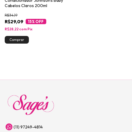
Condicionador Johnson's Baby
Cabelos Claros 200ml
R$34,19
R$29,09
15
% OFF
R$28,22
com
Pix
(11) 97249-4814