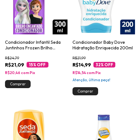
Condicionador Infantil Seda
Condicionador Baby Dove
Juntinhos Frozen Brilho
Hidratação Enriquecida 200ml
Encantado 300ml
R$24,79
R$21,99
R$21,09
R$14,99
15
% OFF
32
% OFF
R$20,46
com
Pix
R$14,54
com
Pix
Atenção, última peça!