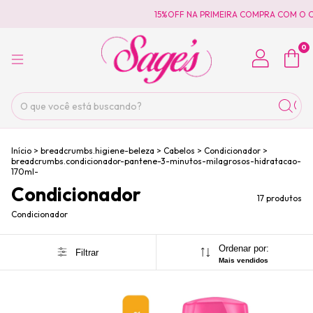
15%OFF NA PRIMEIRA COMPRA COM O CU
0
Início
>
breadcrumbs.higiene-beleza
>
Cabelos
>
Condicionador
>
breadcrumbs.condicionador-pantene-3-minutos-milagrosos-hidratacao-
170ml-
Condicionador
17 produtos
Condicionador
Ordenar por:
Filtrar
Mais vendidos