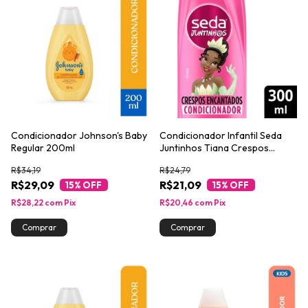
Condicionador Johnson's Baby
Condicionador Infantil Seda
Regular 200ml
Juntinhos Tiana Crespos
Encantados 300ml
R$34,19
R$24,79
R$29,09
R$21,09
15
% OFF
15
% OFF
R$28,22
com
Pix
R$20,46
com
Pix