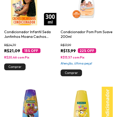
Condicionador Infantil Seda
Condicionador Pom Pom Suave
Juntinhos Moana Cachos
200ml
Encantados 300ml
R$24,79
R$17,99
R$21,09
R$13,99
15
% OFF
22
% OFF
R$20,46
com
Pix
R$13,57
com
Pix
Atenção, última peça!