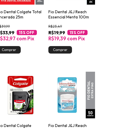
io Dental Colgate Total
Fio Dental J&J Reach
ncerada 25m
Essencial Menta 100m
$39,99
R$23,49
$33,99
R$19,99
15
% OFF
15
% OFF
$32,97
com
Pix
R$19,39
com
Pix
io Dental Colgate
Fio Dental J&J Reach