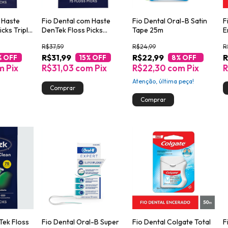
 Haste
Fio Dental com Haste
Fio Dental Oral-B Satin
F
cks Triple
DenTek Floss Picks
Tape 25m
E
d 90un
Complete Clean Easy
R$37,59
R$24,99
R
Reach 75un
R$31,99
R$22,99
R
% OFF
15
% OFF
8
% OFF
m
Pix
R$31,03
com
Pix
R$22,30
com
Pix
R
Atenção, última peça!
Tek Floss
Fio Dental Oral-B Super
Fio Dental Colgate Total
F