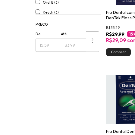
Oral B (3)
Fio Dental com
Reach (3)
DenTek Floss Pi
Clean Advance
PREÇO
R$35,29
R$29,99
15
De
Até
R$29,09
co
Fio Dental Den