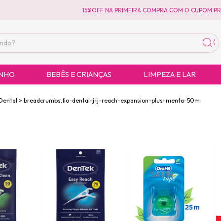
15%OFF NA PRIMEIRA COMPRA COM O CUPOM PRIM
ANHO
BEBÊS E CRIANÇAS
LIMPEZA E LAR
 Dental
>
breadcrumbs.fio-dental-j-j-reach-expansion-plus-menta-50m