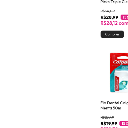
Picks Triple Cl
Advanced 75u
R$34,09
R$28,99
15
R$28,12
co
Fio Dental Col
Menta 50m
R$23,49
R$19,99
15
%