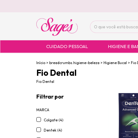
CUIDADO PESSOAL
HIGIENE E B
Início
>
breadcrumbs.higiene-beleza
>
Higiene Bucal
>
Fio
Fio Dental
Fio Dental
Filtrar por
MARCA
Colgate (4)
Dentek (4)