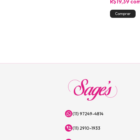
R$19,39
co
(11) 97249-4814
(11) 2910-1933