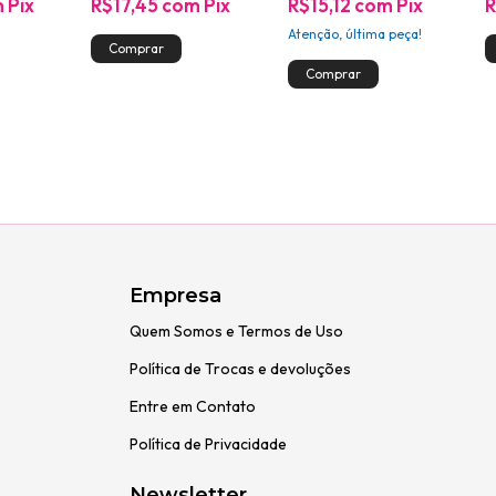
m
Pix
R$17,45
com
Pix
R$15,12
com
Pix
R
Atenção, última peça!
Empresa
Quem Somos e Termos de Uso
Política de Trocas e devoluções
Entre em Contato
Política de Privacidade
Newsletter