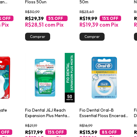
ean
Floss 50un
50m
N
n
2
R$30,99
R$23,49
R
R$29,39
R$19,99
R
% OFF
5
% OFF
15
% OFF
m
Pix
R$28,51
com
Pix
R$19,39
com
Pix
R
gate
Fio Dental J&J Reach
Fio Dental Oral-B
F
Expansion Plus Menta
Essential Floss Encerado
D
50m
25m
4
R$21,19
R$16,99
R
R$17,99
R$15,59
R
 OFF
15
% OFF
8
% OFF