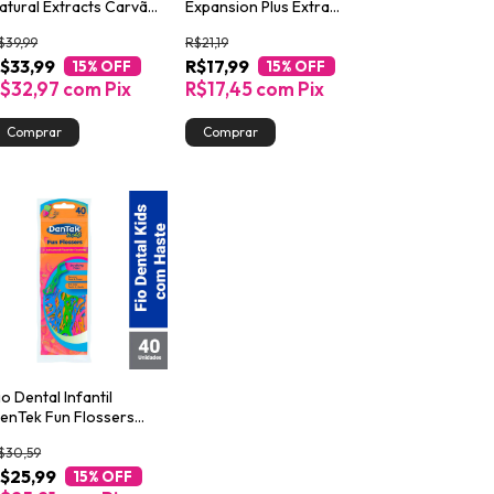
atural Extracts Carvão
Expansion Plus Extra
5m
Fino 50m
$39,99
R$21,19
$33,99
R$17,99
15
% OFF
15
% OFF
$32,97
com
Pix
R$17,45
com
Pix
io Dental Infantil
enTek Fun Flossers
0un
$30,59
$25,99
15
% OFF