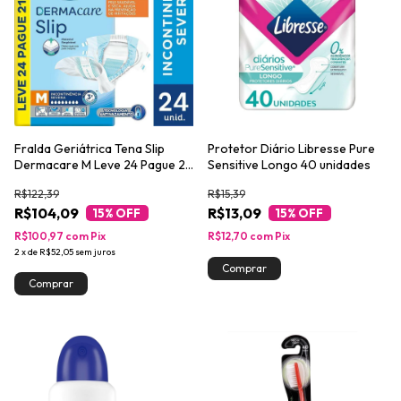
Fralda Geriátrica Tena Slip
Protetor Diário Libresse Pure
Dermacare M Leve 24 Pague 21
Sensitive Longo 40 unidades
unidades
R$122,39
R$15,39
R$104,09
R$13,09
15
% OFF
15
% OFF
R$100,97
com
Pix
R$12,70
com
Pix
2
x
de
R$52,05
sem juros