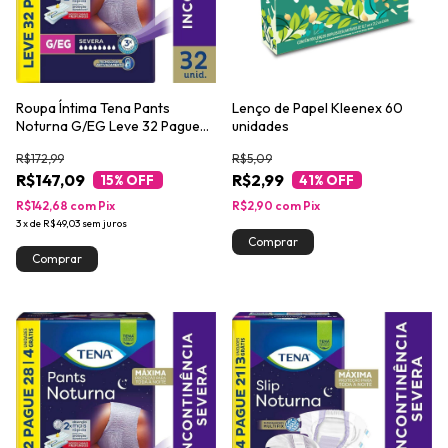
Roupa Íntima Tena Pants
Lenço de Papel Kleenex 60
Noturna G/EG Leve 32 Pague
unidades
28 unidades
R$172,99
R$5,09
R$147,09
R$2,99
15
% OFF
41
% OFF
R$142,68
com
Pix
R$2,90
com
Pix
3
x
de
R$49,03
sem juros