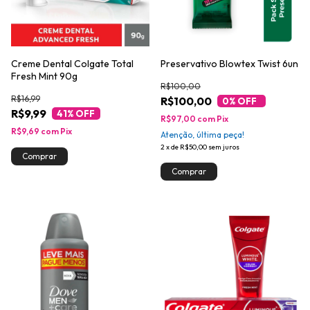
Creme Dental Colgate Total
Preservativo Blowtex Twist 6un
Fresh Mint 90g
R$100,00
R$16,99
R$100,00
0
% OFF
R$9,99
41
% OFF
R$97,00
com
Pix
R$9,69
com
Pix
Atenção, última peça!
2
x
de
R$50,00
sem juros