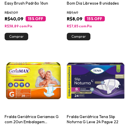
Easy Brush Padrão 16un
Bom Dia Libresse 8 unidades
R$47,09
R$9,49
R$40,09
R$8,09
15
% OFF
15
% OFF
R$38,89
com
Pix
R$7,85
com
Pix
Fralda Geriátrica Geriamax G
Fralda Geriátrica Tena Slip
com 20un Embalagem
Noturna G Leve 24 Pague 22
Econômica