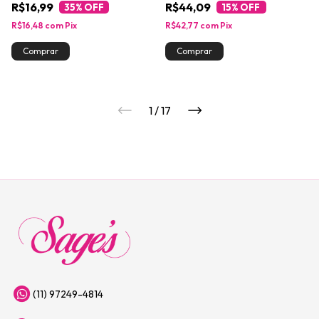
R$16,99
R$44,09
35
% OFF
15
% OFF
R$16,48
com
Pix
R$42,77
com
Pix
1
/
17
(11) 97249-4814