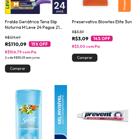
Fralda Geriátrica Tena Slip
Preservativo Blowtex Elite 3un
Noturna M Leve 24 Pague 21
R$3,59
unidades
R$129,49
R$3,09
14
% OFF
R$110,09
15
% OFF
R$3,00
com
Pix
R$106,79
com
Pix
2
x
de
R$55,05
sem juros