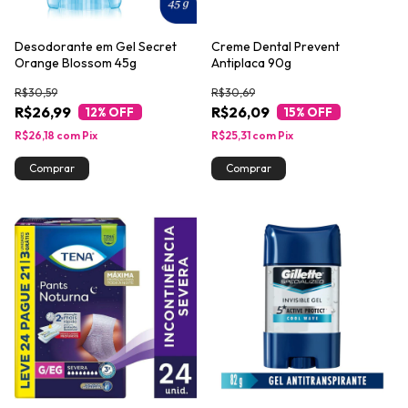
Desodorante em Gel Secret
Creme Dental Prevent
Orange Blossom 45g
Antiplaca 90g
R$30,59
R$30,69
R$26,99
R$26,09
12
% OFF
15
% OFF
R$26,18
com
Pix
R$25,31
com
Pix