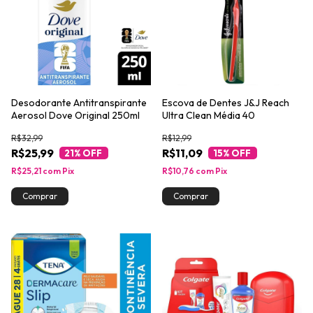
Desodorante Antitranspirante
Escova de Dentes J&J Reach
Aerosol Dove Original 250ml
Ultra Clean Média 40
R$32,99
R$12,99
R$25,99
R$11,09
21
% OFF
15
% OFF
R$25,21
com
Pix
R$10,76
com
Pix