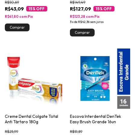
R$50,69
R$149,49
R$43,09
R$127,09
15
% OFF
15
% OFF
R$41,80
com
Pix
R$123,28
com
Pix
3
x
de
R$42,36
sem juros
Creme Dental Colgate Total
Escova Interdental DenTek
Anti Tártaro 180g
Easy Brush Grande 16un
R$25,99
R$51,89