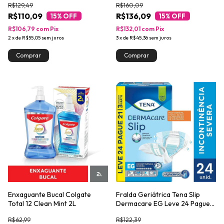
R$129,49
R$160,09
R$110,09
R$136,09
15
% OFF
15
% OFF
R$106,79
com
Pix
R$132,01
com
Pix
2
x
de
R$55,05
sem juros
3
x
de
R$45,36
sem juros
Enxaguante Bucal Colgate
Fralda Geriátrica Tena Slip
Total 12 Clean Mint 2L
Dermacare EG Leve 24 Pague
21 unidades
R$62,99
R$122,39