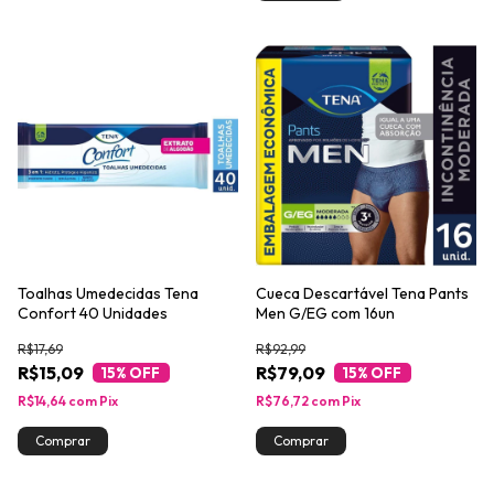
Toalhas Umedecidas Tena
Cueca Descartável Tena Pants
Confort 40 Unidades
Men G/EG com 16un
R$17,69
R$92,99
R$15,09
R$79,09
15
% OFF
15
% OFF
R$14,64
com
Pix
R$76,72
com
Pix