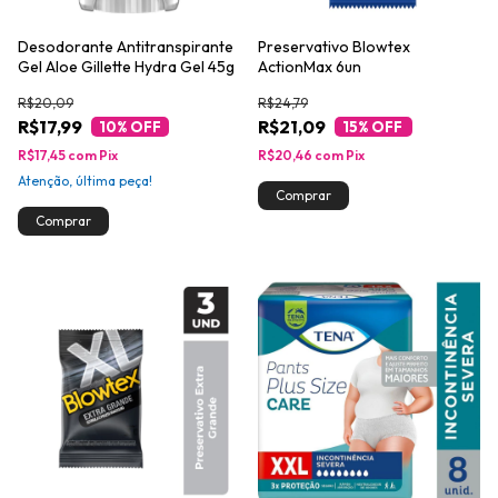
Desodorante Antitranspirante
Preservativo Blowtex
Gel Aloe Gillette Hydra Gel 45g
ActionMax 6un
R$20,09
R$24,79
R$17,99
R$21,09
10
% OFF
15
% OFF
R$17,45
com
Pix
R$20,46
com
Pix
Atenção, última peça!