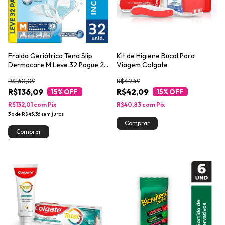
Fralda Geriátrica Tena Slip
Kit de Higiene Bucal Para
Dermacare M Leve 32 Pague 28
Viagem Colgate
unidades
R$160,09
R$49,49
R$136,09
R$42,09
15
% OFF
15
% OFF
R$132,01
com
Pix
R$40,83
com
Pix
3
x
de
R$45,36
sem juros