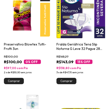
Preservativo Blowtex Tutti-
Fralda Geriátrica Tena Slip
Frutti 3un
Noturna G Leve 32 Pague 28
unidades
R$100,00
R$168,29
R$100,00
R$143,09
0
% OFF
15
% OFF
R$97,00
com
Pix
R$138,80
com
Pix
2
x
de
R$50,00
sem juros
3
x
de
R$47,70
sem juros