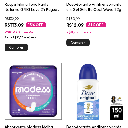
Roupa Íntima Tena Pants
Desodorante Antitranspirante
Noturna G/EG Leve 24 Pague 21
em Gel Gillette Cool Wave 82g
unidades
R$132,99
R$30,99
R$113,09
R$12,09
15
% OFF
61
% OFF
R$109,70
com
Pix
R$11,73
com
Pix
2
x
de
R$56,55
sem juros
Absorvente Modess Malha
Desodorante Antitranspirante