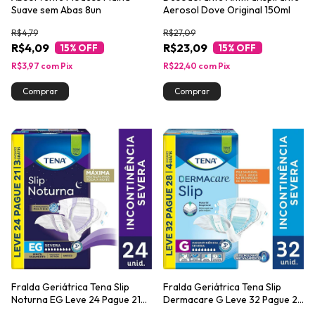
Suave sem Abas 8un
Aerosol Dove Original 150ml
R$4,79
R$27,09
R$4,09
R$23,09
15
% OFF
15
% OFF
R$3,97
com
Pix
R$22,40
com
Pix
Fralda Geriátrica Tena Slip
Fralda Geriátrica Tena Slip
Noturna EG Leve 24 Pague 21
Dermacare G Leve 32 Pague 28
unidades
unidades