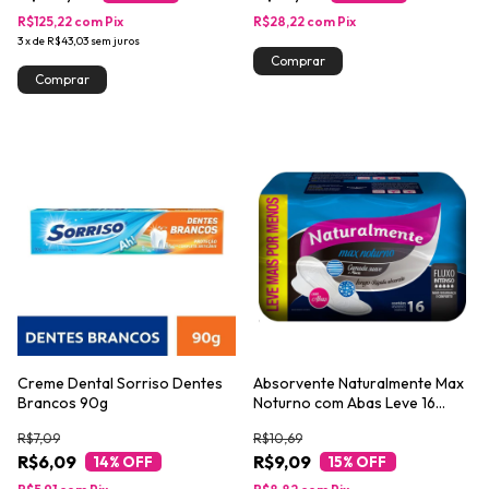
R$125,22
com
Pix
R$28,22
com
Pix
3
x
de
R$43,03
sem juros
Creme Dental Sorriso Dentes
Absorvente Naturalmente Max
Brancos 90g
Noturno com Abas Leve 16
Pague 13
R$7,09
R$10,69
R$6,09
R$9,09
14
% OFF
15
% OFF