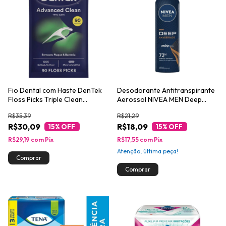
Fio Dental com Haste DenTek
Desodorante Antitranspirante
Floss Picks Triple Clean
Aerossol NIVEA MEN Deep
Advanced 90un
Amadeirado MaxxTech 150 ml
R$35,39
R$21,29
R$30,09
R$18,09
15
% OFF
15
% OFF
R$29,19
com
Pix
R$17,55
com
Pix
Atenção, última peça!