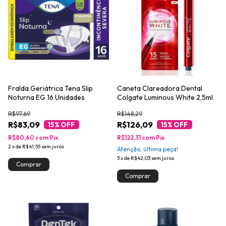
Fralda Geriátrica Tena Slip
Caneta Clareadora Dental
Noturna EG 16 Unidades
Colgate Luminous White 2,5ml
R$97,69
R$148,29
R$83,09
R$126,09
15
% OFF
15
% OFF
R$80,60
com
Pix
R$122,31
com
Pix
2
x
de
R$41,55
sem juros
Atenção, última peça!
3
x
de
R$42,03
sem juros