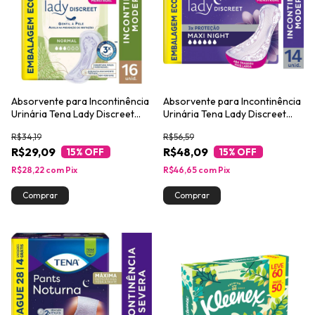
Absorvente para Incontinência
Absorvente para Incontinência
Urinária Tena Lady Discreet
Urinária Tena Lady Discreet
Normal 16un
Maxi Night 14un
R$34,19
R$56,59
R$29,09
R$48,09
15
% OFF
15
% OFF
R$28,22
com
Pix
R$46,65
com
Pix