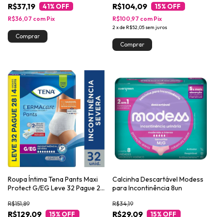
R$37,19
R$104,09
41
% OFF
15
% OFF
R$36,07
com
Pix
R$100,97
com
Pix
2
x
de
R$52,05
sem juros
Roupa Íntima Tena Pants Maxi
Calcinha Descartável Modess
Protect G/EG Leve 32 Pague 28
para Incontinência 8un
unidades
R$151,89
R$34,19
R$129,09
R$29,09
15
% OFF
15
% OFF