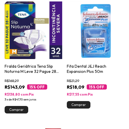
Fralda Geriátrica Tena Slip
Fita Dental J&J Reach
Noturna M Leve 32 Pague 28
Expansion Plus 50m
unidades
R$168,29
R$21,29
R$143,09
R$18,09
15
% OFF
15
% OFF
R$138,80
com
Pix
R$17,55
com
Pix
3
x
de
R$47,70
sem juros