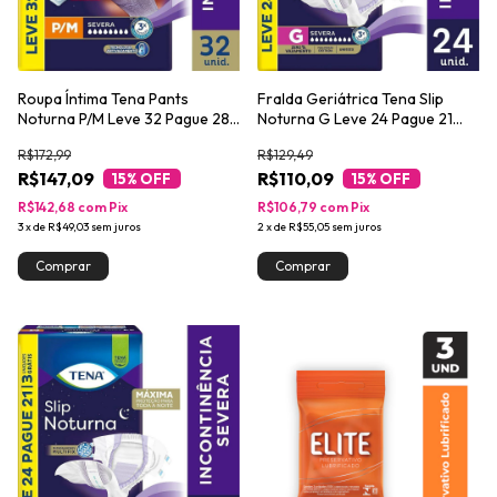
Roupa Íntima Tena Pants
Fralda Geriátrica Tena Slip
Noturna P/M Leve 32 Pague 28
Noturna G Leve 24 Pague 21
unidades
unidades
R$172,99
R$129,49
R$147,09
R$110,09
15
% OFF
15
% OFF
R$142,68
com
Pix
R$106,79
com
Pix
3
x
de
R$49,03
sem juros
2
x
de
R$55,05
sem juros