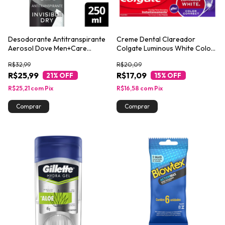
Desodorante Antitranspirante
Creme Dental Clareador
Aerosol Dove Men+Care
Colgate Luminous White Color
Invisible Dry 250ml
Correct 70g
R$32,99
R$20,09
R$25,99
R$17,09
21
% OFF
15
% OFF
R$25,21
com
Pix
R$16,58
com
Pix