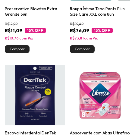
Preservativo Blowtex Extra
Roupa Íntima Tena Pants Plus
Grande 3un
Size Care XXL com 8un
R$12,99
R$89,49
R$11,09
R$76,09
15
% OFF
15
% OFF
R$10,76
com
Pix
R$73,81
com
Pix
Escova Interdental DenTek
Absorvente com Abas Ultrafino