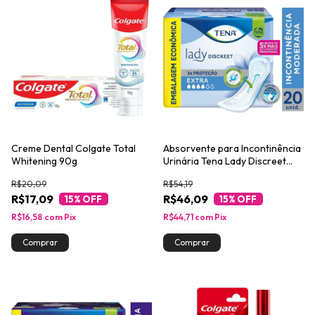
Creme Dental Colgate Total
Absorvente para Incontinência
Whitening 90g
Urinária Tena Lady Discreet
Extra 20un
R$20,09
R$54,19
R$17,09
R$46,09
15
% OFF
15
% OFF
R$16,58
com
Pix
R$44,71
com
Pix