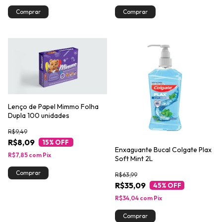
Lenço de Papel Mimmo Folha
Dupla 100 unidades
R$9,49
R$8,09
15
% OFF
Enxaguante Bucal Colgate Plax
R$7,85
com
Pix
Soft Mint 2L
R$63,99
R$35,09
45
% OFF
R$34,04
com
Pix