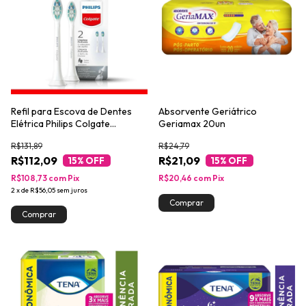
Refil para Escova de Dentes
Absorvente Geriátrico
Elétrica Philips Colgate
Geriamax 20un
SonicPro Limpeza Profunda
R$131,89
R$24,79
2un
R$112,09
R$21,09
15
% OFF
15
% OFF
R$108,73
com
Pix
R$20,46
com
Pix
2
x
de
R$56,05
sem juros