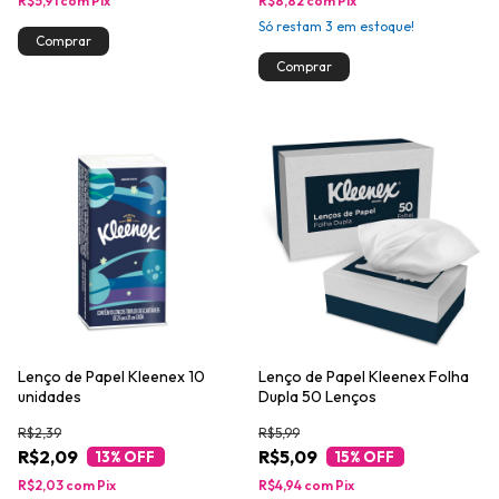
R$5,91
com
Pix
R$8,82
com
Pix
Só restam
3
em estoque!
Lenço de Papel Kleenex 10
Lenço de Papel Kleenex Folha
unidades
Dupla 50 Lenços
R$2,39
R$5,99
R$2,09
R$5,09
13
% OFF
15
% OFF
R$2,03
com
Pix
R$4,94
com
Pix