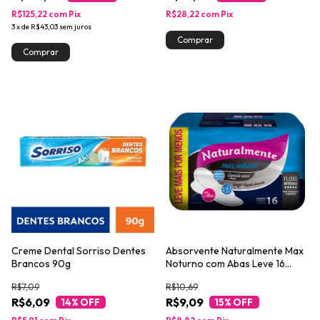
R$125,22
com
Pix
R$28,22
com
Pix
3
x
de
R$43,03
sem juros
Creme Dental Sorriso Dentes
Absorvente Naturalmente Max
Brancos 90g
Noturno com Abas Leve 16
Pague 13
R$7,09
R$10,69
R$6,09
R$9,09
14
% OFF
15
% OFF