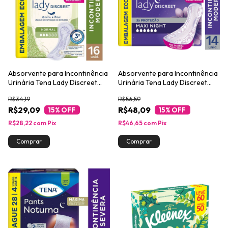
Absorvente para Incontinência
Absorvente para Incontinência
Urinária Tena Lady Discreet
Urinária Tena Lady Discreet
Normal 16un
Maxi Night 14un
R$34,19
R$56,59
R$29,09
R$48,09
15
% OFF
15
% OFF
R$28,22
com
Pix
R$46,65
com
Pix