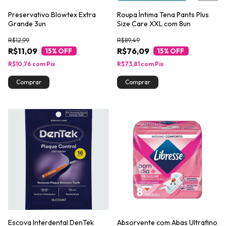
Preservativo Blowtex Extra
Roupa Íntima Tena Pants Plus
Grande 3un
Size Care XXL com 8un
R$12,99
R$89,49
R$11,09
R$76,09
15
% OFF
15
% OFF
R$10,76
com
Pix
R$73,81
com
Pix
Escova Interdental DenTek
Absorvente com Abas Ultrafino