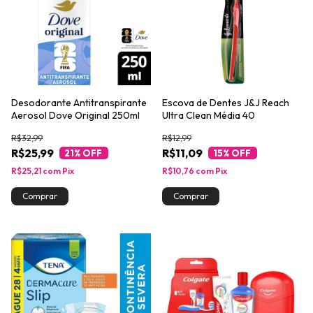
Desodorante Antitranspirante
Escova de Dentes J&J Reach
Aerosol Dove Original 250ml
Ultra Clean Média 40
R$32,99
R$12,99
R$25,99
R$11,09
21
% OFF
15
% OFF
R$25,21
com
Pix
R$10,76
com
Pix