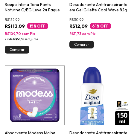
Roupa Íntima Tena Pants
Desodorante Antitranspirante
Noturna G/EG Leve 24 Pague 21
em Gel Gillette Cool Wave 82g
unidades
R$132,99
R$30,99
R$113,09
R$12,09
15
% OFF
61
% OFF
R$109,70
com
Pix
R$11,73
com
Pix
2
x
de
R$56,55
sem juros
Absorvente Modess Malha
Desodorante Antitranspirante