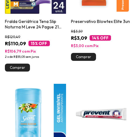
Fralda Geriátrica Tena Slip
Preservativo Blowtex Elite 3un
Noturna M Leve 24 Pague 21
R$3,59
unidades
R$129,49
R$3,09
14
% OFF
R$110,09
15
% OFF
R$3,00
com
Pix
R$106,79
com
Pix
2
x
de
R$55,05
sem juros