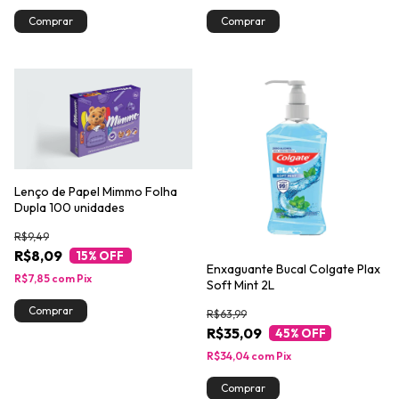
Lenço de Papel Mimmo Folha
Dupla 100 unidades
R$9,49
R$8,09
15
% OFF
Enxaguante Bucal Colgate Plax
R$7,85
com
Pix
Soft Mint 2L
R$63,99
R$35,09
45
% OFF
R$34,04
com
Pix