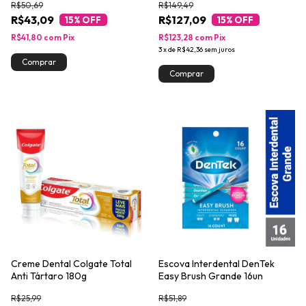
R$50,69
R$149,49
R$43,09
R$127,09
15
% OFF
15
% OFF
R$41,80
com
Pix
R$123,28
com
Pix
3
x
de
R$42,36
sem juros
Creme Dental Colgate Total
Escova Interdental DenTek
Anti Tártaro 180g
Easy Brush Grande 16un
R$25,99
R$51,89