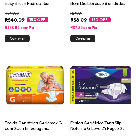
Easy Brush Padrão 16un
Bom Dia Libresse 8 unidades
R$47,09
R$9,49
R$40,09
R$8,09
15
% OFF
15
% OFF
R$38,89
com
Pix
R$7,85
com
Pix
Fralda Geriátrica Geriamax G
Fralda Geriátrica Tena Slip
com 20un Embalagem
Noturna G Leve 24 Pague 22
Econômica