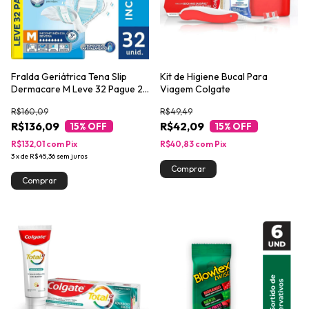
Fralda Geriátrica Tena Slip
Kit de Higiene Bucal Para
Dermacare M Leve 32 Pague 28
Viagem Colgate
unidades
R$160,09
R$49,49
R$136,09
R$42,09
15
% OFF
15
% OFF
R$132,01
com
Pix
R$40,83
com
Pix
3
x
de
R$45,36
sem juros