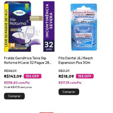
Fralda Geriátrica Tena Slip
Fita Dental J&J Reach
Noturna M Leve 32 Pague 28
Expansion Plus 50m
unidades
R$168,29
R$21,29
R$143,09
R$18,09
15
% OFF
15
% OFF
R$138,80
com
Pix
R$17,55
com
Pix
3
x
de
R$47,70
sem juros