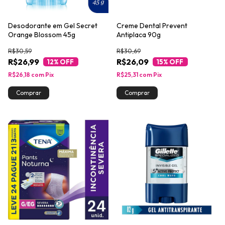
Desodorante em Gel Secret
Creme Dental Prevent
Orange Blossom 45g
Antiplaca 90g
R$30,59
R$30,69
R$26,99
R$26,09
12
% OFF
15
% OFF
R$26,18
com
Pix
R$25,31
com
Pix