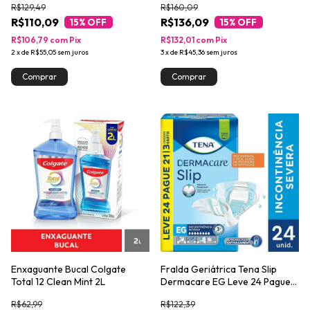
R$129,49
R$160,09
R$110,09
R$136,09
15
% OFF
15
% OFF
R$106,79
com
Pix
R$132,01
com
Pix
2
x
de
R$55,05
sem juros
3
x
de
R$45,36
sem juros
Enxaguante Bucal Colgate
Fralda Geriátrica Tena Slip
Total 12 Clean Mint 2L
Dermacare EG Leve 24 Pague
21 unidades
R$62,99
R$122,39