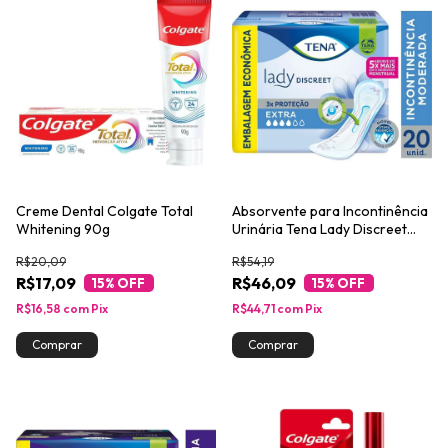
Creme Dental Colgate Total
Absorvente para Incontinência
Whitening 90g
Urinária Tena Lady Discreet
Extra 20un
R$20,09
R$54,19
R$17,09
R$46,09
15
% OFF
15
% OFF
R$16,58
com
Pix
R$44,71
com
Pix