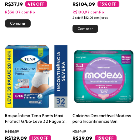
R$37,19
R$104,09
41
% OFF
15
% OFF
R$36,07
com
Pix
R$100,97
com
Pix
2
x
de
R$52,05
sem juros
Roupa Íntima Tena Pants Maxi
Calcinha Descartável Modess
Protect G/EG Leve 32 Pague 28
para Incontinência 8un
unidades
R$151,89
R$34,19
R$129,09
R$29,09
15
% OFF
15
% OFF