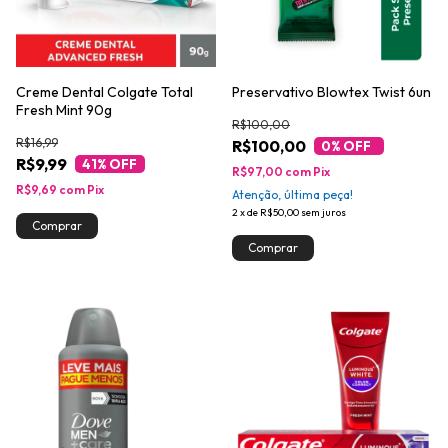
Creme Dental Colgate Total
Preservativo Blowtex Twist 6un
Fresh Mint 90g
R$100,00
R$16,99
R$100,00
0
% OFF
R$9,99
41
% OFF
R$97,00
com
Pix
R$9,69
com
Pix
Atenção, última peça!
2
x
de
R$50,00
sem juros