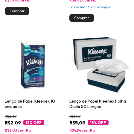
R$5,91
com
Pix
R$8,82
com
Pix
Só restam
3
em estoque!
Lenço de Papel Kleenex 10
Lenço de Papel Kleenex Folha
unidades
Dupla 50 Lenços
R$2,39
R$5,99
R$2,09
R$5,09
13
% OFF
15
% OFF
R$2,03
com
Pix
R$4,94
com
Pix