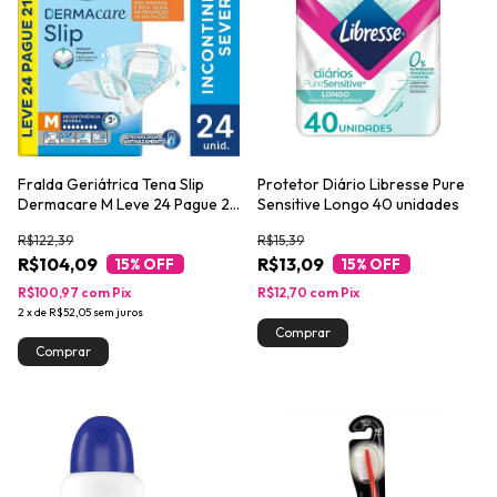
Fralda Geriátrica Tena Slip
Protetor Diário Libresse Pure
Dermacare M Leve 24 Pague 21
Sensitive Longo 40 unidades
unidades
R$122,39
R$15,39
R$104,09
R$13,09
15
% OFF
15
% OFF
R$100,97
com
Pix
R$12,70
com
Pix
2
x
de
R$52,05
sem juros