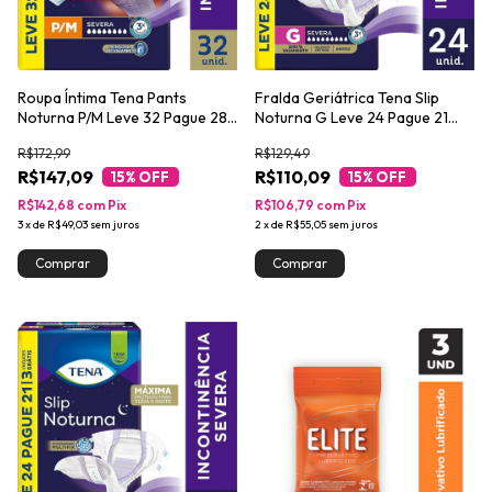
Roupa Íntima Tena Pants
Fralda Geriátrica Tena Slip
Noturna P/M Leve 32 Pague 28
Noturna G Leve 24 Pague 21
unidades
unidades
R$172,99
R$129,49
R$147,09
R$110,09
15
% OFF
15
% OFF
R$142,68
com
Pix
R$106,79
com
Pix
3
x
de
R$49,03
sem juros
2
x
de
R$55,05
sem juros