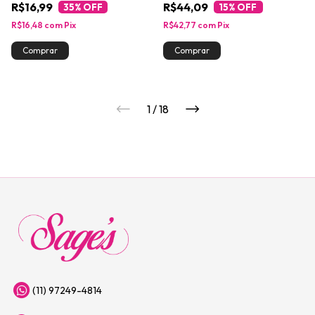
R$16,99
R$44,09
35
% OFF
15
% OFF
R$16,48
com
Pix
R$42,77
com
Pix
1
/
18
(11) 97249-4814