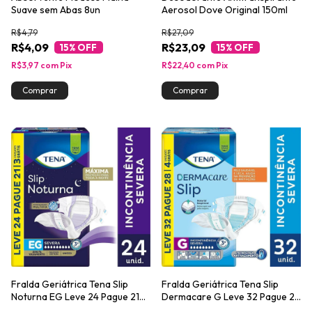
Suave sem Abas 8un
Aerosol Dove Original 150ml
R$4,79
R$27,09
R$4,09
R$23,09
15
% OFF
15
% OFF
R$3,97
com
Pix
R$22,40
com
Pix
Fralda Geriátrica Tena Slip
Fralda Geriátrica Tena Slip
Noturna EG Leve 24 Pague 21
Dermacare G Leve 32 Pague 28
unidades
unidades