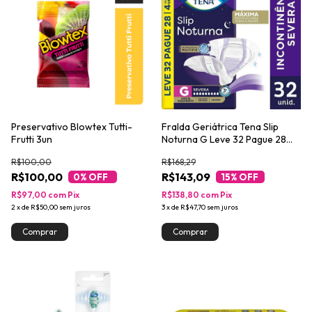
Preservativo Blowtex Tutti-
Fralda Geriátrica Tena Slip
Frutti 3un
Noturna G Leve 32 Pague 28
unidades
R$100,00
R$168,29
R$100,00
R$143,09
0
% OFF
15
% OFF
R$97,00
com
Pix
R$138,80
com
Pix
2
x
de
R$50,00
sem juros
3
x
de
R$47,70
sem juros