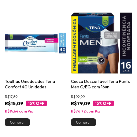
Toalhas Umedecidas Tena
Cueca Descartável Tena Pants
Confort 40 Unidades
Men G/EG com 16un
R$17,69
R$92,99
R$15,09
R$79,09
15
% OFF
15
% OFF
R$14,64
com
Pix
R$76,72
com
Pix