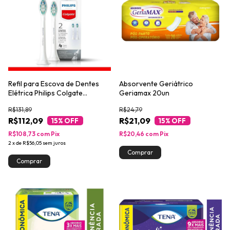
Refil para Escova de Dentes
Absorvente Geriátrico
Elétrica Philips Colgate
Geriamax 20un
SonicPro Limpeza Profunda
R$131,89
R$24,79
2un
R$112,09
R$21,09
15
% OFF
15
% OFF
R$108,73
com
Pix
R$20,46
com
Pix
2
x
de
R$56,05
sem juros