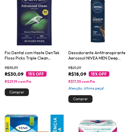
Fio Dental com Haste DenTek
Desodorante Antitranspirante
Floss Picks Triple Clean
Aerossol NIVEA MEN Deep
Advanced 90un
Amadeirado MaxxTech 150 ml
R$35,39
R$21,29
R$30,09
R$18,09
15
% OFF
15
% OFF
R$29,19
com
Pix
R$17,55
com
Pix
Atenção, última peça!