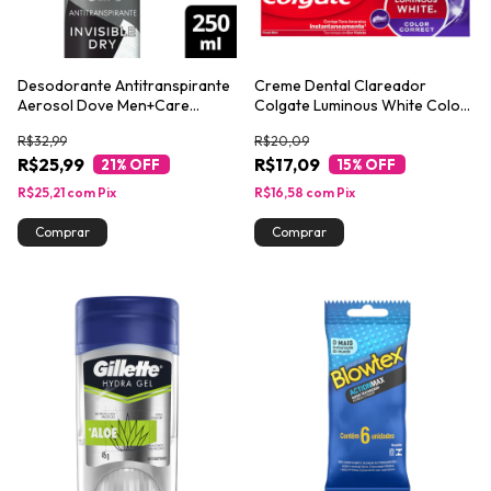
Desodorante Antitranspirante
Creme Dental Clareador
Aerosol Dove Men+Care
Colgate Luminous White Color
Invisible Dry 250ml
Correct 70g
R$32,99
R$20,09
R$25,99
R$17,09
21
% OFF
15
% OFF
R$25,21
com
Pix
R$16,58
com
Pix