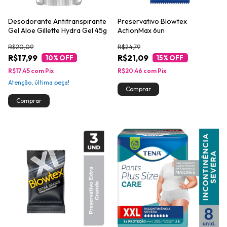
Desodorante Antitranspirante
Preservativo Blowtex
Gel Aloe Gillette Hydra Gel 45g
ActionMax 6un
R$20,09
R$24,79
R$17,99
R$21,09
10
% OFF
15
% OFF
R$17,45
com
Pix
R$20,46
com
Pix
Atenção, última peça!