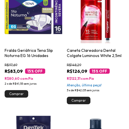
Fralda Geriátrica Tena Slip
Caneta Clareadora Dental
Noturna EG 16 Unidades
Colgate Luminous White 2,5ml
R$97,69
R$148,29
R$83,09
R$126,09
15
% OFF
15
% OFF
R$80,60
com
Pix
R$122,31
com
Pix
2
x
de
R$41,55
sem juros
Atenção, última peça!
3
x
de
R$42,03
sem juros