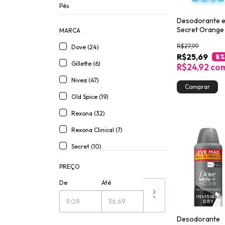
Pés
Desodorante 
Secret Orange
MARCA
45g
R$27,99
Dove (24)
R$25,69
8
%
Gillette (6)
R$24,92
co
Nivea (47)
Old Spice (19)
Rexona (32)
Rexona Clinical (7)
Secret (10)
PREÇO
De
Até
Desodorante