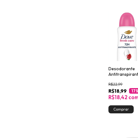
Desodorante
Antitranspiran
Go Fresh Romã
R$22,99
Verbena 150ml
R$18,99
17
R$18,42
co