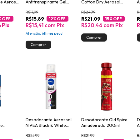
te Aerosol
Antitranspirante Gel
Cotton Dry Aerosol
A
Invisible
Aloe Gillette Hydra Gel
150ml
S
R$17,99
R$24,79
R
45g
G
R$15,89
R$21,09
R
% OFF
12
% OFF
15
% OFF
m
Pix
R$15,41
com
Pix
R$20,46
com
Pix
R
Atenção, última peça!
Desodorante Aerossol
Desodorante Old Spice
D
te
NIVEA Black & White
Amadeirado 200ml
A
A MEN
INVISIBLE Clear 200ml
B
R$25,99
R$21,99
R
act 150ml