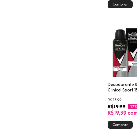
Desodorante 
Clinical Sport 
R$23,99
R$19,99
17
%
R$19,39
co