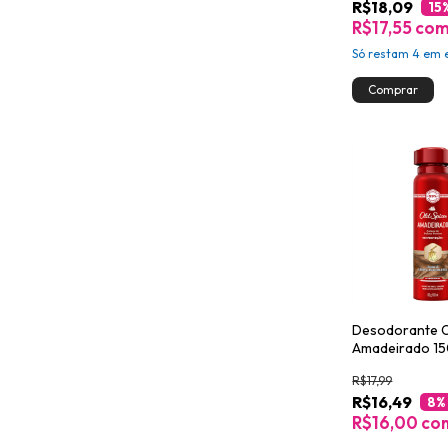
R$18,09
15
R$17,55
co
Só restam
4
em e
Desodorante O
Amadeirado 1
R$17,99
R$16,49
8
%
R$16,00
co