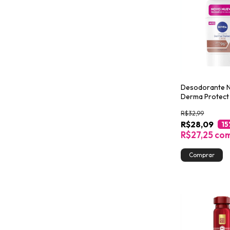
Desodorante N
Derma Protect 
54g
R$32,99
R$28,09
15
R$27,25
co