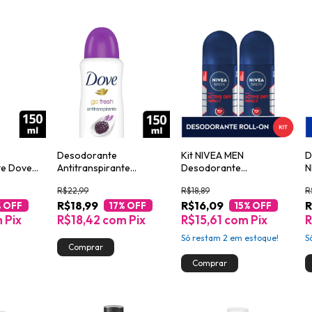
Desodorante
Kit NIVEA MEN
D
te Dove
Antitranspirante
Desodorante
N
 e
Aerossol Dove Nutritive
Antitranspirante Roll On
R
R$22,99
R$18,89
R
Secrets Lavanda e Flores
Dry Impact 50ml
R$18,99
R$16,09
R
Brancas 150ml
% OFF
17
% OFF
15
% OFF
m
Pix
R$18,42
com
Pix
R$15,61
com
Pix
R
Só restam
2
em estoque!
S