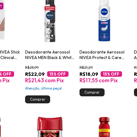
IVEA Stick
Desodorante Aerossol
Desodorante Aerossol
D
Clinical
NIVEA MEN Black & White
NIVEA Protect & Care
A
Invisible Original 200ml
150ml
P
R$25,99
R$21,29
R
7
R$22,09
R$18,09
R
% OFF
15
% OFF
15
% OFF
m
Pix
R$21,43
com
Pix
R$17,55
com
Pix
R
Atenção, última peça!