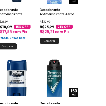
esodorante
Desodorante
ntitranspirante
Antitranspirante Aerosol
erossol NIVEA MEN
Dove Original 250ml
$21,29
R$32,99
eep Amadeirado
$18,09
R$25,99
axxTech 150 ml
15
% OFF
21
% OFF
$17,55
com
Pix
R$25,21
com
Pix
tenção, última peça!
esodorante
Desodorante