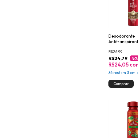
Desodorante
Antitranspiran
Aerossol Old S
R$26,99
Amadeirado 2
R$24,79
8
%
R$24,05
co
Só restam
3
em e