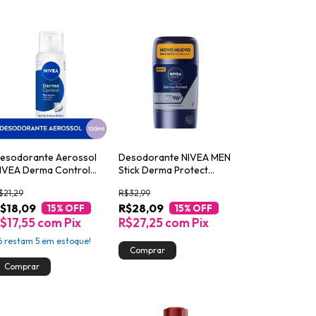
esodorante Aerossol
Desodorante NIVEA MEN
IVEA Derma Control
Stick Derma Protect
estaura 150ml
Clinical 54g
$21,29
R$32,99
$18,09
R$28,09
15
% OFF
15
% OFF
$17,55
com
Pix
R$27,25
com
Pix
ó restam
5
em estoque!