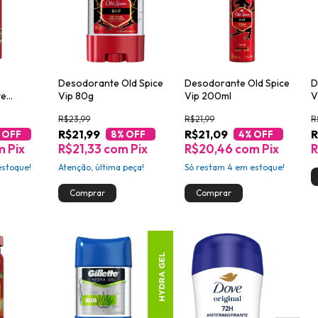
Desodorante Old Spice
Desodorante Old Spice
D
te
Vip 80g
Vip 200ml
V
pice
R$23,99
R$21,99
R
50ml
R$21,99
R$21,09
R
 OFF
8
% OFF
4
% OFF
m
Pix
R$21,33
com
Pix
R$20,46
com
Pix
R
stoque!
Atenção, última peça!
Só restam
4
em estoque!