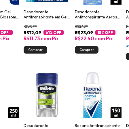
em Gel
Desodorante
Desodorante
D
 Blossom
Antitranspirante em Gel
Antitranspirante Aerosol
A
Gillette Cool Wave 82g
Dove Original 150ml
A
R$30,99
R$27,09
R
D
R$12,09
R$23,09
R
M
 OFF
61
% OFF
15
% OFF
m
Pix
R$11,73
com
Pix
R$22,40
com
Pix
R
A
Desodorante
Rexona Antitranspirante
D