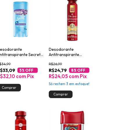
esodorante
Desodorante
ntitranspirante Secret
Antitranspirante
H Balanced Lavanda
Aerossol Old Spice
$34,99
R$26,99
3g
Lendário 250ml
$33,09
R$24,79
5
% OFF
8
% OFF
$32,10
com
Pix
R$24,05
com
Pix
Só restam
3
em estoque!