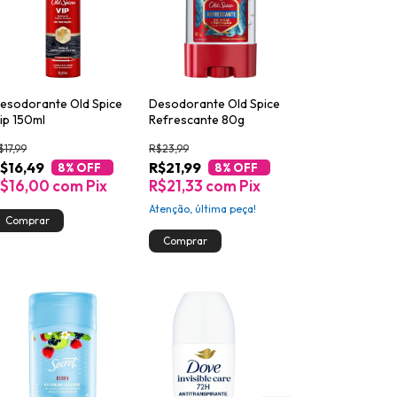
esodorante Old Spice
Desodorante Old Spice
ip 150ml
Refrescante 80g
$17,99
R$23,99
$16,49
R$21,99
8
% OFF
8
% OFF
$16,00
com
Pix
R$21,33
com
Pix
Atenção, última peça!