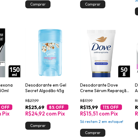
S
Rexona
Desodorante em Gel
Desodorante Dove
D
150ml
Secret Algodão 45g
Creme Sérum Reparação
A
Diária 50g
C
R$27,99
R$17,99
R
R$25,69
R$15,99
R
 OFF
8
% OFF
11
% OFF
m
Pix
R$24,92
com
Pix
R$15,51
com
Pix
R
Só restam
2
em estoque!