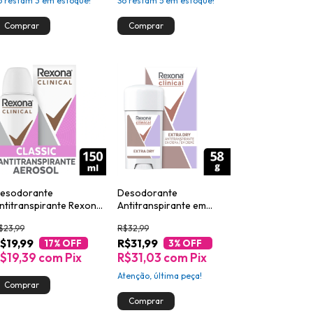
ó restam
3
em estoque!
Só restam
5
em estoque!
esodorante
Desodorante
ntitranspirante Rexona
Antitranspirante em
linical Classic 150ml
Creme Rexona Clinical
$23,99
R$32,99
Extra Dry 58g
$19,99
R$31,99
17
% OFF
3
% OFF
$19,39
com
Pix
R$31,03
com
Pix
Atenção, última peça!