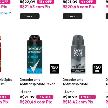
R$22,09
R$21,09
R
% OFF
15
% OFF
4
% OFF
m
Pix
R$21,43
com
Pix
R$20,46
com
Pix
R
stoque!
ld Spice
Desodorante
Desodorante
D
50ml
Antitranspirante Rexona
Antitranspirante
A
Men Xtracool 150ml
Aerossol Dove sem
A
R$24,79
R$22,99
R
Perfume 150ml
2
R$21,09
R$18,99
R
 OFF
15
% OFF
17
% OFF
m
Pix
R$20,46
com
Pix
R$18,42
com
Pix
R