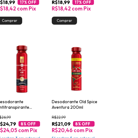
$18,99
R$18,99
17
% OFF
17
% OFF
$18,42
com
Pix
R$18,42
com
Pix
esodorante
Desodorante Old Spice
ntitranspirante
Aventura 200ml
erossol Old Spice VIP
$26,99
R$22,99
50ml
$24,79
R$21,09
8
% OFF
8
% OFF
$24,05
com
Pix
R$20,46
com
Pix