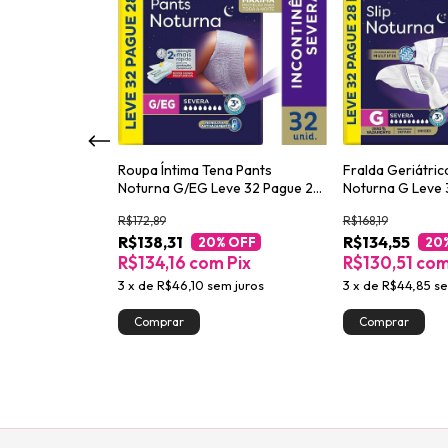
d Efeito Matte
Roupa Íntima Tena Pants
Fralda Geriátric
Noturna G/EG Leve 32 Pague 28
Noturna G Leve 
unidades
unidades
R$172,89
R$168,19
R$138,31
R$134,55
Pix
20
% OFF
20
R$134,16
com
Pix
R$130,51
co
3
x
de
R$46,10
sem juros
3
x
de
R$44,85
se