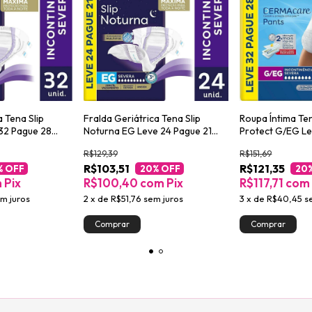
a Tena Slip
Fralda Geriátrica Tena Slip
Roupa Íntima Te
32 Pague 28
Noturna EG Leve 24 Pague 21
Protect G/EG Le
unidades
unidades
R$129,39
R$151,69
R$103,51
R$121,35
% OFF
20
% OFF
20
m
Pix
R$100,40
com
Pix
R$117,71
com
m juros
2
x
de
R$51,76
sem juros
3
x
de
R$40,45
s