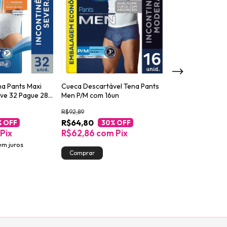
na Pants Maxi
Cueca Descartável Tena Pants
Absorvente para
ve 32 Pague 28
Men P/M com 16un
Urinária Tena L
Night 14un
R$92,89
R$56,49
R$64,80
R$45,19
% OFF
30
% OFF
20
%
Pix
R$62,86
com
Pix
R$43,83
co
em juros