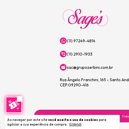
(11) 97249-4814
(11) 2910-1933
sac@grupozerbini.com.br
Rua Ângelo Franchini, 165 - Santo An
CEP:09290-416
Copy
Ao navegar por este site
você aceita o uso de cookies
para
agilizar a sua experiência de compra.
Entendi