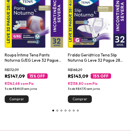
Roupa Íntima Tena Pants
Fralda Geriátrica Tena Slip
Noturna G/EG Leve 32 Pague
Noturna G Leve 32 Pague 28
28 unidades
unidades
R$172,99
R$168,29
R$147,09
R$143,09
15
% OFF
15
% OFF
R$142,68
com
Pix
R$138,80
com
Pix
3
x
de
R$49,03
sem juros
3
x
de
R$47,70
sem juros