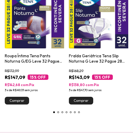
Roupa Íntima Tena Pants
Fralda Geriátrica Tena Slip
Noturna G/EG Leve 32 Pague
Noturna G Leve 32 Pague 28
28 unidades
unidades
R$172,99
R$168,29
R$147,09
R$143,09
15
% OFF
15
% OFF
R$142,68
com
Pix
R$138,80
com
Pix
3
x
de
R$49,03
sem juros
3
x
de
R$47,70
sem juros