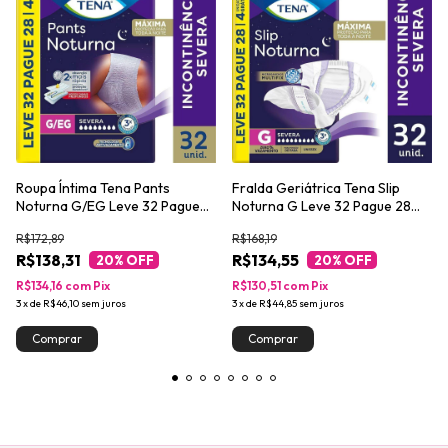
Roupa Íntima Tena Pants
Fralda Geriátrica Tena Slip
Noturna G/EG Leve 32 Pague
Noturna G Leve 32 Pague 28
28 unidades
unidades
R$172,89
R$168,19
R$138,31
R$134,55
20
% OFF
20
% OFF
R$134,16
com
Pix
R$130,51
com
Pix
3
x
de
R$46,10
sem juros
3
x
de
R$44,85
sem juros