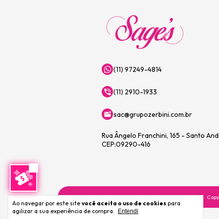
(11) 97249-4814
(11) 2910-1933
sac@grupozerbini.com.br
Rua Ângelo Franchini, 165 - Santo An
CEP:09290-416
Copy
Ao navegar por este site
você aceita o uso de cookies
para
agilizar a sua experiência de compra.
Entendi