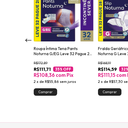
d Efeito Matte
Roupa Íntima Tena Pants
Fralda Geriátric
Noturna G/EG Leve 32 Pague 28
Noturna G Leve 
unidades
unidades
R$172,89
R$168,19
R$111,71
R$114,59
Pix
35
% OFF
32
%
R$108,36
com
Pix
R$111,15
com
2
x
de
R$55,86
sem juros
2
x
de
R$57,30
se