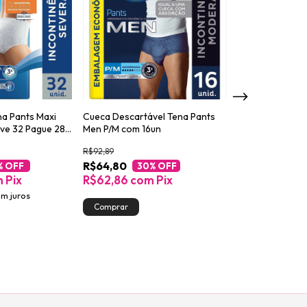
na Pants Maxi
Cueca Descartável Tena Pants
Absorvente para
ve 32 Pague 28
Men P/M com 16un
Urinária Tena L
Night 14un
R$92,89
R$56,49
R$64,80
R$38,19
% OFF
30
% OFF
32
%
m
Pix
R$62,86
com
Pix
R$37,04
co
em juros