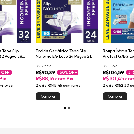
a Tena Slip
Fralda Geriátrica Tena Slip
Roupa Íntima Te
32 Pague 28
Noturna EG Leve 24 Pague 21
Protect G/EG Le
unidades
unidades
R$129,39
R$151,69
R$90,89
R$104,59
 OFF
30
% OFF
31
Pix
R$88,16
com
Pix
R$101,45
co
m juros
2
x
de
R$45,45
sem juros
2
x
de
R$52,30
s