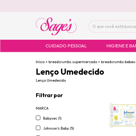
CUIDADO PESSOAL
HIGIENE E B
Início
>
breadcrumbs.supermercado
>
breadcrumbs.bebes-
Lenço Umedecido
Lenço Umedecido
Filtrar por
MARCA
Babysec (1)
Johnson's Baby (5)