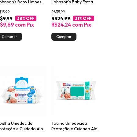
ohnson's Baby Limpeza
Johnson's Baby Extra
 Suavidade com 44
Cuidado com 96
$15,99
R$35,99
nidades
unidades
$9,99
R$24,99
38
% OFF
31
% OFF
$9,69
com
Pix
R$24,24
com
Pix
oalha Umedecida
Toalha Umedecida
roteção e Cuidado Aloe
Proteção e Cuidado Aloe
era e Vitamina E 120
Vera e Camomila 120