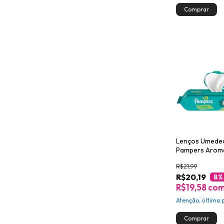
Lenços Umede
Pampers Aroma
Vera 96un
R$21,99
R$20,19
8
%
R$19,58
co
Atenção, última 