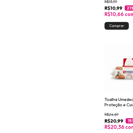
R$13,99
R$10,99
21
R$10,66
co
Toalha Umedec
Proteção e Cu
Vera 120 unid
R$24,69
R$20,99
15
R$20,36
co