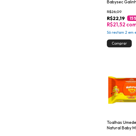
Babysec Galin
Pintadinha Ult
R$26,09
92un
R$22,19
15
R$21,52
co
Só restam
2
em e
Toalhas Umede
Natural Baby M
Leve 100 Pagu