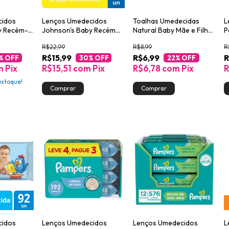
cidos
Lenços Umedecidos
Toalhas Umedecidas
L
y Recém-
Johnson's Baby Recém
Natural Baby Mãe e Filho
P
ragrância
Nascido 48 unidades
50un
C
R$22,99
R$8,99
R
es
R$15,99
R$6,99
R
% OFF
30
% OFF
22
% OFF
m
Pix
R$15,51
com
Pix
R$6,78
com
Pix
R
stoque!
cidos
Lenços Umedecidos
Lenços Umedecidos
L