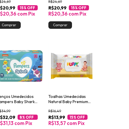
$24,69
R$24,69
nidades
unidades
$20,99
R$20,99
15
% OFF
15
% OFF
R$20,36
com
Pix
R$20,36
com
Pix
enços Umedecidos
Toalhas Umedecidas
ampers Baby Shark
Natural Baby Premium
plashers 192un
80un
$34,99
R$16,49
$32,09
R$13,99
8
% OFF
15
% OFF
$31,13
com
Pix
R$13,57
com
Pix