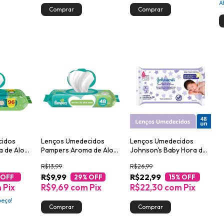
A
cidos
Lenços Umedecidos
Lenços Umedecidos
 de Aloe
Pampers Aroma de Aloe
Johnson's Baby Hora do
Vera 48un
Sono com 48 unidades
R$13,99
R$26,99
R$9,99
R$22,99
 OFF
29
% OFF
15
% OFF
m
Pix
R$9,69
com
Pix
R$22,30
com
Pix
peça!