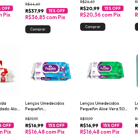
R$24,69
R
Perfume 120 unidades
u
R$44,69
R$20,99
R
% OFF
15
% OFF
R$37,99
15
% OFF
m
Pix
R$20,36
com
Pix
R$36,85
com
Pix
ida
Lenços Umedecidos
Lenços Umedecidos
L
idado Aloe
Pequeñin
Pequeñin Aloe Vera 50
P
ades
Dermoproteção 50
Unidades
S
R$19,99
R$19,99
R
Unidades
R$16,99
R$16,99
R
% OFF
15
% OFF
15
% OFF
m
Pix
R$16,48
com
Pix
R$16,48
com
Pix
R