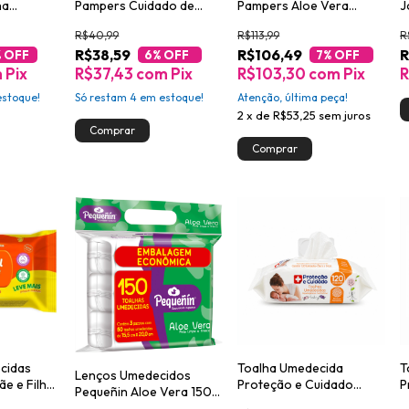
ha
Pampers Cuidado de
Pampers Aloe Vera
J
rafresh
Bebê 192un
576un
e
R$40,99
R$113,99
R
U
R$38,59
R$106,49
R
% OFF
6
% OFF
7
% OFF
m
Pix
R$37,43
com
Pix
R$103,30
com
Pix
R
stoque!
Só restam
4
em estoque!
Atenção, última peça!
2
x
de
R$53,25
sem juros
cidas
Toalha Umedecida
T
Lenços Umedecidos
ãe e Filho
Proteção e Cuidado
P
Pequeñin Aloe Vera 150
e 80
Hipoalergênico Sem
V
unidades