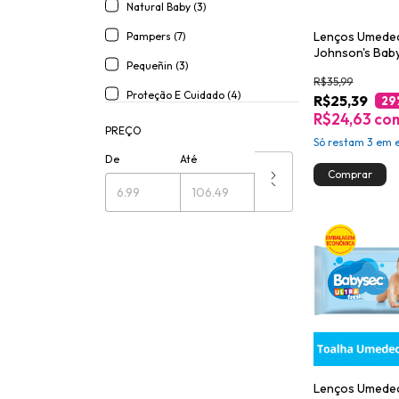
Natural Baby (3)
Lenços Umede
Pampers (7)
Johnson's Bab
Pequeñin (3)
Nascido Sem F
R$35,99
com 96 unidad
Proteção E Cuidado (4)
R$25,39
29
R$24,63
co
PREÇO
Só restam
3
em e
De
Até
Lenços Umede