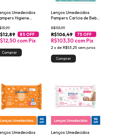
enços Umedecidos
Lenços Umedecidos
ampers Higiene
Pampers Carícia de Bebê
ompleta 48un
576un
$13,99
R$113,99
$12,89
R$106,49
8
% OFF
7
% OFF
$12,50
com
Pix
R$103,30
com
Pix
2
x
de
R$53,25
sem juros
enços Umedecidos
Lenços Umedecidos