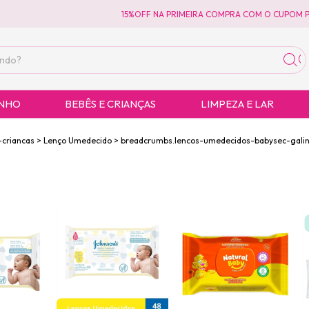
15%OFF NA PRIMEIRA COMPRA COM O CUPOM PRIM
ANHO
BEBÊS E CRIANÇAS
LIMPEZA E LAR
criancas
>
Lenço Umedecido
>
breadcrumbs.lencos-umedecidos-babysec-gali