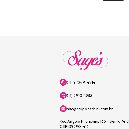
(11) 97249-4814
(11) 2910-1933
sac@grupozerbini.com.br
Rua Ângelo Franchini, 165 - Santo An
CEP:09290-416