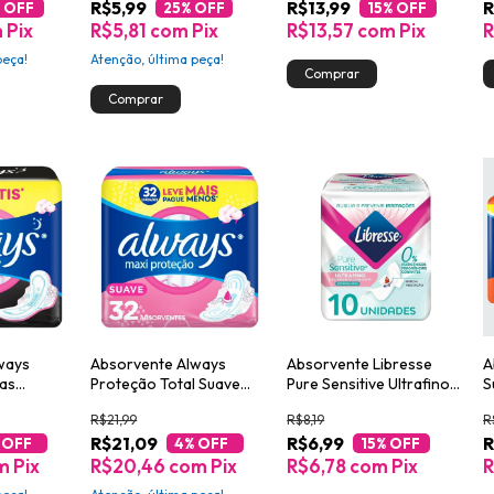
R$5,99
R$13,99
R
 OFF
25
% OFF
15
% OFF
m
Pix
R$5,81
com
Pix
R$13,57
com
Pix
R
peça!
Atenção, última peça!
ways
Absorvente Always
Absorvente Libresse
A
las
Proteção Total Suave
Pure Sensitive Ultrafino
S
ve com
Com Abas - 32 unidades
Extra Suave com Abas 10
c
R$21,99
R$8,19
R
Pague 40
unidades
R$21,09
R$6,99
R
 OFF
4
% OFF
15
% OFF
m
Pix
R$20,46
com
Pix
R$6,78
com
Pix
R