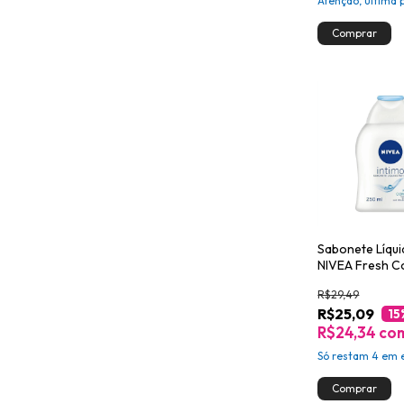
Atenção, última 
Sabonete Líqui
NIVEA Fresh C
250ml
R$29,49
R$25,09
15
R$24,34
co
Só restam
4
em e