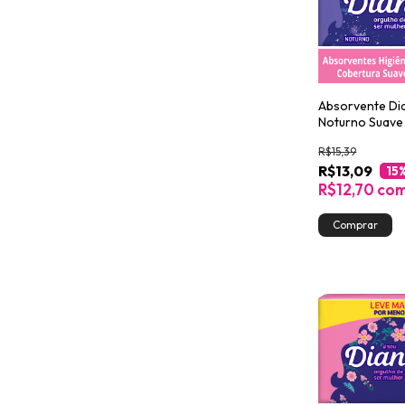
Absorvente Di
Noturno Suave
Unidades
R$15,39
R$13,09
15
R$12,70
co