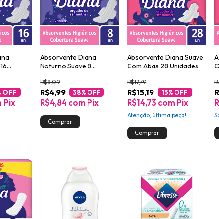
ana
Absorvente Diana
Absorvente Diana Suave
A
 16
Noturno Suave 8
Com Abas 28 Unidades
C
Unidades
R$8,09
R$17,79
R
R$4,99
R$15,19
R
% OFF
38
% OFF
15
% OFF
m
Pix
R$4,84
com
Pix
R$14,73
com
Pix
R
Atenção, última peça!
S