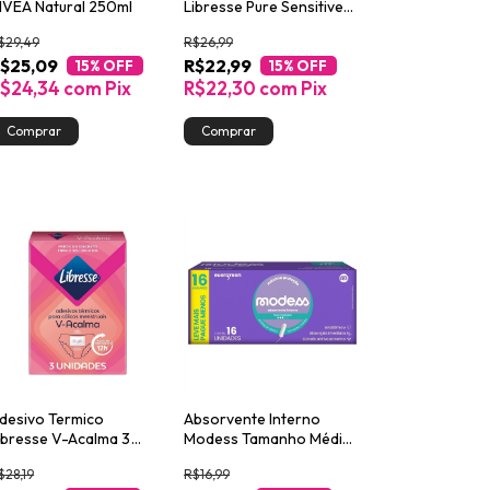
IVEA Natural 250ml
Libresse Pure Sensitive
Feminino 200ml
$29,49
R$26,99
$25,09
R$22,99
15
% OFF
15
% OFF
$24,34
com
Pix
R$22,30
com
Pix
desivo Termico
Absorvente Interno
ibresse V-Acalma 3
Modess Tamanho Médio
nidades
16un
$28,19
R$16,99