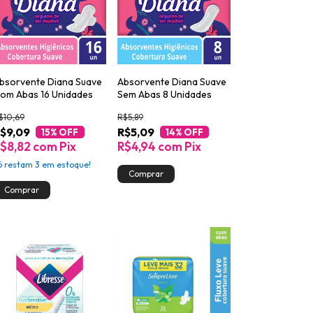
bsorvente Diana Suave
Absorvente Diana Suave
om Abas 16 Unidades
Sem Abas 8 Unidades
$10,69
R$5,89
$9,09
R$5,09
15
% OFF
14
% OFF
$8,82
com
Pix
R$4,94
com
Pix
ó restam
3
em estoque!