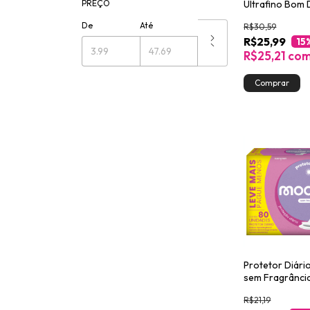
Ultrafino Bom 
PREÇO
Libresse 30 un
De
Até
R$30,59
R$25,99
15
R$25,21
co
Protetor Diár
sem Fragrânci
R$21,19