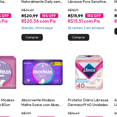
Dia
Naturalmente Daily sem
Libresse Pure Sensitive
N
idades
Fragrância 120un
Ultrafino Dia 28 Unidades
R$24,69
R$18,79
R
R$20,99
R$15,99
R
% OFF
15
% OFF
15
% OFF
m
Pix
R$20,36
com
Pix
R$15,51
com
Pix
R
Atenção, última peça!
Só restam
2
em estoque!
io Modess
Absorvente Modess
Protetor Diário Libresse
A
a 80un
Malha Suave com Abas
Dermasoft 40 Unidades
L
16un
U
R$7,99
R$16,49
R