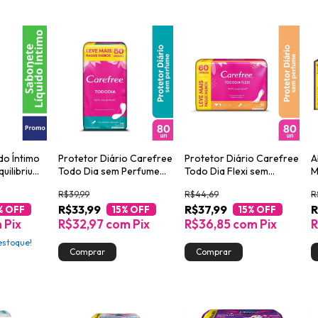
do Íntimo
Protetor Diário Carefree
Protetor Diário Carefree
A
quilibrium
Todo Dia sem Perfume
Todo Dia Flexi sem
M
gue 150ml
Leve 80 Pague 60
Perfume Leve 80 Pague
1
R$39,99
R$44,69
R
60
R$33,99
R$37,99
R
% OFF
15
% OFF
15
% OFF
m
Pix
R$32,97
com
Pix
R$36,85
com
Pix
R
stoque!