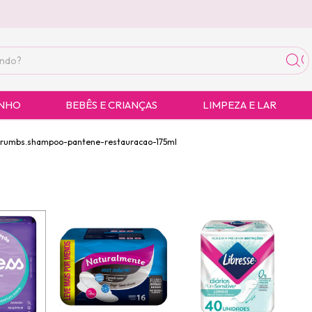
ANHO
BEBÊS E CRIANÇAS
LIMPEZA E LAR
crumbs.shampoo-pantene-restauracao-175ml