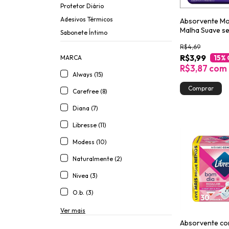
Protetor Diário
Adesivos Térmicos
Absorvente M
Malha Suave s
Sabonete Íntimo
8un
R$4,69
R$3,99
15
%
MARCA
R$3,87
com
Always (15)
Carefree (8)
Diana (7)
Libresse (11)
Modess (10)
Naturalmente (2)
Nivea (3)
O.b. (3)
Ver mais
Absorvente c