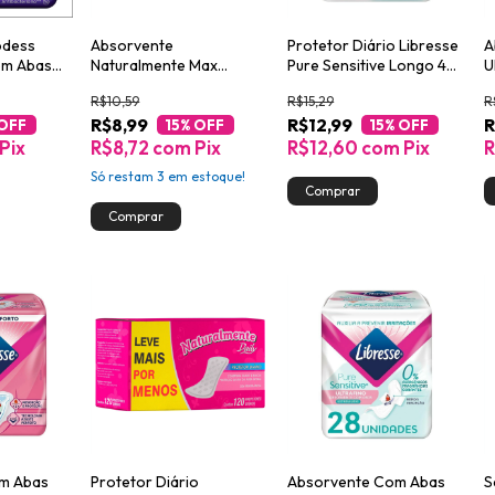
odess
Absorvente
Protetor Diário Libresse
A
em Abas
Naturalmente Max
Pure Sensitive Longo 40
U
Noturno com Abas Leve
unidades
L
R$10,59
R$15,29
R
16 Pague 13
R$8,99
R$12,99
R
 OFF
15
% OFF
15
% OFF
Pix
R$8,72
com
Pix
R$12,60
com
Pix
R
Só restam
3
em estoque!
om Abas
Protetor Diário
Absorvente Com Abas
S