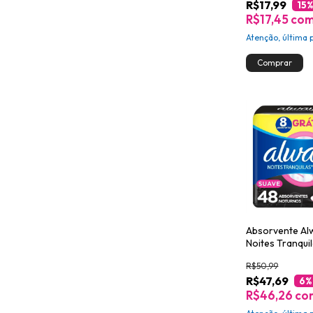
R$17,99
15
%
R$17,45
co
Atenção, última 
Absorvente Al
Noites Tranqui
Cobertura Sua
R$50,99
Abas Leve 48 
R$47,69
6
%
R$46,26
co