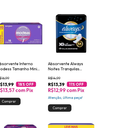
bsorvente Interno
Absorvente Always
odess Tamanho Mini
Noites Tranquilas
6un
Cobertura Suave XG com
$16,99
R$14,99
Abas 8un
$13,99
R$13,39
18
% OFF
11
% OFF
$13,57
com
Pix
R$12,99
com
Pix
Atenção, última peça!