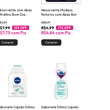
bsorvente com Abas
Absorvente Modess
ltrafino Bom Dia
Noturno com Abas 8un
ibresse 8 unidades
$9,39
R$5,99
$7,99
R$4,99
15
% OFF
17
% OFF
$7,75
com
Pix
R$4,84
com
Pix
abonete Líquido Íntimo
Sabonete Íntimo Líquido