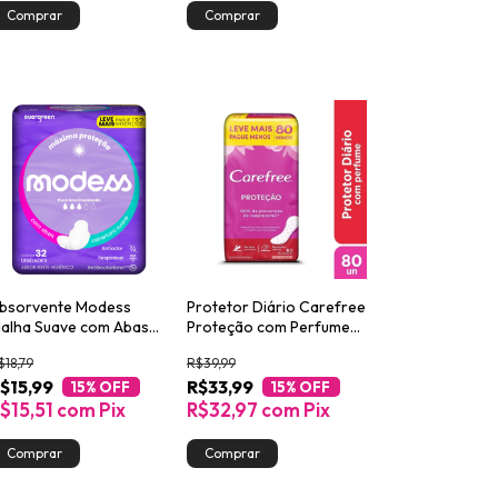
bsorvente Modess
Protetor Diário Carefree
alha Suave com Abas
Proteção com Perfume
2un
Leve 80 Pague 60
$18,79
R$39,99
$15,99
R$33,99
15
% OFF
15
% OFF
$15,51
com
Pix
R$32,97
com
Pix