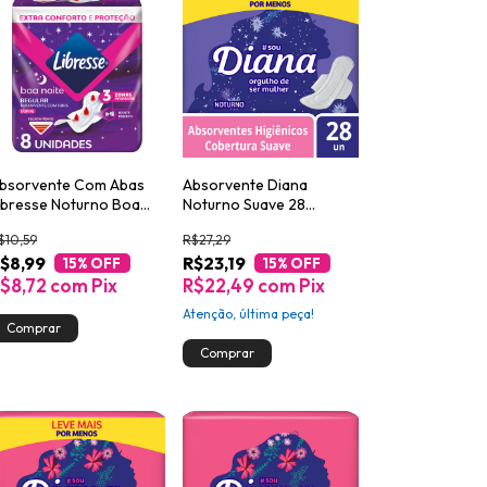
bsorvente Com Abas
Absorvente Diana
ibresse Noturno Boa
Noturno Suave 28
oite 8 Unidades
Unidades
$10,59
R$27,29
$8,99
R$23,19
15
% OFF
15
% OFF
$8,72
com
Pix
R$22,49
com
Pix
Atenção, última peça!