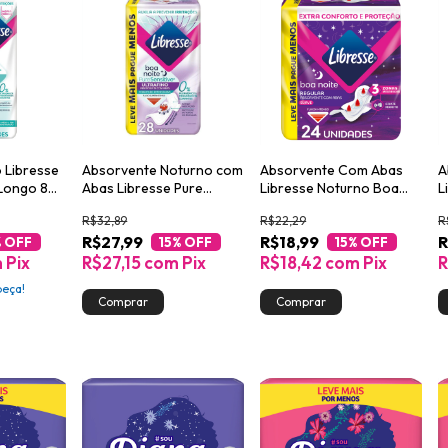
o Libresse
Absorvente Noturno com
Absorvente Com Abas
A
 Longo 80
Abas Libresse Pure
Libresse Noturno Boa
L
Sensitive Ultrafino 28
Noite 24 Unidades
N
R$32,89
R$22,29
R
unidades
R$27,99
R$18,99
R
% OFF
15
% OFF
15
% OFF
m
Pix
R$27,15
com
Pix
R$18,42
com
Pix
R
peça!