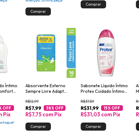
peça!
Atenção, última peça!
do Íntimo
Absorvente Externo
Sabonete Líquido Íntimo
A
omfort
Sempre Livre Adapt
Protex Cuidado Íntimo
M
Cobertura Suave com
Delicate Care 200ml
3
R$12,99
R$37,59
R
Abas 16un
R$7,99
R$31,99
R
% OFF
38
% OFF
15
% OFF
m
Pix
R$7,75
com
Pix
R$31,03
com
Pix
R
stoque!