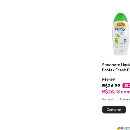
Sabonete Líqui
Protex Fresh E
Leve 200ml Pa
R$31,69
R$26,99
15
R$26,18
co
Só restam
4
em e