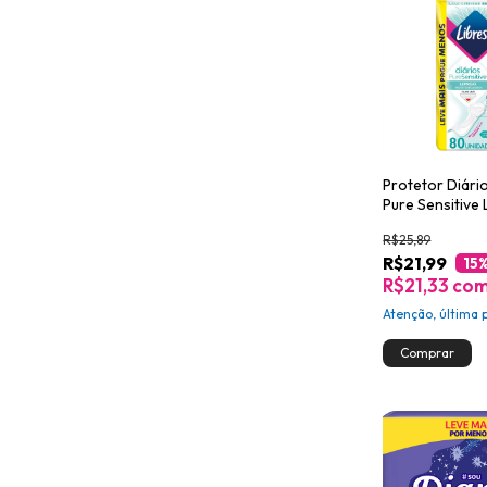
Protetor Diári
Pure Sensitive
unidades
R$25,89
R$21,99
15
R$21,33
co
Atenção, última 