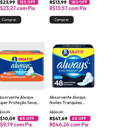
$23,99
R$13,99
15
% OFF
18
% OFF
$23,27
com
Pix
R$13,57
com
Pix
bsorvente Always
Absorvente Always
uper Proteção Seca
Noites Tranquilas
om abas 16 Unidades
Cobertura Seca com
$10,99
R$50,99
Abas Leve 48 Pague 40
$10,09
R$47,69
8
% OFF
6
% OFF
$9,79
com
Pix
R$46,26
com
Pix